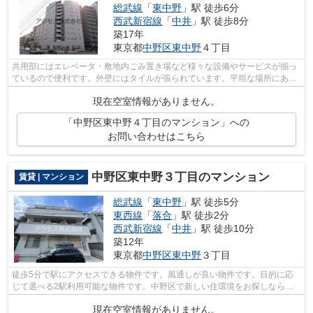
総武線
「
東中野
」駅 徒歩6分
西武新宿線
「
中井
」駅 徒歩8分
築17年
東京都
中野区
東中野
４丁目
共用部にはエレベータ・敷地内ごみ置き場など様々な設備やサービスが揃っ
ているので便利です。外壁にはタイルが張られています。平坦な場所にある
物件なら毎日の移動も快適です。3駅利...
現在空室情報がありません。
「中野区東中野４丁目のマンション」への
お問い合わせはこちら
中野区東中野３丁目のマンション
賃貸 | マンション
総武線
「
東中野
」駅 徒歩5分
東西線
「
落合
」駅 徒歩2分
西武新宿線
「
中井
」駅 徒歩10分
築12年
東京都
中野区
東中野
３丁目
徒歩5分で駅にアクセスできる物件です。風通しが良い物件です。目的に応
じて選べる2駅利用可能な物件です。中野区で新しい住環境をお探しなら、
総武線東中野駅近くでお求めください。...
現在空室情報がありません。