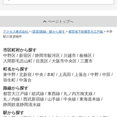
ページトップへ
アクセス株式会社
>
(賃貸)路線・駅から探す
>
都営地下鉄都営大江戸線
>
中井
駅の賃貸物件
市区町村から探す
中野区
/
新宿区
/
静岡市駿河区
/
川越市
/
板橋区
/
入間郡毛呂山町
/
目黒区
/
大阪市中央区
/
三鷹市
町名から探す
東中野
/
北新宿
/
中央
/
本町
/
上高田
/
上落合
/
中野
/
中田
/
弥生町
/
中落合
路線から探す
都営大江戸線
/
総武線
/
東西線
/
丸ノ内方南支線
/
丸ノ内線
/
西武新宿線
/
山手線
/
中央線
/
東海道本線
/
静岡鉄道静岡清水線
駅から探す