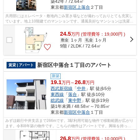
築42年 / 72.64㎡
東京都
新宿区
上落合
２丁目
共用部にはエレベータ・敷地内ごみ置き場などが備わっておりとても充実し
ています。地上10階建てのマンションです。通風良好なマンションは洗濯物
も乾きやすくなっています。根強いニ...
24.5
万
円
(管理費等：19,000円 )
1ヶ月
1ヶ月
敷金
礼金
9階 / 2LDK / 72.64㎡
新宿区中落合１丁目のアパート
賃貸 | アパート
新築
19.1
26.8
万円～
万円
西武新宿線
「
中井
」駅 徒歩5分
東西線
「
落合
」駅 徒歩10分
総武線
「
東中野
」駅 徒歩19分
築1年未満 / 48.58㎡～70.85㎡
東京都
新宿区
中落合
１丁目
みずほ銀行中井支店まで266mです。3駅利用可能な物件で移動範囲が広がり
ます。令和8年築の物件です。こちらの物件はアパートです。興味を持った
方は是非お気軽にお問い合せ下さい。ア...
26.8
万
円
(管理費等：10,000円 )