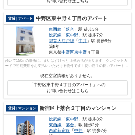
お問い合わせはこちら
中野区東中野４丁目のアパート
賃貸 | アパート
東西線
「
落合
」駅 徒歩3分
総武線
「
東中野
」駅 徒歩7分
都営大江戸線
「
中井
」駅 徒歩9分
築8年
東京都
中野区
東中野
４丁目
歩いて150mの場所に、まいばすけっと 上落合店があります！クレジットカ
ードで初期費用をお支払いいただける物件です！使い勝手の良いアパートで
イチオシの物件です！ご利用可能な駅が...
現在空室情報がありません。
「中野区東中野４丁目のアパート」への
お問い合わせはこちら
新宿区上落合２丁目のマンション
賃貸 | マンション
総武線
「
東中野
」駅 徒歩8分
東西線
「
落合
」駅 徒歩2分
西武新宿線
「
中井
」駅 徒歩7分