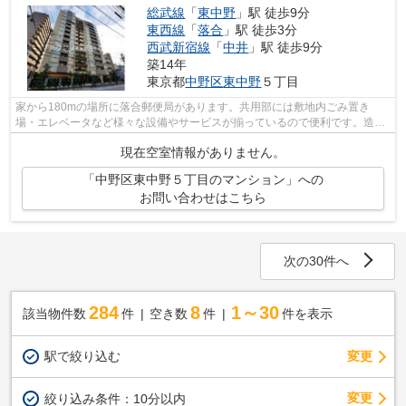
総武線
「
東中野
」駅 徒歩9分
東西線
「
落合
」駅 徒歩3分
西武新宿線
「
中井
」駅 徒歩9分
築14年
東京都
中野区
東中野
５丁目
家から180mの場所に落合郵便局があります。共用部には敷地内ごみ置き
場・エレベータなど様々な設備やサービスが揃っているので便利です。造り
とデザインに関して、自信をもって情報を...
現在空室情報がありません。
「中野区東中野５丁目のマンション」への
お問い合わせはこちら
次の30件へ
284
8
1～30
該当物件数
件
空き数
件
件を表示
駅で絞り込む
変更
変更
絞り込み条件：
10分以内