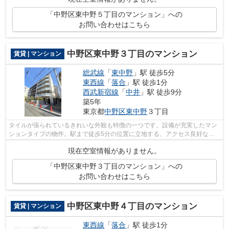
「中野区東中野５丁目のマンション」への
お問い合わせはこちら
中野区東中野３丁目のマンション
賃貸 | マンション
総武線
「
東中野
」駅 徒歩5分
東西線
「
落合
」駅 徒歩1分
西武新宿線
「
中井
」駅 徒歩9分
築5年
東京都
中野区
東中野
３丁目
タイルが張られているきれいな外観も特徴の一つです。設備が充実したマン
ションタイプの物件。駅まで徒歩5分の位置に立地する、アクセス良好な物
件です。03-6908-9671よりアクセスへお...
現在空室情報がありません。
「中野区東中野３丁目のマンション」への
お問い合わせはこちら
中野区東中野４丁目のマンション
賃貸 | マンション
東西線
「
落合
」駅 徒歩1分