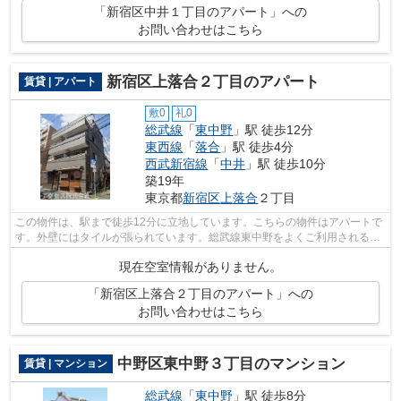
「新宿区中井１丁目のアパート」への
お問い合わせはこちら
新宿区上落合２丁目のアパート
賃貸 | アパート
敷0
礼0
総武線
「
東中野
」駅 徒歩12分
東西線
「
落合
」駅 徒歩4分
西武新宿線
「
中井
」駅 徒歩10分
築19年
東京都
新宿区
上落合
２丁目
この物件は、駅まで徒歩12分に立地しています。こちらの物件はアパートで
す。外壁にはタイルが張られています。総武線東中野をよくご利用されるな
ら、03-6908-9671又はinfo@access-jap...
現在空室情報がありません。
「新宿区上落合２丁目のアパート」への
お問い合わせはこちら
中野区東中野３丁目のマンション
賃貸 | マンション
総武線
「
東中野
」駅 徒歩8分