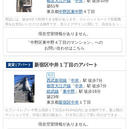
都営大江戸線
「
中井
」駅 徒歩10分
築51年
東京都
中野区
東中野
４丁目
周辺には、徒歩4分で利用できる駅があります。クレジットカードで初期費
用をお支払いいただける物件です。造りとデザインに関して、自信をもって
情報を提供できるマンションです。不動...
現在空室情報がありません。
「中野区東中野４丁目のマンション」への
お問い合わせはこちら
新宿区中井１丁目のアパート
賃貸 | アパート
礼0
西武新宿線
「
中井
」駅 徒歩7分
都営大江戸線
「
中井
」駅 徒歩7分
総武線
「
東中野
」駅 徒歩18分
築23年
東京都
新宿区
中井
１丁目
セブン-イレブン 中野上高田１丁目店が414m以内にある物件です。最上階の
マンションです。付近に駅が2駅あり、行き先に応じて使い分けができま
す。駅から徒歩7分に立地する、魅力的な...
現在空室情報がありません。