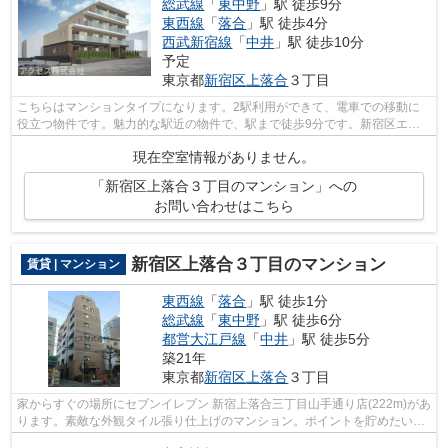
総武線
「
東中野
」駅 徒歩9分
東西線
「
落合
」駅 徒歩4分
西武新宿線
「
中井
」駅 徒歩10分
予定
東京都
新宿区
上落合
３丁目
こちらはマンションタイプになります。2駅利用ができて、電車での移動に
役立つ物件です。魅力的な駅近の物件で、駅まで徒歩9分です。新宿区エリ
アの賃貸情報はアクセスにお問い合わせ...
現在空室情報がありません。
「新宿区上落合３丁目のマンション」への
お問い合わせはこちら
新宿区上落合３丁目のマンション
賃貸 | マンション
東西線
「
落合
」駅 徒歩1分
総武線
「
東中野
」駅 徒歩6分
都営大江戸線
「
中井
」駅 徒歩5分
築21年
東京都
新宿区
上落合
３丁目
家からすぐの場所にセブンイレブン 新宿上落合三丁目山手通り店(222m)があ
ります。素敵な外観タイル張り仕上げのマンション。ポイントを貯めたい方
に嬉しい。初期費用カード決済が可能...