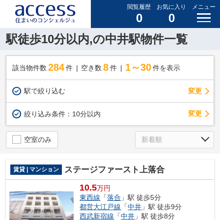
閲覧履歴
お気に入り
メニュー
0
0
駅徒歩10分以内,の中井駅物件一覧
284
8
1～30
該当物件数
件
空き数
件
件を表示
駅で絞り込む
変更
変更
絞り込み条件：
10分以内
空室のみ
ステージファースト上落合
賃貸 | マンション
10.5
万円
東西線
「
落合
」駅 徒歩5分
都営大江戸線
「
中井
」駅 徒歩9分
西武新宿線
「
中井
」駅 徒歩8分