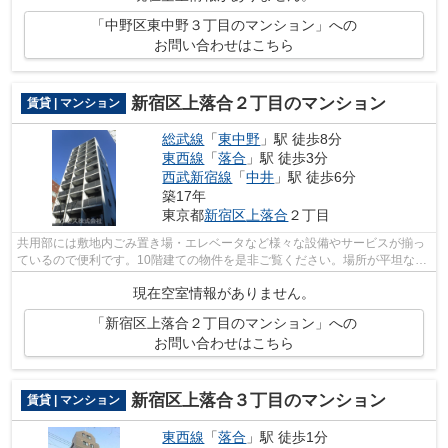
「中野区東中野３丁目のマンション」への
お問い合わせはこちら
新宿区上落合２丁目のマンション
賃貸 | マンション
総武線
「
東中野
」駅 徒歩8分
東西線
「
落合
」駅 徒歩3分
西武新宿線
「
中井
」駅 徒歩6分
築17年
東京都
新宿区
上落合
２丁目
共用部には敷地内ごみ置き場・エレベータなど様々な設備やサービスが揃っ
ているので便利です。10階建ての物件を是非ご覧ください。場所が平坦なの
は、ランニングをする上で抑えたいポ...
現在空室情報がありません。
「新宿区上落合２丁目のマンション」への
お問い合わせはこちら
新宿区上落合３丁目のマンション
賃貸 | マンション
東西線
「
落合
」駅 徒歩1分