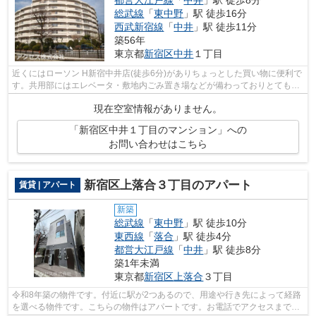
都営大江戸線
「
中井
」駅 徒歩8分
総武線
「
東中野
」駅 徒歩16分
西武新宿線
「
中井
」駅 徒歩11分
築56年
東京都
新宿区
中井
１丁目
近くにはローソン H新宿中井店(徒歩6分)がありちょっとした買い物に便利で
す。共用部にはエレベータ・敷地内ごみ置き場などが備わっておりとても充
実しています。魅力的な駅近の物件で...
現在空室情報がありません。
「新宿区中井１丁目のマンション」への
お問い合わせはこちら
新宿区上落合３丁目のアパート
賃貸 | アパート
新築
総武線
「
東中野
」駅 徒歩10分
東西線
「
落合
」駅 徒歩4分
都営大江戸線
「
中井
」駅 徒歩8分
築1年未満
東京都
新宿区
上落合
３丁目
令和8年築の物件です。付近に駅が2つあるので、用途や行き先によって経路
を選べる物件です。こちらの物件はアパートです。お電話でアクセスまでお