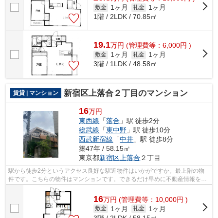
1ヶ月
1ヶ月
敷金
礼金
1階 / 2LDK / 70.85㎡
19.1
万
円
(管理費等：6,000円 )
1ヶ月
1ヶ月
敷金
礼金
3階 / 1LDK / 48.58㎡
新宿区上落合２丁目のマンション
賃貸 | マンション
16
万円
東西線
「
落合
」駅 徒歩2分
総武線
「
東中野
」駅 徒歩10分
西武新宿線
「
中井
」駅 徒歩8分
築47年 / 58.15㎡
東京都
新宿区
上落合
２丁目
駅から徒歩2分というアクセス良好な駅近物件はいかがですか。最上階の物
件です。こちらの物件はマンションです。できるだけ早めに不動産情報を集
めたい方は当社スタッフまでご連絡くだ...
16
万
円
(管理費等：10,000円 )
1ヶ月
1ヶ月
敷金
礼金
3階 / 2LDK / 58.15㎡