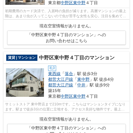
東京都
中野区
東中野
４丁目
初期費用のカード決済で、入居時の負担が減ります。高層マンションの最上
階は、あまり虫が入ってこないので虫が苦手な女性も安心。注目を集めてい
るのが、敷地内ごみ置き場のある物件...
現在空室情報がありません。
「中野区東中野４丁目のマンション」への
お問い合わせはこちら
中野区東中野４丁目のマンション
賃貸 | マンション
礼0
東西線
「
落合
」駅 徒歩3分
都営大江戸線
「
東中野
」駅 徒歩4分
都営大江戸線
「
中井
」駅 徒歩9分
築15年
東京都
中野区
東中野
４丁目
サミットストア 東中野店まで210mです。こちらはマンションタイプになり
ます。駅まで徒歩3分の位置に立地する、アクセス良好な物件です。最上階
の物件です。当社スタッフが中野区地域...
現在空室情報がありません。
「中野区東中野４丁目のマンション」への