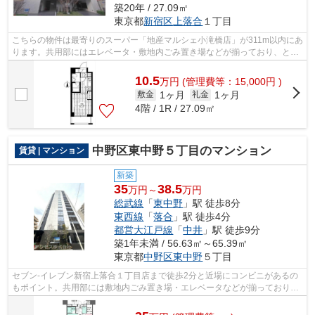
築20年 / 27.09㎡
東京都
新宿区
上落合
１丁目
こちらの物件は最寄りのスーパー「地産マルシェ小滝橋店」が311m以内にあ
ります。共用部にはエレベータ・敷地内ごみ置き場などが揃っており、とて
も充実しています。駅まで5分と、駅近...
10.5
万
円
(管理費等：15,000円 )
1ヶ月
1ヶ月
敷金
礼金
4階 / 1R / 27.09㎡
中野区東中野５丁目のマンション
賃貸 | マンション
新築
35
38.5
万円～
万円
総武線
「
東中野
」駅 徒歩8分
東西線
「
落合
」駅 徒歩4分
都営大江戸線
「
中井
」駅 徒歩9分
築1年未満 / 56.63㎡～65.39㎡
東京都
中野区
東中野
５丁目
セブン-イレブン新宿上落合１丁目店まで徒歩2分と近場にコンビニがあるの
もポイント。共用部には敷地内ごみ置き場・エレベータなどが揃っており、
とても充実しています。こちらはマン...