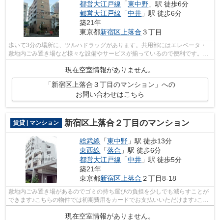
都営大江戸線
「
東中野
」駅 徒歩6分
都営大江戸線
「
中井
」駅 徒歩6分
築21年
東京都
新宿区
上落合
３丁目
歩いて3分の場所に、ツルハドラッグがあります。共用部にはエレベータ・
敷地内ごみ置き場など様々な設備やサービスが揃っているので便利です。2
駅利用可能の物件です。四季折々の風を...
現在空室情報がありません。
「新宿区上落合３丁目のマンション」への
お問い合わせはこちら
新宿区上落合２丁目のマンション
賃貸 | マンション
総武線
「
東中野
」駅 徒歩13分
東西線
「
落合
」駅 徒歩6分
都営大江戸線
「
中井
」駅 徒歩5分
築21年
東京都
新宿区
上落合
２丁目8-18
敷地内ごみ置き場があるのでゴミの持ち運びの負担を少しでも減らすことが
できます♪こちらの物件では初期費用をカードでお支払いいただけます♪こち
らの物件はマンションです♪2駅以上利...
現在空室情報がありません。