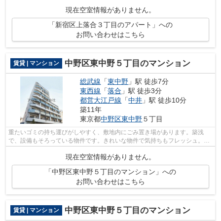
問い合わせいただく場合には、こちら0...
現在空室情報がありません。
「新宿区上落合３丁目のアパート」への
お問い合わせはこちら
中野区東中野５丁目のマンション
賃貸 | マンション
総武線
「
東中野
」駅 徒歩7分
東西線
「
落合
」駅 徒歩3分
都営大江戸線
「
中井
」駅 徒歩10分
築11年
東京都
中野区
東中野
５丁目
重たいゴミの持ち運びがしやすく、敷地内にごみ置き場があります。築浅
で、設備もそろっている物件です。きれいな物件で気持ちもフレッシュ。地
上10階建ての物件をご紹介。駅から徒歩6...
現在空室情報がありません。
「中野区東中野５丁目のマンション」への
お問い合わせはこちら
中野区東中野５丁目のマンション
賃貸 | マンション