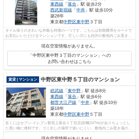
東西線
「
落合
」駅 徒歩2分
西武新宿線
「
中井
」駅 徒歩10分
築28年
東京都
中野区
東中野
３丁目
タイル張りのきれいな外観も特徴の一つです。こちらは初期費用をカードで
お支払いいただけるマンションです。忙しい方にも好評の敷地内ごみ置き場
付物件。造りとデザインに関して、自...
現在空室情報がありません。
「中野区東中野３丁目のマンション」への
お問い合わせはこちら
中野区東中野５丁目のマンション
賃貸 | マンション
総武線
「
東中野
」駅 徒歩8分
東西線
「
落合
」駅 徒歩6分
都営大江戸線
「
中井
」駅 徒歩10分
築18年
東京都
中野区
東中野
５丁目
近くにはセブン-イレブン新宿上落合１丁目店(距離247m)がありちょっとし
た買い物に便利です。ゴミ出しの場所で迷いにくい、敷地内ごみ置き場のあ
る物件です。3駅利用できる場所にあり...
現在空室情報がありません。