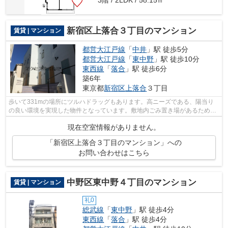
新宿区上落合３丁目のマンション
賃貸 | マンション
都営大江戸線
「
中井
」駅 徒歩5分
都営大江戸線
「
東中野
」駅 徒歩10分
東西線
「
落合
」駅 徒歩6分
築6年
東京都
新宿区
上落合
３丁目
歩いて331mの場所にツルハドラッグもあります。高ニーズである、陽当り
の良い環境を実現した物件となっています。敷地内ごみ置き場があるため気
軽にごみ捨てを行うことができ、ゴミの...
現在空室情報がありません。
「新宿区上落合３丁目のマンション」への
お問い合わせはこちら
中野区東中野４丁目のマンション
賃貸 | マンション
礼0
総武線
「
東中野
」駅 徒歩4分
東西線
「
落合
」駅 徒歩4分