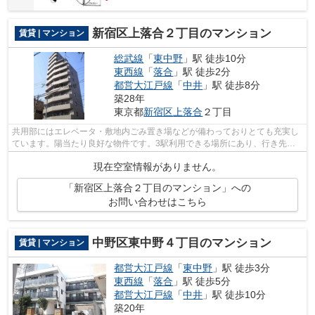
新宿区上落合２丁目のマンション
賃貸 | マンション
総武線
「
東中野
」駅 徒歩10分
東西線
「
落合
」駅 徒歩2分
都営大江戸線
「
中井
」駅 徒歩8分
築28年
東京都
新宿区
上落合
２丁目
共用部にはエレベータ・敷地内ごみ置き場などが備わっておりとても充実し
ています。陽当たり良好な物件です。3駅利用できる場所にあり、行き先に
合わせて使い分けができます。初期費用...
現在空室情報がありません。
「新宿区上落合２丁目のマンション」への
お問い合わせはこちら
中野区東中野４丁目のマンション
賃貸 | マンション
都営大江戸線
「
東中野
」駅 徒歩3分
東西線
「
落合
」駅 徒歩5分
都営大江戸線
「
中井
」駅 徒歩10分
築20年