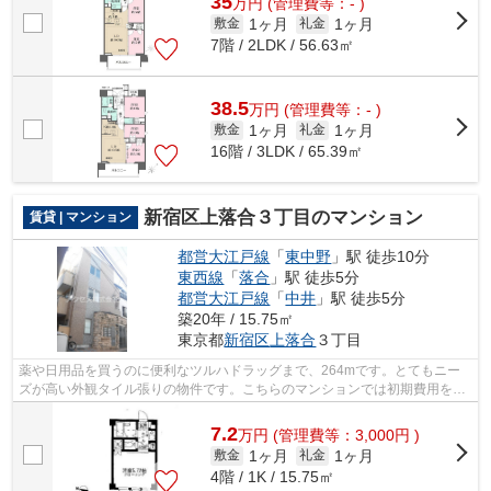
35
万
円
(管理費等：- )
1ヶ月
1ヶ月
敷金
礼金
7階 / 2LDK / 56.63㎡
38.5
万
円
(管理費等：- )
1ヶ月
1ヶ月
敷金
礼金
16階 / 3LDK / 65.39㎡
新宿区上落合３丁目のマンション
賃貸 | マンション
都営大江戸線
「
東中野
」駅 徒歩10分
東西線
「
落合
」駅 徒歩5分
都営大江戸線
「
中井
」駅 徒歩5分
築20年 / 15.75㎡
東京都
新宿区
上落合
３丁目
薬や日用品を買うのに便利なツルハドラッグまで、264mです。とてもニー
ズが高い外観タイル張りの物件です。こちらのマンションでは初期費用をカ
ードでお支払いいただけます。駅徒歩10...
7.2
万
円
(管理費等：3,000円 )
1ヶ月
1ヶ月
敷金
礼金
4階 / 1K / 15.75㎡