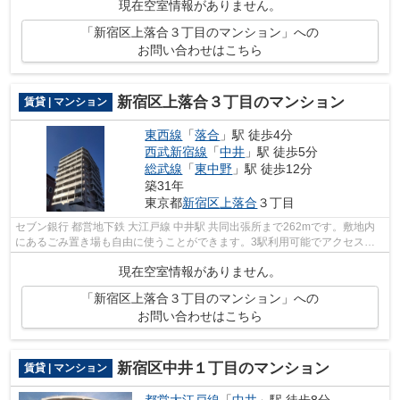
現在空室情報がありません。
「新宿区上落合３丁目のマンション」への
お問い合わせはこちら
新宿区上落合３丁目のマンション
賃貸 | マンション
東西線
「
落合
」駅 徒歩4分
西武新宿線
「
中井
」駅 徒歩5分
総武線
「
東中野
」駅 徒歩12分
築31年
東京都
新宿区
上落合
３丁目
セブン銀行 都営地下鉄 大江戸線 中井駅 共同出張所まで262mです。敷地内
にあるごみ置き場も自由に使うことができます。3駅利用可能でアクセスの
良い物件です。駅から徒歩11分のところ...
現在空室情報がありません。
「新宿区上落合３丁目のマンション」への
お問い合わせはこちら
新宿区中井１丁目のマンション
賃貸 | マンション