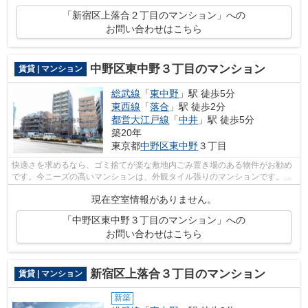
「新宿区上落合２丁目のマンション」への
お問い合わせはこちら
中野区東中野３丁目のマンション
賃貸 | マンション
総武線
「
東中野
」駅 徒歩5分
東西線
「
落合
」駅 徒歩2分
都営大江戸線
「
中井
」駅 徒歩5分
築20年
東京都
中野区
東中野
３丁目
快適さを求めるなら、ゴミ捨てが楽な敷地内ごみ置き場のある物件がお勧め
です。今ニーズの高いマンションは、外観タイル張りのマンションです。駅
まで徒歩5分の位置に立地する、アクセ...
現在空室情報がありません。
「中野区東中野３丁目のマンション」への
お問い合わせはこちら
新宿区上落合３丁目のマンション
賃貸 | マンション
新築