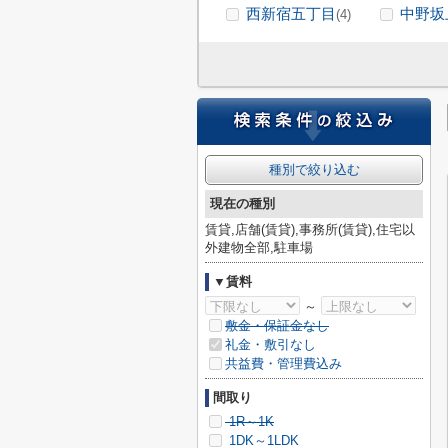
西新宿五丁目
中野坂
(4)
種別で絞り込む
現在の種別
賃貸,店舗(賃貸),事務所(賃貸),住宅以
外建物全部,駐車場
▼賃料
～
敷金・保証金なし
礼金・敷引なし
共益費・管理費込み
間取り
1R～1K
1DK～1LDK