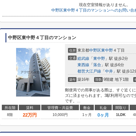
現在空室情報がありません。
中野区東中野４丁目のマンションへのお問い合
中野区東中野４丁目のマンション
東京都
中野区
東中野
４丁目
住所
交通
総武線
「
東中野
」駅 徒歩2分
東西線
「
落合
」駅 徒歩6分
都営大江戸線
「
中井
」駅 徒歩12
築16年
9階建 地下1階
築年
階数
郵便局での用事がある際は、すぐ近くに東
ズに済ませられます。3駅利用可なので
です。...
所在階
賃料
管理費・共益費
敷金
礼金
間取り
22
万円
0ヶ月
8階
10,000円
1ヶ月
1LDK
4