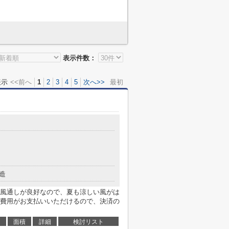
表示件数：
表示
<<前へ
1
2
3
4
5
次へ>>
最初
造
風通しが良好なので、夏も涼しい風がは
費用がお支払いいただけるので、決済の
面積
詳細
検討リスト