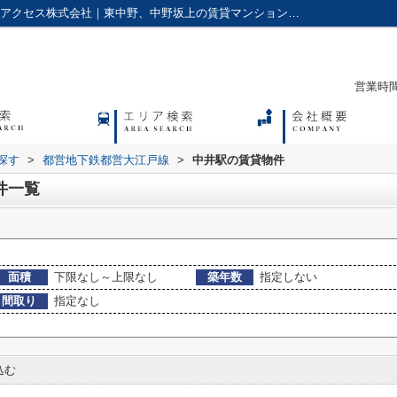
礼金・敷引なし,の中井駅の賃貸物件一覧｜アクセス株式会社｜東中野、中野坂上の賃貸マンションやアパートに強い不動産会社
営業時間：
探す
>
都営地下鉄都営大江戸線
>
中井駅の賃貸物件
件一覧
面積
下限なし～上限なし
築年数
指定しない
間取り
指定なし
込む