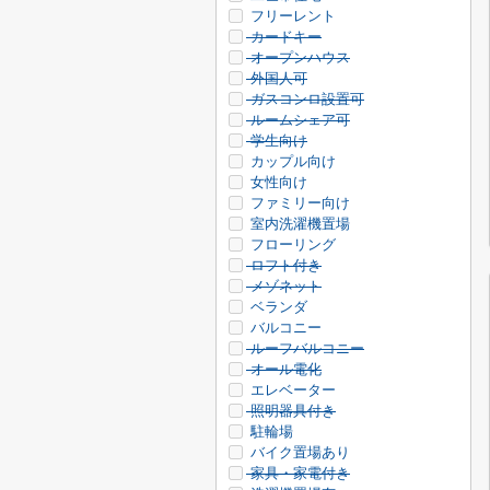
フリーレント
カードキー
オープンハウス
外国人可
ガスコンロ設置可
ルームシェア可
学生向け
カップル向け
女性向け
ファミリー向け
室内洗濯機置場
フローリング
ロフト付き
メゾネット
ベランダ
バルコニー
ルーフバルコニー
オール電化
エレベーター
照明器具付き
駐輪場
バイク置場あり
家具・家電付き