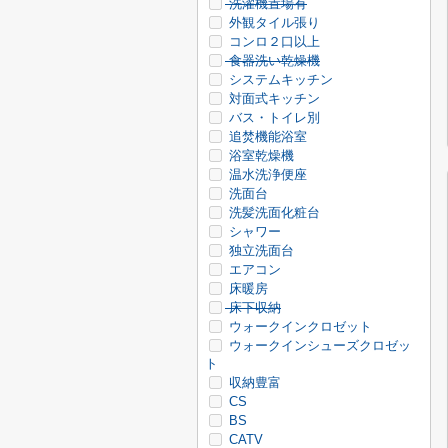
洗濯機置場有
外観タイル張り
コンロ２口以上
食器洗い乾燥機
システムキッチン
対面式キッチン
バス・トイレ別
追焚機能浴室
浴室乾燥機
温水洗浄便座
洗面台
洗髪洗面化粧台
シャワー
独立洗面台
エアコン
床暖房
床下収納
ウォークインクロゼット
ウォークインシューズクロゼッ
ト
収納豊富
CS
BS
CATV