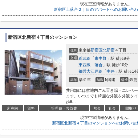
現在空室情報がありません。
新宿区上落合２丁目のアパートへのお問い合わ
新宿区北新宿４丁目のマンション
東京都
新宿区
北新宿
４丁目
住所
交通
総武線
「
東中野
」駅 徒歩9分
東西線
「
落合
」駅 徒歩10分
都営大江戸線
「
中井
」駅 徒歩14
築31年
5階建
鉄筋
築年
階数
構造
共用部には敷地内ごみ置き場・エレベー
ます。いつまでも綺麗な外観を外観タイ
歩9...
所在階
賃料
管理費・共益費
敷金
礼金
間取り
現在空室情報がありません。
新宿区北新宿４丁目のマンションへのお問い合