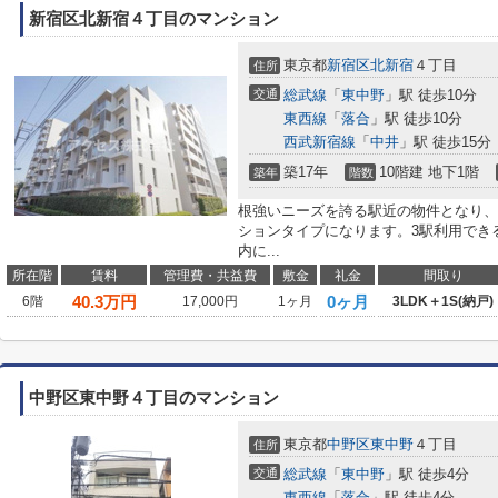
新宿区北新宿４丁目のマンション
東京都
新宿区
北新宿
４丁目
住所
交通
総武線
「
東中野
」駅 徒歩10分
東西線
「
落合
」駅 徒歩10分
西武新宿線
「
中井
」駅 徒歩15分
築17年
10階建 地下1階
築年
階数
根強いニーズを誇る駅近の物件となり、
ションタイプになります。3駅利用でき
内に...
所在階
賃料
管理費・共益費
敷金
礼金
間取り
40.3
万円
0ヶ月
6階
17,000円
1ヶ月
3LDK＋1S(納戸)
中野区東中野４丁目のマンション
東京都
中野区
東中野
４丁目
住所
交通
総武線
「
東中野
」駅 徒歩4分
東西線
「
落合
」駅 徒歩4分