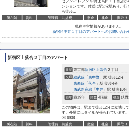
セブン-イレブン 中野上高田１丁目店が
ンションです。付近に駅が2駅あり、行
ら徒歩...
所在階
賃料
管理費・共益費
敷金
礼金
間取り
現在空室情報がありません。
新宿区中井１丁目のアパートへのお問い合わ
新宿区上落合２丁目のアパート
東京都
新宿区
上落合
２丁目
住所
交通
総武線
「
東中野
」駅 徒歩12分
東西線
「
落合
」駅 徒歩4分
西武新宿線
「
中井
」駅 徒歩10分
築19年
4階建
鉄骨
築年
階数
構造
この物件は、駅まで徒歩12分に立地し
す。外壁にはタイルが張られています。
03-6908...
所在階
賃料
管理費・共益費
敷金
礼金
間取り