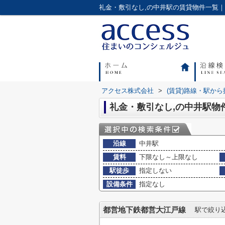
アクセス株式会社
>
(賃貸)路線・駅から
礼金・敷引なし,の中井駅物
沿線
中井駅
賃料
下限なし～上限なし
駅徒歩
指定しない
設備条件
指定なし
都営地下鉄都営大江戸線
駅で絞り