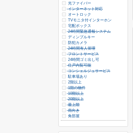
光ファイバー
インターネット対応
オートロック
TVモニタ付インターホン
宅配ボックス
24時間緊急通報システム
ディンプルキー
防犯カメラ
24時間有人管理
フロントサービス
24時間ゴミ出し可
住戸内覧可能
コンシェルジュサービス
駐車場あり
2階以上
1階の物件
10階以上
20階以上
最上階
南向き
角部屋