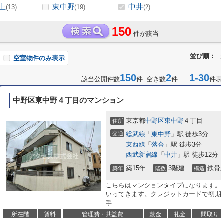
上
東中野
中井
(13)
(19)
(2)
150
件が該当
並び順：
空室物件のみ表示
150
2
1-30
該当公開件数
件 空き数
件
件
中野区東中野４丁目のマンション
東京都
中野区
東中野
４丁目
住所
交通
総武線
「
東中野
」駅 徒歩3分
東西線
「
落合
」駅 徒歩3分
西武新宿線
「
中井
」駅 徒歩12分
築15年
3階建
鉄骨
築年
階数
構造
こちらはマンションタイプになります。
いってきます。クレジットカードで初期
手...
所在階
賃料
管理費・共益費
敷金
礼金
間取り