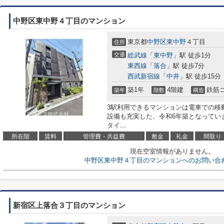
中野区東中野４丁目のマンション
東京都
中野区
東中野
４丁目
住所
交通
総武線
「
東中野
」駅 徒歩1分
東西線
「
落合
」駅 徒歩7分
西武新宿線
「
中井
」駅 徒歩15分
築1年
4階建
鉄筋
築年
階数
構造
3駅利用できるマンションは電車での移
設備も充実した、令和6年築となってい
タイ...
所在階
賃料
管理費・共益費
敷金
礼金
間取り
現在空室情報がありません。
中野区東中野４丁目のマンションへのお問い合
新宿区上落合３丁目のマンション