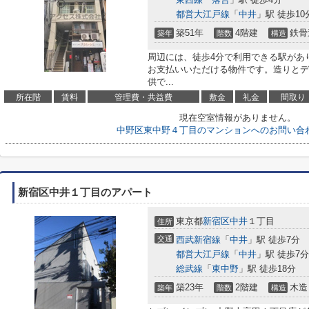
都営大江戸線
「
中井
」駅 徒歩10
築51年
4階建
鉄骨
築年
階数
構造
周辺には、徒歩4分で利用できる駅があ
お支払いいただける物件です。造りとデ
供で...
所在階
賃料
管理費・共益費
敷金
礼金
間取り
現在空室情報がありません。
中野区東中野４丁目のマンションへのお問い合
新宿区中井１丁目のアパート
東京都
新宿区
中井
１丁目
住所
交通
西武新宿線
「
中井
」駅 徒歩7分
都営大江戸線
「
中井
」駅 徒歩7分
総武線
「
東中野
」駅 徒歩18分
築23年
2階建
木造
築年
階数
構造