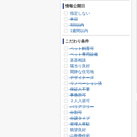
情報公開日
指定しない
本日
3日以内
1週間以内
こだわり条件
ペット飼育可
ペット専用設備
楽器相談
陽当り良好
閑静な住宅地
デザイナーズ
リノベーション済
保証人不要
事務所可
２人入居可
バリアフリー
分割可
分譲タイプ
管理人常駐
眺望良好
二世帯住宅