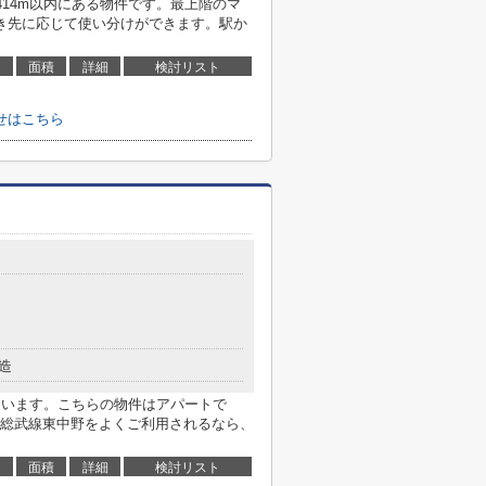
414m以内にある物件です。最上階のマ
き先に応じて使い分けができます。駅か
面積
詳細
検討リスト
せはこちら
造
ています。こちらの物件はアパートで
総武線東中野をよくご利用されるなら、
面積
詳細
検討リスト