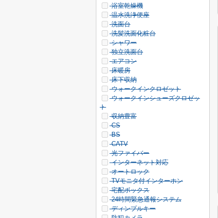
浴室乾燥機
温水洗浄便座
洗面台
洗髪洗面化粧台
シャワー
独立洗面台
エアコン
床暖房
床下収納
ウォークインクロゼット
ウォークインシューズクロゼッ
ト
収納豊富
CS
BS
CATV
光ファイバー
インターネット対応
オートロック
TVモニタ付インターホン
宅配ボックス
24時間緊急通報システム
ディンプルキー
防犯カメラ