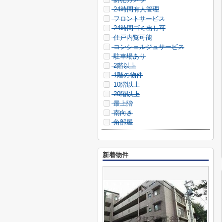
24時間有人管理
フロントサービス
24時間ゴミ出し可
住戸内覧可能
コンシェルジュサービス
駐車場あり
2階以上
1階の物件
10階以上
20階以上
最上階
南向き
角部屋
新着物件