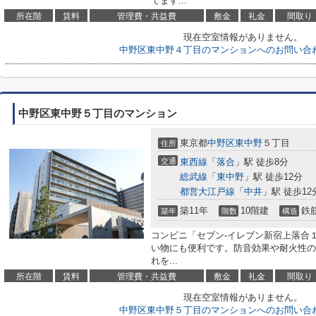
てます...
所在階
賃料
管理費・共益費
敷金
礼金
間取り
現在空室情報がありません。
中野区東中野４丁目のマンションへのお問い合
中野区東中野５丁目のマンション
東京都
中野区
東中野
５丁目
住所
交通
東西線
「
落合
」駅 徒歩8分
総武線
「
東中野
」駅 徒歩12分
都営大江戸線
「
中井
」駅 徒歩12
築11年
10階建
鉄
築年
階数
構造
コンビニ「セブン-イレブン新宿上落合１
い物にも便利です。防音効果や耐火性の
れを...
所在階
賃料
管理費・共益費
敷金
礼金
間取り
現在空室情報がありません。
中野区東中野５丁目のマンションへのお問い合