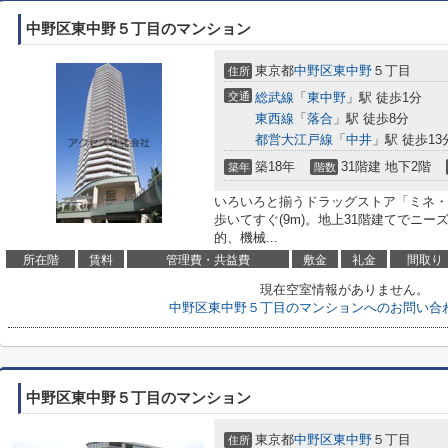
中野区東中野５丁目のマンション
東京都
中野区
東中野
５丁目
住所
交通
総武線
「
東中野
」駅 徒歩1分
東西線
「
落合
」駅 徒歩8分
都営大江戸線
「
中井
」駅 徒歩13
築18年
31階建 地下2階
築年
階数
いろいろと揃うドラッグストア「ミネ・
歩いてすぐ(9m)。地上31階建てでニ
的、機械...
所在階
賃料
管理費・共益費
敷金
礼金
間取り
現在空室情報がありません。
中野区東中野５丁目のマンションへのお問い合
中野区東中野５丁目のマンション
東京都
中野区
東中野
５丁目
住所