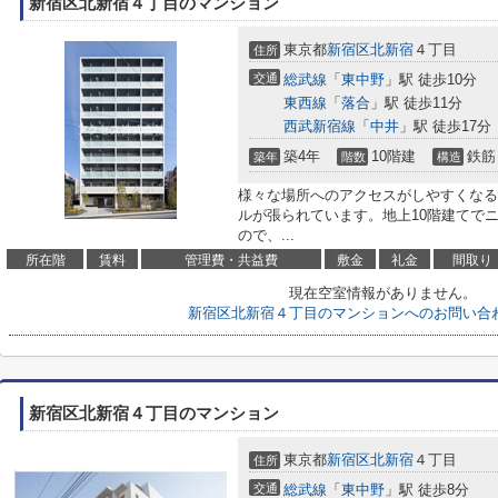
新宿区北新宿４丁目のマンション
東京都
新宿区
北新宿
４丁目
住所
交通
総武線
「
東中野
」駅 徒歩10分
東西線
「
落合
」駅 徒歩11分
西武新宿線
「
中井
」駅 徒歩17分
築4年
10階建
鉄筋
築年
階数
構造
様々な場所へのアクセスがしやすくなる
ルが張られています。地上10階建てで
ので、...
所在階
賃料
管理費・共益費
敷金
礼金
間取り
現在空室情報がありません。
新宿区北新宿４丁目のマンションへのお問い合
新宿区北新宿４丁目のマンション
東京都
新宿区
北新宿
４丁目
住所
交通
総武線
「
東中野
」駅 徒歩8分