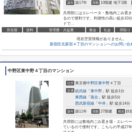
築17年
10階建 地下1階
築年
階数
共用部にはエレベータ・敷地内ごみ置き
るので便利です。利便性の高い徒歩10
ドで...
所在階
賃料
管理費・共益費
敷金
礼金
間取り
現在空室情報がありません。
新宿区北新宿４丁目のマンションへのお問い合
中野区東中野４丁目のマンション
東京都
中野区
東中野
４丁目
住所
交通
総武線
「
東中野
」駅 徒歩1分
東西線
「
落合
」駅 徒歩5分
西武新宿線
「
中井
」駅 徒歩14分
築11年
27階建
鉄
築年
階数
構造
共用部には敷地内ごみ置き場・エレベー
ているので便利です。こちらの平成27