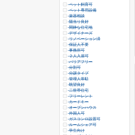
ペット飼育可
ペット専用設備
楽器相談
陽当り良好
閑静な住宅地
デザイナーズ
リノベーション済
保証人不要
事務所可
２人入居可
バリアフリー
分割可
分譲タイプ
管理人常駐
眺望良好
二世帯住宅
フリーレント
カードキー
オープンハウス
外国人可
ガスコンロ設置可
ルームシェア可
学生向け