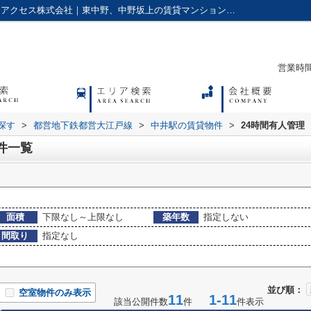
24時間有人管理,の中井駅の賃貸物件一覧｜アクセス株式会社｜東中野、中野坂上の賃貸マンションやアパートに強い不動産会社
営業時間：
探す
>
都営地下鉄都営大江戸線
>
中井駅の賃貸物件
>
24時間有人管理
件一覧
面積
下限なし～上限なし
築年数
指定しない
間取り
指定なし
並び順：
空室物件のみ表示
11
1-11
該当公開件数
件
件表示