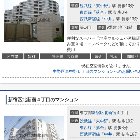
交通
総武線
「
東中野
」駅 徒歩10分
東西線
「
落合
」駅 徒歩8分
西武新宿線
「
中井
」駅 徒歩13分
築14年
9階建 地下1階
築年
階数
便利なスーパー「地産マルシェ小滝橋店
み置き場・エレベータなどが揃っており
費用...
所在階
賃料
管理費・共益費
敷金
礼金
間取り
現在空室情報がありません。
中野区東中野５丁目のマンションへのお問い合
新宿区北新宿４丁目のマンション
東京都
新宿区
北新宿
４丁目
住所
交通
総武線
「
東中野
」駅 徒歩10分
東西線
「
落合
」駅 徒歩8分
西武新宿線
「
中井
」駅 徒歩16分