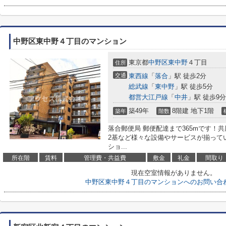
中野区東中野４丁目のマンション
東京都
中野区
東中野
４丁目
住所
交通
東西線
「
落合
」駅 徒歩2分
総武線
「
東中野
」駅 徒歩5分
都営大江戸線
「
中井
」駅 徒歩9分
築49年
8階建 地下1階
築年
階数
落合郵便局 郵便配達まで365mです！
2基など様々な設備やサービスが揃って
ショ...
所在階
賃料
管理費・共益費
敷金
礼金
間取り
現在空室情報がありません。
中野区東中野４丁目のマンションへのお問い合