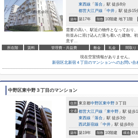
東西線
「
落合
」駅 徒歩8分
都営大江戸線
「
中井
」駅 徒歩15
築17年
10階建 地下1階
築年
階数
需要の高い、駅近の物件となっており、
街並みに溶け込んだ落ち着いた建物。初
意す...
所在階
賃料
管理費・共益費
敷金
礼金
間取り
現在空室情報がありません。
新宿区北新宿４丁目のマンションへのお問い合
中野区東中野３丁目のマンション
東京都
中野区
東中野
３丁目
住所
交通
都営大江戸線
「
東中野
」駅 徒歩
東西線
「
落合
」駅 徒歩3分
西武新宿線
「
中井
」駅 徒歩8分
築19年
10階建
鉄
築年
階数
構造