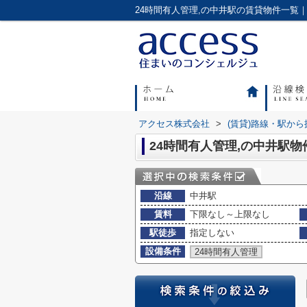
アクセス株式会社
>
(賃貸)路線・駅から
24時間有人管理,の中井駅物
沿線
中井駅
賃料
下限なし～上限なし
駅徒歩
指定しない
設備条件
24時間有人管理