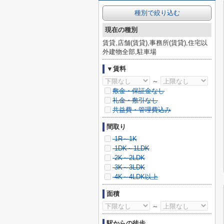
種別で絞り込む
現在の種別
賃貸,店舗(賃貸),事務所(賃貸),住宅以
外建物全部,駐車場
▼賃料
～
敷金・保証金なし
礼金・敷引なし
共益費・管理費込み
間取り
1R～1K
1DK～1LDK
2K～2LDK
3K～3LDK
4K～4LDK以上
面積
～
駅からの徒歩