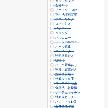
カップル向け
女性向け
ファミリー向け
室内洗濯機置場
フローリング
ロフト付き
メゾネット
ベランダ
バルコニー
ルーフバルコニー
オール電化
エレベーター
照明器具付き
駐輪場
バイク置場あり
家具・家電付き
洗濯機置場有
外観タイル張り
コンロ２口以上
食器洗い乾燥機
システムキッチン
対面式キッチン
バス・トイレ別
追焚機能浴室