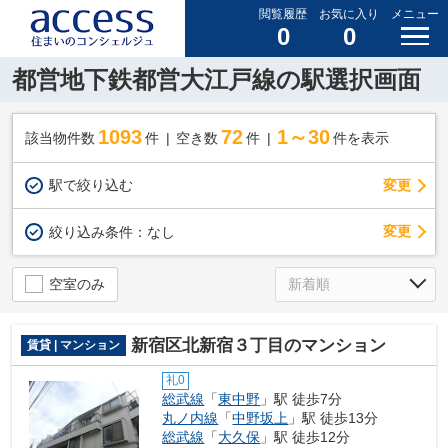
閲覧履歴
お気に入り
メニュー
0
0
都営地下鉄都営大江戸線の駅選択画面
1093
72
1～30
該当物件数
件
空き数
件
件を表示
駅で絞り込む
変更
変更
絞り込み条件：
なし
空室のみ
新宿区北新宿３丁目のマンション
賃貸 | マンション
礼0
総武線
「
東中野
」駅 徒歩7分
丸ノ内線
「
中野坂上
」駅 徒歩13分
総武線
「
大久保
」駅 徒歩12分