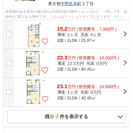
東京都
中野区
本町
２丁目
清潔感のある室内が魅力的な2026年築の物件となっており、一押しです。徒
歩4分に駅がある物件です。こちらはマンションタイプになります。マンシ
ョンの周辺に駅が2つあり、よく電車を...
15.2
万
円
(管理費等：7,000円 )
1ヶ月
0ヶ月
敷金
礼金
1階 / 1LDK / 25.87㎡
22.3
万
円
(管理費等：10,000円 )
22.3万円
0万円
敷金
礼金
1階 / 2LDK / 40.45㎡
23.1
万
円
(管理費等：10,000円 )
1ヶ月
0万円
敷金
礼金
2階 / 2LDK / 40.45㎡
4
残り
件を表示する