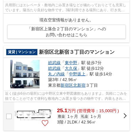
共用部にはエレベータ・敷地内ごみ置き場などが備わっておりとても充実し
ています。陽当たり良好な物件です。3駅利用できる場所にあり、行き先に
合わせて使い分けができます。初期費用...
現在空室情報がありません。
「新宿区上落合２丁目のマンション」への
お問い合わせはこちら
新宿区北新宿３丁目のマンション
賃貸 | マンション
総武線
「
東中野
」駅 徒歩7分
総武線
「
大久保
」駅 徒歩12分
丸ノ内線
「
中野坂上
」駅 徒歩14分
築3年 / 42.96㎡
東京都
新宿区
北新宿
３丁目
近く(徒歩6分の場所)には中野区立東中野図書館もありますよ。気軽にごみを
捨てることができて便利な敷地内ごみ置き場つきの物件です。内装もきれい
な一押しの築浅物件です。きれい好き...
25.1
万
円
(管理費等：15,000円 )
1ヶ月
1ヶ月
敷金
礼金
3階 / 2LDK / 42.96㎡