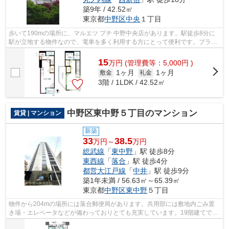
築9年 / 42.52㎡
東京都
中野区
中央
１丁目
歩いて190mの場所に、マルエツ プチ 中野中央店があります。駅徒歩8分に
駅が立地する物件なので、電車を多く利用する方にとって便利です。プライ
バシーをしっかり守れる、安心安全なマ...
15
万
円
(管理費等：5,000円 )
1ヶ月
1ヶ月
敷金
礼金
3階 / 1LDK / 42.52㎡
中野区東中野５丁目のマンション
賃貸 | マンション
新築
33
38.5
万円～
万円
総武線
「
東中野
」駅 徒歩8分
東西線
「
落合
」駅 徒歩4分
都営大江戸線
「
中井
」駅 徒歩9分
築1年未満 / 56.63㎡～65.39㎡
東京都
中野区
東中野
５丁目
物件から204mの場所には落合郵便局があります。共用部には敷地内ごみ置
き場・エレベータなどが備わっておりとても充実しています。19階建てで街
並みにも馴染んだ物件です。こちらの物...