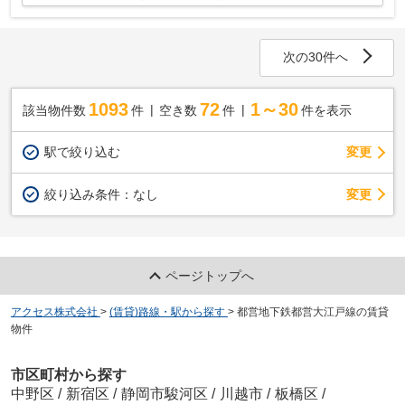
次の30件へ
1093
72
1～30
該当物件数
件
空き数
件
件を表示
駅で絞り込む
変更
変更
絞り込み条件：
なし
ページトップへ
アクセス株式会社
>
(賃貸)路線・駅から探す
>
都営地下鉄都営大江戸線の賃貸
物件
市区町村から探す
中野区
/
新宿区
/
静岡市駿河区
/
川越市
/
板橋区
/