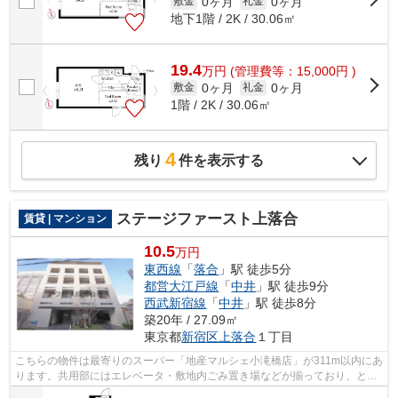
0ヶ月
0ヶ月
敷金
礼金
地下1階 / 2K / 30.06㎡
19.4
万
円
(管理費等：15,000円 )
0ヶ月
0ヶ月
敷金
礼金
1階 / 2K / 30.06㎡
4
残り
件を表示する
ステージファースト上落合
賃貸 | マンション
10.5
万円
東西線
「
落合
」駅 徒歩5分
都営大江戸線
「
中井
」駅 徒歩9分
西武新宿線
「
中井
」駅 徒歩8分
築20年 / 27.09㎡
東京都
新宿区
上落合
１丁目
こちらの物件は最寄りのスーパー「地産マルシェ小滝橋店」が311m以内にあ
ります。共用部にはエレベータ・敷地内ごみ置き場などが揃っており、とて
も充実しています。駅まで5分と、駅近...