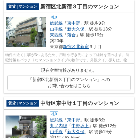
新宿区北新宿３丁目のマンション
賃貸 | マンション
礼0
総武線
「
東中野
」駅 徒歩9分
山手線
「
新大久保
」駅 徒歩13分
東西線
「
落合
」駅 徒歩16分
築20年
東京都
新宿区
北新宿
３丁目
物件の近くに駅が3つあるため、用途や行き先によって経路を選べます。防
犯対策もバッチリなマンションタイプの物件です。外観タイル張りは、物件
全体に豊かな表情を与えることができま...
現在空室情報がありません。
「新宿区北新宿３丁目のマンション」への
お問い合わせはこちら
中野区東中野１丁目のマンション
賃貸 | マンション
礼0
総武線
「
東中野
」駅 徒歩3分
丸ノ内線
「
中野坂上
」駅 徒歩12分
山手線
「
新大久保
」駅 徒歩19分
築1年 / 62.55㎡