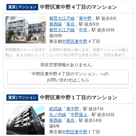
中野区東中野４丁目のマンション
賃貸 | マンション
都営大江戸線
「
東中野
」駅 徒歩3分
東西線
「
落合
」駅 徒歩5分
都営大江戸線
「
中井
」駅 徒歩10分
築20年
東京都
中野区
東中野
４丁目
初期費用のカード決済で、入居時の負担が減ります。高層マンションの最上
階は、あまり虫が入ってこないので虫が苦手な女性も安心。注目を集めてい
るのが、敷地内ごみ置き場のある物件...
現在空室情報がありません。
「中野区東中野４丁目のマンション」への
お問い合わせはこちら
中野区東中野１丁目のマンション
賃貸 | マンション
総武線
「
東中野
」駅 徒歩7分
丸ノ内線
「
中野坂上
」駅 徒歩10分
東西線
「
落合
」駅 徒歩14分
築6年
東京都
中野区
東中野
１丁目