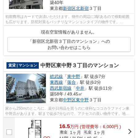
築40年
東京都
新宿区
北新宿
３丁目
初期費用はカードで決済いただけます。物件の周辺に3駅あるので移動範囲
も広がります。防犯対策もバッチリなマンションタイプの物件です。
info@access-japan.tokyoまでお問い合わせく...
現在空室情報がありません。
「新宿区北新宿３丁目のマンション」への
お問い合わせはこちら
中野区東中野３丁目のマンション
賃貸 | マンション
総武線
「
東中野
」駅 徒歩7分
東西線
「
落合
」駅 徒歩2分
西武新宿線
「
中井
」駅 徒歩11分
築58年 / 49.45㎡
東京都
中野区
東中野
３丁目
家から250mのところに、薬や日用品を買うのに便利なココカラファイン東
中野店があります。駅まで徒歩7分なので、アクセスの良い物件です。地上
12階建ての物件。近くに駅が3つあるため...
16.5
万
円
(管理費等：6,000円 )
1ヶ月
1ヶ月
敷金
礼金