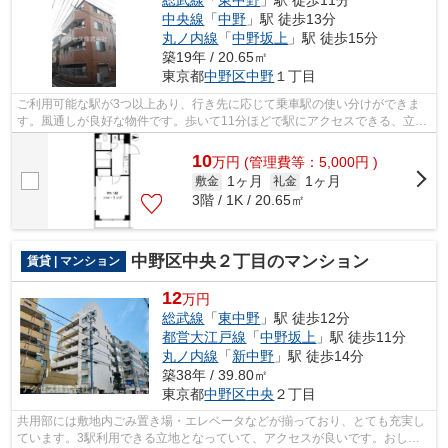
総武線
「
東中野
」駅 徒歩11分
中央線
「
中野
」駅 徒歩13分
丸ノ内線
「
中野坂上
」駅 徒歩15分
築19年 / 20.65㎡
東京都
中野区
中野
１丁目
ご利用可能な駅が3つ以上あり、行き先に応じて乗車駅の使い分けができま
す。風通しが良好な物件です。歩いて11分ほどで駅にアクセスできる、立地
の良さも魅力の物件です。満足できる素...
10
万
円
(管理費等：5,000円 )
1ヶ月
1ヶ月
敷金
礼金
3階 / 1K / 20.65㎡
中野区中央２丁目のマンション
賃貸 | マンション
12
万円
総武線
「
東中野
」駅 徒歩12分
都営大江戸線
「
中野坂上
」駅 徒歩11分
丸ノ内線
「
新中野
」駅 徒歩14分
築38年 / 39.80㎡
東京都
中野区
中央
２丁目
共用部には敷地内ごみ置き場・エレベータなどが揃っており、とても充実し
ています。3駅利用できる立地となっていて、アクセスが良いです。おしゃ