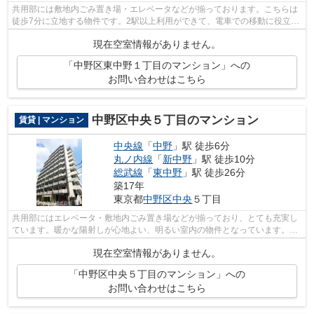
共用部には敷地内ごみ置き場・エレベータなどが揃っております。こちらは
徒歩7分に立地する物件です。2駅以上利用ができて、電車での移動に役立つ
物件です。築4年の築浅物件。防犯対策...
現在空室情報がありません。
「中野区東中野１丁目のマンション」への
お問い合わせはこちら
中野区中央５丁目のマンション
賃貸 | マンション
中央線
「
中野
」駅 徒歩6分
丸ノ内線
「
新中野
」駅 徒歩10分
総武線
「
東中野
」駅 徒歩26分
築17年
東京都
中野区
中央
５丁目
共用部にはエレベータ・敷地内ごみ置き場などが揃っており、とても充実し
ています。暖かな陽射しが心地よい、明るい室内の物件となっています。こ
ちらはマンションタイプになります。...
現在空室情報がありません。
「中野区中央５丁目のマンション」への
お問い合わせはこちら