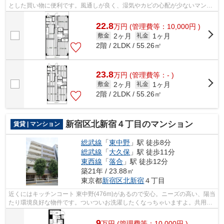
とした買い物に便利です。風通しが良く、湿気やカビの心配が少ないマンシ
ョンです。設備やレイアウトにもこだ...
22.8
万
円
(管理費等：10,000円 )
2ヶ月
1ヶ月
敷金
礼金
2階 / 2LDK / 55.26㎡
23.8
万
円
(管理費等：- )
2ヶ月
1ヶ月
敷金
礼金
2階 / 2LDK / 55.26㎡
新宿区北新宿４丁目のマンション
賃貸 | マンション
総武線
「
東中野
」駅 徒歩8分
総武線
「
大久保
」駅 徒歩11分
東西線
「
落合
」駅 徒歩12分
築21年 / 23.88㎡
東京都
新宿区
北新宿
４丁目
近くにはキッチンコート 東中野(476m)があるので安心。ニーズの高い、陽当
たり環境良好な物件です。ついついお洗濯したくなっちゃいますよ。共用設
備も充実した、一押しのマンションで...
9
万
円
(管理費等：10,000円 )