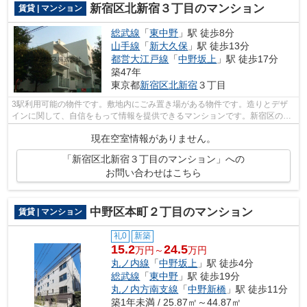
新宿区北新宿３丁目のマンション
賃貸 | マンション
総武線
「
東中野
」駅 徒歩8分
山手線
「
新大久保
」駅 徒歩13分
都営大江戸線
「
中野坂上
」駅 徒歩17分
築47年
東京都
新宿区
北新宿
３丁目
3駅利用可能の物件です。敷地内にごみ置き場がある物件です。造りとデザ
インに関して、自信をもって情報を提供できるマンションです。新宿区の総
武線東中野周辺にある物件のことなら当...
現在空室情報がありません。
「新宿区北新宿３丁目のマンション」への
お問い合わせはこちら
中野区本町２丁目のマンション
賃貸 | マンション
礼0
新築
15.2
24.5
万円～
万円
丸ノ内線
「
中野坂上
」駅 徒歩4分
総武線
「
東中野
」駅 徒歩19分
丸ノ内方南支線
「
中野新橋
」駅 徒歩11分
築1年未満 / 25.87㎡～44.87㎡