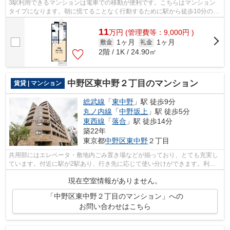
3駅利用できるマンションは電車での移動が便利です。こちらはマンション
タイプになります。朝に慌てることなく行動するために駅から徒歩10分の駅
近マンションはいかがでしょうか。初期...
11
万
円
(管理費等：9,000円 )
1ヶ月
1ヶ月
敷金
礼金
2階 / 1K / 24.90㎡
中野区東中野２丁目のマンション
賃貸 | マンション
総武線
「
東中野
」駅 徒歩9分
丸ノ内線
「
中野坂上
」駅 徒歩5分
東西線
「
落合
」駅 徒歩14分
築22年
東京都
中野区
東中野
２丁目
共用部にはエレベータ・敷地内ごみ置き場などが揃っており、とても充実し
ています。付近に駅が2駅あり、行き先に応じて使い分けができます。利便
性の高い徒歩9分の物件です。こちらの...
現在空室情報がありません。
「中野区東中野２丁目のマンション」への
お問い合わせはこちら