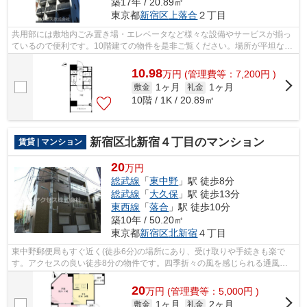
築17年 / 20.89㎡
東京都
新宿区
上落合
２丁目
共用部には敷地内ごみ置き場・エレベータなど様々な設備やサービスが揃っ
ているので便利です。10階建ての物件を是非ご覧ください。場所が平坦なの
は、ランニングをする上で抑えたいポ...
10.98
万
円
(管理費等：7,200円 )
1ヶ月
1ヶ月
敷金
礼金
10階 / 1K / 20.89㎡
新宿区北新宿４丁目のマンション
賃貸 | マンション
20
万円
総武線
「
東中野
」駅 徒歩8分
総武線
「
大久保
」駅 徒歩13分
東西線
「
落合
」駅 徒歩10分
築10年 / 50.20㎡
東京都
新宿区
北新宿
４丁目
東中野郵便局もすぐ近く(徒歩6分)の場所にあり、受け取りや手続きも楽で
す。アクセスの良い徒歩8分の物件です。四季折々の風を感じられる通風良
好な快適の物件です。敷地内にゴミ置き...
20
万
円
(管理費等：5,000円 )
1ヶ月
2ヶ月
敷金
礼金