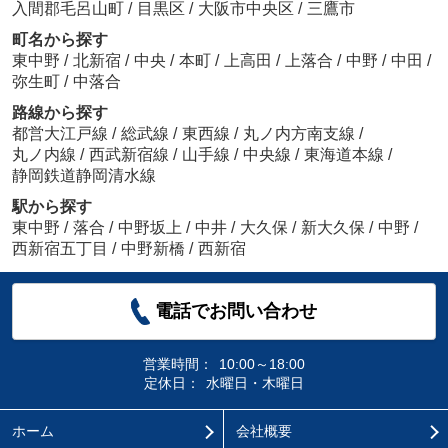
入間郡毛呂山町
/
目黒区
/
大阪市中央区
/
三鷹市
町名から探す
東中野
/
北新宿
/
中央
/
本町
/
上高田
/
上落合
/
中野
/
中田
/
弥生町
/
中落合
路線から探す
都営大江戸線
/
総武線
/
東西線
/
丸ノ内方南支線
/
丸ノ内線
/
西武新宿線
/
山手線
/
中央線
/
東海道本線
/
静岡鉄道静岡清水線
駅から探す
東中野
/
落合
/
中野坂上
/
中井
/
大久保
/
新大久保
/
中野
/
西新宿五丁目
/
中野新橋
/
西新宿
電話でお問い合わせ
営業時間：
10:00～18:00
定休日：
水曜日・木曜日
ホーム
会社概要