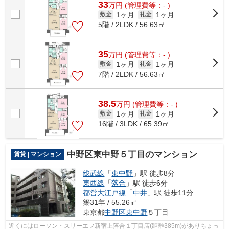
33
万
円
(管理費等：- )
1ヶ月
1ヶ月
敷金
礼金
5階 / 2LDK / 56.63㎡
35
万
円
(管理費等：- )
1ヶ月
1ヶ月
敷金
礼金
7階 / 2LDK / 56.63㎡
38.5
万
円
(管理費等：- )
1ヶ月
1ヶ月
敷金
礼金
16階 / 3LDK / 65.39㎡
中野区東中野５丁目のマンション
賃貸 | マンション
総武線
「
東中野
」駅 徒歩8分
東西線
「
落合
」駅 徒歩6分
都営大江戸線
「
中井
」駅 徒歩11分
築31年 / 55.26㎡
東京都
中野区
東中野
５丁目
近くにはローソン・スリーエフ新宿上落合１丁目店(距離385m)がありちょっ