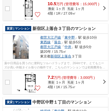
10.5
万
円
(管理費等：15,000円 )
1ヶ月
1ヶ月
敷金
礼金
4階 / 1R / 27.09㎡
新宿区上落合３丁目のマンション
賃貸 | マンション
都営大江戸線
「
東中野
」駅 徒歩10分
東西線
「
落合
」駅 徒歩5分
都営大江戸線
「
中井
」駅 徒歩5分
築20年 / 15.75㎡
東京都
新宿区
上落合
３丁目
薬や日用品を買うのに便利なツルハドラッグまで、264mです。とてもニー
ズが高い外観タイル張りの物件です。こちらのマンションでは初期費用をカ
ードでお支払いいただけます。駅徒歩10...
7.2
万
円
(管理費等：3,000円 )
1ヶ月
1ヶ月
敷金
礼金
4階 / 1K / 15.75㎡
中野区中野１丁目のマンション
賃貸 | マンション