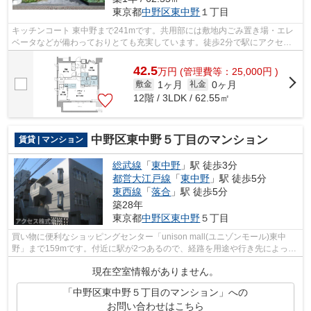
東京都
中野区
東中野
１丁目
キッチンコート 東中野まで241mです。共用部には敷地内ごみ置き場・エレ
ベータなどが備わっておりとても充実しています。徒歩2分で駅にアクセス
できる物件です。夏場は特に涼しい通風...
42.5
万
円
(管理費等：25,000円 )
1ヶ月
0ヶ月
敷金
礼金
12階 / 3LDK / 62.55㎡
中野区東中野５丁目のマンション
賃貸 | マンション
総武線
「
東中野
」駅 徒歩3分
都営大江戸線
「
東中野
」駅 徒歩5分
東西線
「
落合
」駅 徒歩5分
築28年
東京都
中野区
東中野
５丁目
買い物に便利なショッピングセンター「unison mall(ユニゾンモール)東中
野」まで159mです。付近に駅が2つあるので、経路を用途や行き先によって
選べる物件です。2階建てマンションです...
現在空室情報がありません。
「中野区東中野５丁目のマンション」への
お問い合わせはこちら