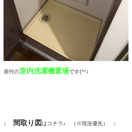
室内洗濯機置場
扉付の
です(^^♪
間取り図
↓
はコチラ♪ （※現況優先）
↓