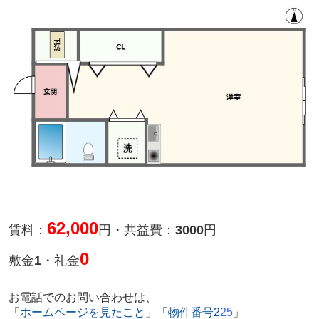
62,000
賃料：
円・
共益費：
3000
円
0
敷金
1
・礼金
お電話でのお問い合わせは、
「
ホームページを見たこと
」「
物件番号
2
25
」