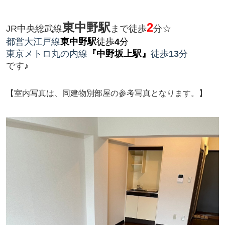
東中野駅
2
JR中央総武線
まで徒歩
分☆
都営大江戸線
東中野駅
徒歩
4
分
東京メトロ丸の内線
『中野坂上駅』
徒歩
13
分
です♪
【室内写真は、同建物別部屋の参考写真となります。】