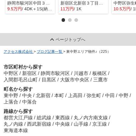
静岡市駿河区中田３丁目の一戸建て
新宿区北新宿３丁目のマンション
9.5万円
/ 4DK＋1S(納戸)
11万円
/ 1K
10.5万円
/ 
ページトップへ
アクセス株式会社
>
ブログ記事一覧
>
東中野エリア物件♪（225）
市区町村から探す
中野区
/
新宿区
/
静岡市駿河区
/
川越市
/
板橋区
/
入間郡毛呂山町
/
目黒区
/
大阪市中央区
/
三鷹市
町名から探す
東中野
/
中央
/
北新宿
/
本町
/
上高田
/
弥生町
/
中田
/
中野
/
上落合
/
中落合
路線から探す
都営大江戸線
/
総武線
/
東西線
/
丸ノ内方南支線
/
丸ノ内線
/
西武新宿線
/
中央線
/
山手線
/
京王線
/
東海道本線