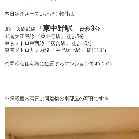
本日
紹介させていただく物件は
東中野駅
3
『
』 徒歩
分
JR中央総武線
都営大江戸線 『東中野駅』 徒歩5分
東京メトロ東西線 『落合駅』 徒歩10分
東京メトロ丸ノ内線 『中野坂上駅』 徒歩13分
の閑静な住宅街に位置するマンションです( ˘ω˘ )
※掲載室内写真は同建物の別部屋の写真です※