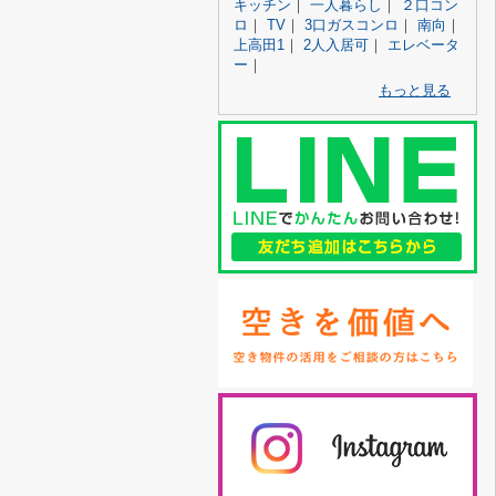
キッチン
｜
一人暮らし
｜
２口コン
ロ
｜
TV
｜
3口ガスコンロ
｜
南向
｜
上高田1
｜
2人入居可
｜
エレベータ
ー
｜
もっと見る