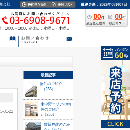
産会社
最終更新：2026年08月07日
00
00
件
件
最近見た物件
検討リスト
10:00～18:00
定休日：水曜日・木曜日
最新記事
物件のご紹介
♪（256）
東中野エリアの物
件のご紹介
25-01-21
♪（255）
賃貸戸建のご紹
介♪（254）