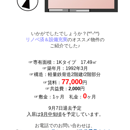
いかがでしたでしょうか？(*^-^*)
リノベ済＆設備充実
のオススメ物件の
ご紹介でした♪
☞専有面積：1Kタイプ 17.49㎡
☞築年月：1992年3月
☞構造：軽量鉄骨造2階建/2階部分
77,000
☞賃料：
円
☞共益費：
2,000
円
0
☞敷金：1ヶ月 礼金：
ヶ月
9月7日退去予定
入居は
9月中旬頃
を予定しています。
お電話でのお問い合わせは、