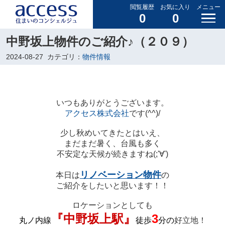
閲覧履歴
お気に入り
メニュー
0
0
中野坂上物件のご紹介♪（２０９）
2024-08-27
カテゴリ：
物件情報
いつもありがとうございます。
アクセス株式会社
です(^^)/
少し秋めいてきたとはいえ、
まだまだ暑く、台風も多く
不安定な天候が続きますね(;'∀')
リノベーション物件
本日は
の
ご紹介をしたいと
思います！！
ロケーションとしても
『中野坂上駅』
3
丸ノ内線
徒歩
分の
好立地！