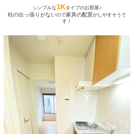
1K
シンプルな
タイプのお部屋♪
柱の出っ張りがない
家具の配置
ので
がしやすそうで
す！