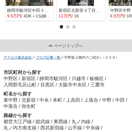
静岡市駿河区中田３丁目の一戸建て
新宿区北新宿３丁目のマンション
9.5万円
/ 4DK＋1S(納戸)
11万円
/ 1K
6.9万円
/ 1R
ページトップへ
アクセス株式会社
>
ブログ記事一覧
>
中野坂上物件のご紹介♪（２０９）
市区町村から探す
中野区
/
新宿区
/
静岡市駿河区
/
川越市
/
板橋区
/
入間郡毛呂山町
/
目黒区
/
大阪市中央区
/
三鷹市
町名から探す
東中野
/
北新宿
/
中央
/
本町
/
上高田
/
上落合
/
中野
/
中田
/
中落合
/
弥生町
路線から探す
都営大江戸線
/
総武線
/
東西線
/
丸ノ内線
/
丸ノ内方南支線
/
西武新宿線
/
山手線
/
中央線
/