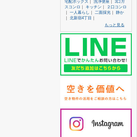
宅配ボックス
｜
洗浄便座
｜
3口ガ
スコンロ
｜
キッチン
｜
２口コンロ
｜
一人暮らし
｜
二面採光
｜
静か
｜
北新宿4丁目
｜
もっと見る