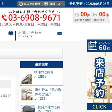
会社
最終更新：2026年08月08日
00
00
件
件
最近見た物件
検討リスト
10:00～18:00
定休日：水曜日・木曜日
最新記事
物件のご紹介
♪（256）
東中野エリアの物
件のご紹介
24-03-12
♪（255）
賃貸戸建のご紹
介♪（254）