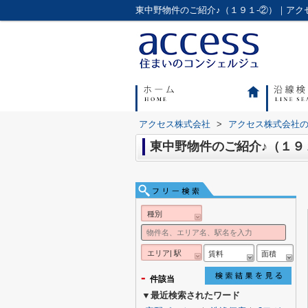
東中野物件のご紹介♪（１９１-②）｜ア
アクセス株式会社
>
アクセス株式会社
東中野物件のご紹介♪（１９
種別
エリア| 駅
賃料
面積
-
件該当
▼最近検索されたワード