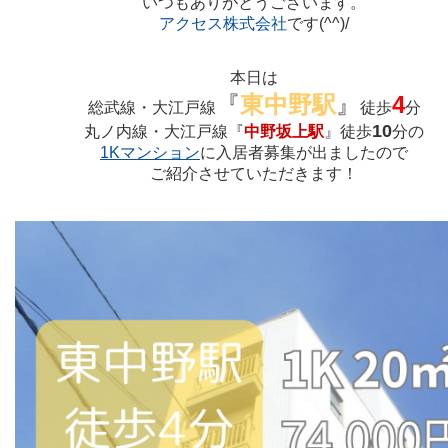
いつもありがとうございます。
アクセス株式会社
です(^^)/
本日は
『
東中野駅
』
4
総武線・大江戸線
徒歩
分
10
丸ノ内線・大江戸線『
中野坂上駅
』徒歩
分の
1Kマンション
に入居者募集が出ましたので
ご紹介させていただきます！