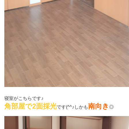
寝室がこちらです♪
角部屋で2面採光
南向き
です(^^♪
しかも
◎