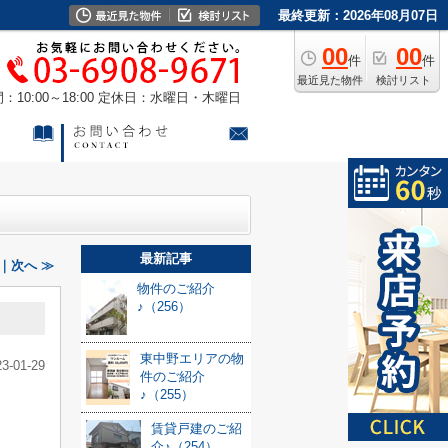
最終更新：2026年08月07日
00
00
件
件
最近見た物件
検討リスト
10:00～18:00
定休日：水曜日・木曜日
最新記事
｜次へ ≫
物件のご紹介
♪（256）
東中野エリアの物
23-01-29
件のご紹介
♪（255）
賃貸戸建のご紹
介♪（254）