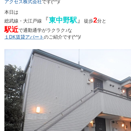
アクセス株式会社
です(^^)/
本日は
『
東中野駅
』
2
総武線・大江戸線
徒歩
分と
駅近
で通勤通学がラクラク♪な
１DK賃貸アパート
のご紹介です(^^)/