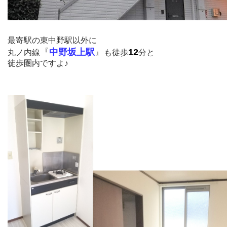
最寄駅の東中野駅以外に
『
中野坂上駅
』
12
丸ノ内線
も徒歩
分と
徒歩圏内ですよ♪