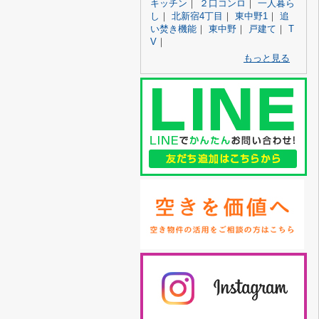
キッチン
｜
２口コンロ
｜
一人暮ら
し
｜
北新宿4丁目
｜
東中野1
｜
追
い焚き機能
｜
東中野
｜
戸建て
｜
T
V
｜
もっと見る