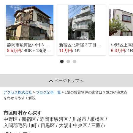
静岡市駿河区中田３丁目の一戸建て
新宿区北新宿３丁目のマンション
9.5万円
/ 4DK＋1S(納戸)
11万円
/ 1K
6.3万円
/ 1R
ページトップへ
アクセス株式会社
>
ブログ記事一覧
>
1階の賃貸物件の家賃は？魅力や注意点
をわかりやすく解説
市区町村から探す
中野区
/
新宿区
/
静岡市駿河区
/
川越市
/
板橋区
/
入間郡毛呂山町
/
目黒区
/
大阪市中央区
/
三鷹市