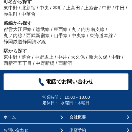
町名から探す
東中野
/
北新宿
/
中央
/
本町
/
上高田
/
上落合
/
中野
/
中田
/
弥生町
/
中落合
路線から探す
都営大江戸線
/
総武線
/
東西線
/
丸ノ内方南支線
/
丸ノ内線
/
西武新宿線
/
山手線
/
中央線
/
東海道本線
/
静岡鉄道静岡清水線
駅から探す
東中野
/
落合
/
中野坂上
/
中井
/
大久保
/
新大久保
/
中野
/
西新宿五丁目
/
中野新橋
/
西新宿
電話でお問い合わせ
営業時間：
10:00～18:00
定休日：
水曜日・木曜日
ホーム
会社概要
お問い合わせ
来店予約