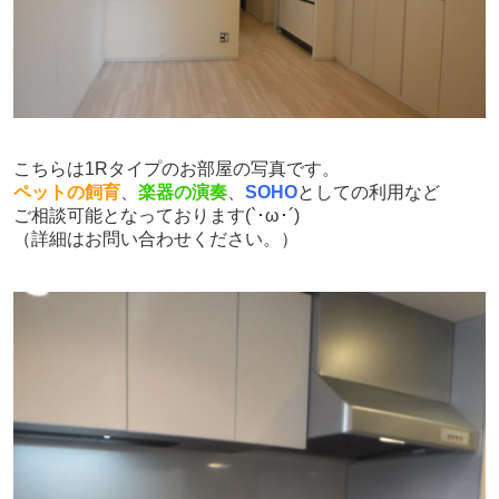
こちらは1Rタイプのお部屋の写真です。
ペットの飼育
、
楽器の演奏
、
SOHO
としての利用など
ご相談可能となっております(`･ω･´)
（詳細はお問い合わせください。）