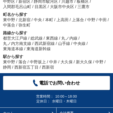
中野区
/
新宿区
/
静岡市駿河区
/
川越市
/
板橋区
/
入間郡毛呂山町
/
目黒区
/
大阪市中央区
/
三鷹市
町名から探す
東中野
/
北新宿
/
中央
/
本町
/
上高田
/
上落合
/
中野
/
中田
/
中落合
/
弥生町
路線から探す
都営大江戸線
/
総武線
/
東西線
/
丸ノ内線
/
丸ノ内方南支線
/
西武新宿線
/
山手線
/
中央線
/
東海道本線
/
東海道新幹線
駅から探す
東中野
/
落合
/
中野坂上
/
中井
/
大久保
/
新大久保
/
中野
/
静岡
/
西新宿五丁目
/
西新宿
電話でお問い合わせ
営業時間：
10:00～18:00
定休日：
水曜日・木曜日