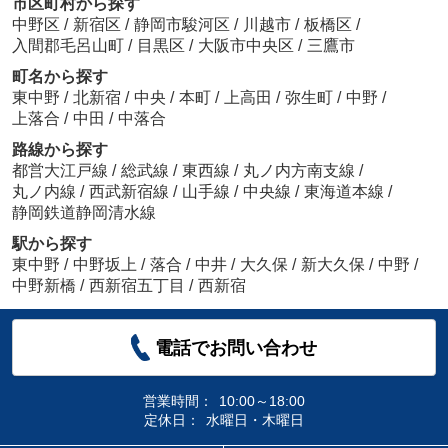
市区町村から探す
中野区
/
新宿区
/
静岡市駿河区
/
川越市
/
板橋区
/
入間郡毛呂山町
/
目黒区
/
大阪市中央区
/
三鷹市
町名から探す
東中野
/
北新宿
/
中央
/
本町
/
上高田
/
弥生町
/
中野
/
上落合
/
中田
/
中落合
路線から探す
都営大江戸線
/
総武線
/
東西線
/
丸ノ内方南支線
/
丸ノ内線
/
西武新宿線
/
山手線
/
中央線
/
東海道本線
/
静岡鉄道静岡清水線
駅から探す
東中野
/
中野坂上
/
落合
/
中井
/
大久保
/
新大久保
/
中野
/
中野新橋
/
西新宿五丁目
/
西新宿
電話でお問い合わせ
営業時間：
10:00～18:00
定休日：
水曜日・木曜日