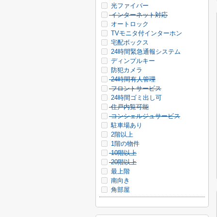
光ファイバー
インターネット対応
オートロック
TVモニタ付インターホン
宅配ボックス
24時間緊急通報システム
ディンプルキー
防犯カメラ
24時間有人管理
フロントサービス
24時間ゴミ出し可
住戸内覧可能
コンシェルジュサービス
駐車場あり
2階以上
1階の物件
10階以上
20階以上
最上階
南向き
角部屋