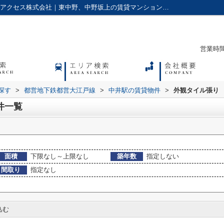
外観タイル張り,の中井駅の賃貸物件一覧｜アクセス株式会社｜東中野、中野坂上の賃貸マンションやアパートに強い不動産会社
営業時間：
探す
>
都営地下鉄都営大江戸線
>
中井駅の賃貸物件
>
外観タイル張り
件一覧
面積
下限なし～上限なし
築年数
指定しない
間取り
指定なし
込む