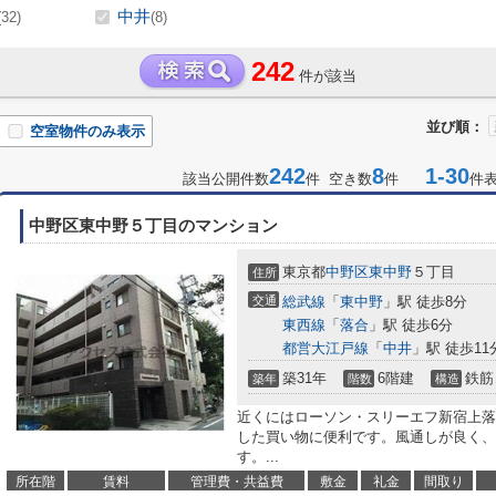
中井
(32)
(8)
242
件が該当
並び順：
空室物件のみ表示
242
8
1-30
該当公開件数
件 空き数
件
件
中野区東中野５丁目のマンション
東京都
中野区
東中野
５丁目
住所
交通
総武線
「
東中野
」駅 徒歩8分
東西線
「
落合
」駅 徒歩6分
都営大江戸線
「
中井
」駅 徒歩11
築31年
6階建
鉄筋
築年
階数
構造
近くにはローソン・スリーエフ新宿上落合
した買い物に便利です。風通しが良く、
す。...
所在階
賃料
管理費・共益費
敷金
礼金
間取り