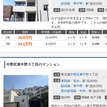
総武線
「
東中野
」駅 徒歩19分
築1年未満
3階建
築年
階数
構造
みずほ銀行中井支店まで266mです。3
す。令和8年築の物件です。こちらの物
非お気...
所在階
賃料
管理費・共益費
敷金
礼金
間取り
26.8
万円
1階
10,000円
1ヶ月
1ヶ月
2LDK
7
19.1
万円
3階
6,000円
1ヶ月
1ヶ月
1LDK
4
中野区東中野５丁目のマンション
東京都
中野区
東中野
５丁目
住所
交通
東西線
「
落合
」駅 徒歩8分
総武線
「
東中野
」駅 徒歩10分
西武新宿線
「
中井
」駅 徒歩13分
築14年
9階建 地下1階
築年
階数
物件から324mの場所には東中野郵便