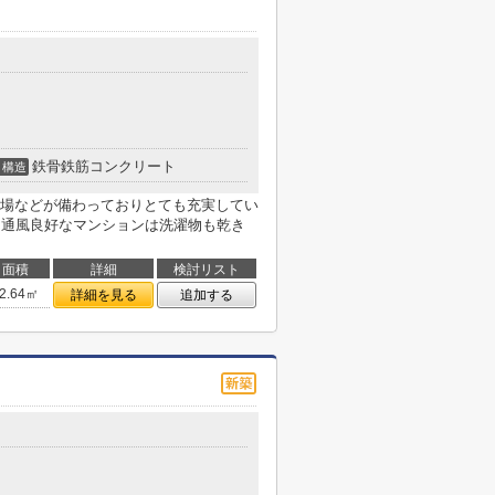
鉄骨鉄筋コンクリート
構造
場などが備わっておりとても充実してい
。通風良好なマンションは洗濯物も乾き
面積
詳細
検討リスト
2.64㎡
詳細を見る
追加する