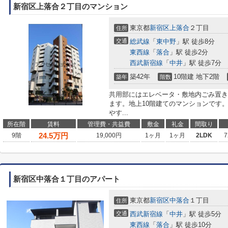
新宿区上落合２丁目のマンション
東京都
新宿区
上落合
２丁目
住所
交通
総武線
「
東中野
」駅 徒歩8分
東西線
「
落合
」駅 徒歩2分
西武新宿線
「
中井
」駅 徒歩7分
築42年
10階建 地下2階
築年
階数
共用部にはエレベータ・敷地内ごみ置き
ます。地上10階建てのマンションです
やす...
所在階
賃料
管理費・共益費
敷金
礼金
間取り
24.5
万円
9階
19,000円
1ヶ月
1ヶ月
2LDK
7
新宿区中落合１丁目のアパート
東京都
新宿区
中落合
１丁目
住所
交通
西武新宿線
「
中井
」駅 徒歩5分
東西線
「
落合
」駅 徒歩10分