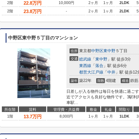
22.8
万円
2階
10,000円
2ヶ月
1ヶ月
2LDK
5
23.8
万円
2階
-
2ヶ月
1ヶ月
2LDK
5
中野区東中野５丁目のマンション
東京都
中野区
東中野
５丁目
住所
交通
総武線
「
東中野
」駅 徒歩3分
東西線
「
落合
」駅 徒歩6分
都営大江戸線
「
中井
」駅 徒歩12
築22年
4階建
鉄筋
築年
階数
構造
日差しが入る物件は毎日を快適に過ごす
近でアクセスも良好な物件です。3駅利
車駅...
所在階
賃料
管理費・共益費
敷金
礼金
間取り
13.7
万円
1階
8,000円
1ヶ月
1ヶ月
1LDK
3