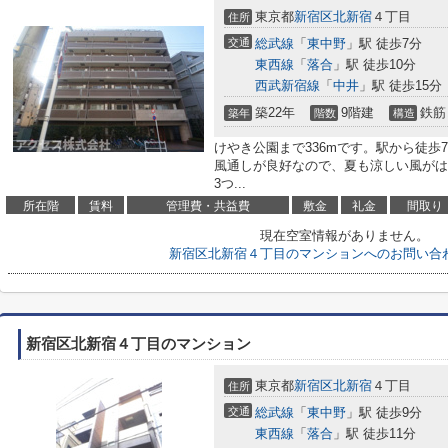
東京都
新宿区
北新宿
４丁目
住所
交通
総武線
「
東中野
」駅 徒歩7分
東西線
「
落合
」駅 徒歩10分
西武新宿線
「
中井
」駅 徒歩15分
築22年
9階建
鉄筋
築年
階数
構造
けやき公園まで336mです。駅から徒歩
風通しが良好なので、夏も涼しい風がは
3つ...
所在階
賃料
管理費・共益費
敷金
礼金
間取り
現在空室情報がありません。
新宿区北新宿４丁目のマンションへのお問い合
新宿区北新宿４丁目のマンション
東京都
新宿区
北新宿
４丁目
住所
交通
総武線
「
東中野
」駅 徒歩9分
東西線
「
落合
」駅 徒歩11分