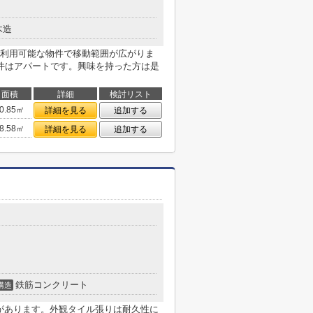
木造
駅利用可能な物件で移動範囲が広がりま
件はアパートです。興味を持った方は是
面積
詳細
検討リスト
0.85㎡
詳細を見る
追加する
8.58㎡
詳細を見る
追加する
鉄筋コンクリート
構造
局があります。外観タイル張りは耐久性に