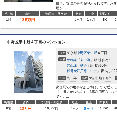
優れ、管理の手間も抑えられます。入居
場が...
所在階
賃料
管理費・共益費
敷金
礼金
間取り
13.5
万円
1階
-
1ヶ月
1ヶ月
1K
2
中野区東中野４丁目のマンション
東京都
中野区
東中野
４丁目
住所
交通
総武線
「
東中野
」駅 徒歩2分
東西線
「
落合
」駅 徒歩6分
都営大江戸線
「
中井
」駅 徒歩12
築16年
9階建 地下1階
築年
階数
郵便局での用事がある際は、すぐ近くに東
ズに済ませられます。3駅利用可なので
です。...
所在階
賃料
管理費・共益費
敷金
礼金
間取り
22
万円
0ヶ月
8階
10,000円
1ヶ月
1LDK
4