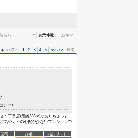
表示件数：
表示
<<前へ
1
2
3
4
5
次へ>>
最初
分
コンクリート
１丁目店(距離385m)がありちょっと
湿気やカビの心配が少ないマンションで
面積
詳細
検討リスト