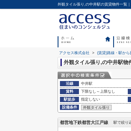
アクセス株式会社
>
(賃貸)路線・駅から
外観タイル張り,の中井駅物
沿線
中井駅
賃料
下限なし～上限なし
駅徒歩
指定しない
設備条件
外観タイル張り
都営地下鉄都営大江戸線
駅で絞り