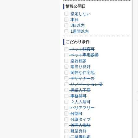
情報公開日
指定しない
本日
3日以内
1週間以内
こだわり条件
ペット飼育可
ペット専用設備
楽器相談
陽当り良好
閑静な住宅地
デザイナーズ
リノベーション済
保証人不要
事務所可
２人入居可
バリアフリー
分割可
分譲タイプ
管理人常駐
眺望良好
二世帯住宅