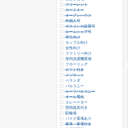
フリーレント
カードキー
オープンハウス
外国人可
ガスコンロ設置可
ルームシェア可
学生向け
カップル向け
女性向け
ファミリー向け
室内洗濯機置場
フローリング
ロフト付き
メゾネット
ベランダ
バルコニー
ルーフバルコニー
オール電化
エレベーター
照明器具付き
駐輪場
バイク置場あり
家具・家電付き