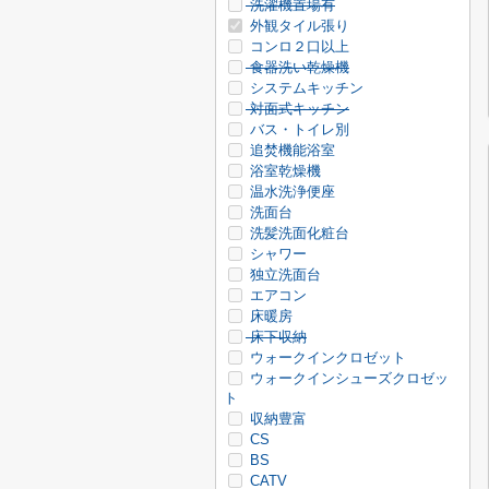
洗濯機置場有
外観タイル張り
コンロ２口以上
食器洗い乾燥機
システムキッチン
対面式キッチン
バス・トイレ別
追焚機能浴室
浴室乾燥機
温水洗浄便座
洗面台
洗髪洗面化粧台
シャワー
独立洗面台
エアコン
床暖房
床下収納
ウォークインクロゼット
ウォークインシューズクロゼッ
ト
収納豊富
CS
BS
CATV