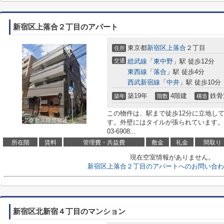
新宿区上落合２丁目のアパート
東京都
新宿区
上落合
２丁目
住所
交通
総武線
「
東中野
」駅 徒歩12分
東西線
「
落合
」駅 徒歩4分
西武新宿線
「
中井
」駅 徒歩10分
築19年
4階建
鉄骨
築年
階数
構造
この物件は、駅まで徒歩12分に立地し
す。外壁にはタイルが張られています。
03-6908...
所在階
賃料
管理費・共益費
敷金
礼金
間取り
現在空室情報がありません。
新宿区上落合２丁目のアパートへのお問い合わ
新宿区北新宿４丁目のマンション