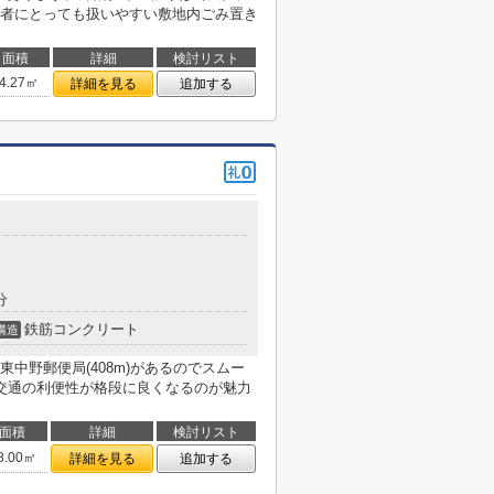
者にとっても扱いやすい敷地内ごみ置き
面積
詳細
検討リスト
4.27㎡
詳細を見る
追加する
分
鉄筋コンクリート
構造
中野郵便局(408m)があるのでスムー
交通の利便性が格段に良くなるのが魅力
面積
詳細
検討リスト
8.00㎡
詳細を見る
追加する