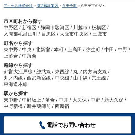
アクセス株式会社
>
周辺施設案内
>
八王子市
>
八王子市のジム
市区町村から探す
中野区
/
新宿区
/
静岡市駿河区
/
川越市
/
板橋区
/
入間郡毛呂山町
/
目黒区
/
大阪市中央区
/
三鷹市
町名から探す
東中野
/
中央
/
北新宿
/
本町
/
上高田
/
弥生町
/
中田
/
中野
/
上落合
/
中落合
路線から探す
都営大江戸線
/
総武線
/
東西線
/
丸ノ内方南支線
/
丸ノ内線
/
西武新宿線
/
中央線
/
山手線
/
京王線
/
東海道本線
駅から探す
東中野
/
中野坂上
/
落合
/
中井
/
大久保
/
中野
/
新大久保
/
中野新橋
/
新井薬師前
/
西新宿
電話でお問い合わせ