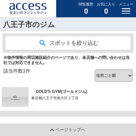
閲覧履歴
お気に入り
メニュー
0
0
八王子市のジム
スポットを絞り込む
※物件情報の周辺施設紹介のページであり、各店舗への問い合わせは当
社では対応できません。
該当件数
1
件
GOLD'S GYM(ゴールドジム)
東京都八王子市南大沢２丁目
-
ページトップへ