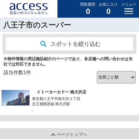
閲覧履歴
お気に入り
メニュー
0
0
八王子市のスーパー
スポットを絞り込む
※物件情報の周辺施設紹介のページであり、各店舗への問い合わせは当
社では対応できません。
該当件数
1
件
イトーヨーカドー 南大沢店
東京都八王子市南大沢２丁目
京王相模原線 南大沢駅
-
ページトップへ