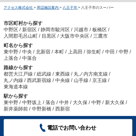
アクセス株式会社
>
周辺施設案内
>
八王子市
>
八王子市のスーパー
市区町村から探す
中野区
/
新宿区
/
静岡市駿河区
/
川越市
/
板橋区
/
入間郡毛呂山町
/
目黒区
/
大阪市中央区
/
三鷹市
町名から探す
東中野
/
中央
/
北新宿
/
本町
/
上高田
/
弥生町
/
中田
/
中野
/
上落合
/
中落合
路線から探す
都営大江戸線
/
総武線
/
東西線
/
丸ノ内方南支線
/
丸ノ内線
/
西武新宿線
/
中央線
/
山手線
/
京王線
/
東海道本線
駅から探す
東中野
/
中野坂上
/
落合
/
中井
/
大久保
/
中野
/
新大久保
/
新井薬師前
/
中野新橋
/
西新宿
電話でお問い合わせ