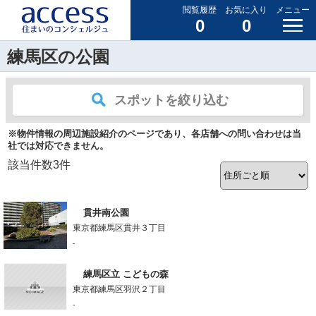
閲覧履歴
お気に入り
メニュー
0
0
練馬区の公園
スポットを絞り込む
※物件情報の周辺施設紹介のページであり、各店舗への問い合わせは当
社では対応できません。
該当件数
3
件
貫井南公園
東京都練馬区貫井３丁目
-
練馬区立 こどもの森
東京都練馬区羽沢２丁目
-