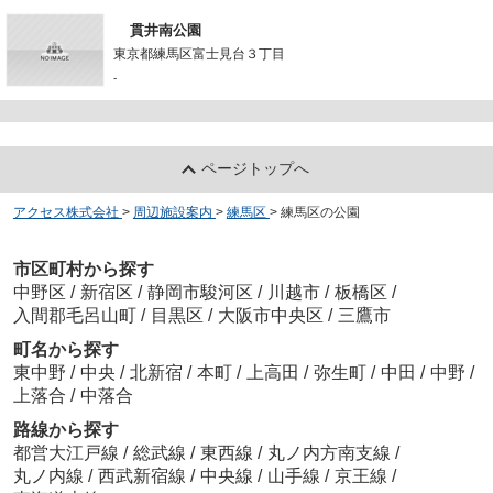
貫井南公園
東京都練馬区富士見台３丁目
-
ページトップへ
アクセス株式会社
>
周辺施設案内
>
練馬区
>
練馬区の公園
市区町村から探す
中野区
/
新宿区
/
静岡市駿河区
/
川越市
/
板橋区
/
入間郡毛呂山町
/
目黒区
/
大阪市中央区
/
三鷹市
町名から探す
東中野
/
中央
/
北新宿
/
本町
/
上高田
/
弥生町
/
中田
/
中野
/
上落合
/
中落合
路線から探す
都営大江戸線
/
総武線
/
東西線
/
丸ノ内方南支線
/
丸ノ内線
/
西武新宿線
/
中央線
/
山手線
/
京王線
/