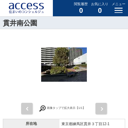
閲覧履歴
お気に入り
メニュー
0
0
貫井南公園
前
次
画像タップで拡大表示【
1
/1】
所在地
東京都練馬区貫井３丁目12-1