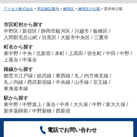
アクセス株式会社
>
周辺施設案内
>
練馬区
>
練馬区の公園
>
貫井南公園
市区町村から探す
中野区
/
新宿区
/
静岡市駿河区
/
川越市
/
板橋区
/
入間郡毛呂山町
/
目黒区
/
大阪市中央区
/
三鷹市
町名から探す
東中野
/
中央
/
北新宿
/
本町
/
上高田
/
弥生町
/
中田
/
中野
/
上落合
/
中落合
路線から探す
都営大江戸線
/
総武線
/
東西線
/
丸ノ内方南支線
/
丸ノ内線
/
西武新宿線
/
中央線
/
山手線
/
京王線
/
東海道本線
駅から探す
東中野
/
中野坂上
/
落合
/
中井
/
大久保
/
中野
/
新大久保
/
新井薬師前
/
中野新橋
/
西新宿
電話でお問い合わせ