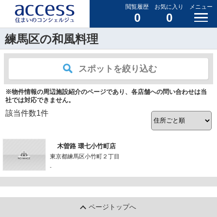
閲覧履歴
お気に入り
メニュー
0
0
練馬区の和風料理
スポットを絞り込む
※物件情報の周辺施設紹介のページであり、各店舗への問い合わせは当
社では対応できません。
該当件数
1
件
木曽路 環七小竹町店
東京都練馬区小竹町２丁目
-
ページトップへ