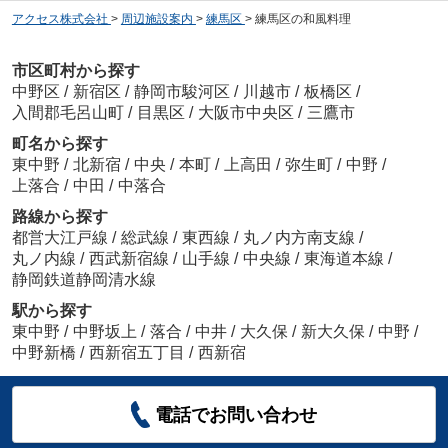
アクセス株式会社
>
周辺施設案内
>
練馬区
>
練馬区の和風料理
市区町村から探す
中野区
/
新宿区
/
静岡市駿河区
/
川越市
/
板橋区
/
入間郡毛呂山町
/
目黒区
/
大阪市中央区
/
三鷹市
町名から探す
東中野
/
北新宿
/
中央
/
本町
/
上高田
/
弥生町
/
中野
/
上落合
/
中田
/
中落合
路線から探す
都営大江戸線
/
総武線
/
東西線
/
丸ノ内方南支線
/
丸ノ内線
/
西武新宿線
/
山手線
/
中央線
/
東海道本線
/
静岡鉄道静岡清水線
駅から探す
東中野
/
中野坂上
/
落合
/
中井
/
大久保
/
新大久保
/
中野
/
中野新橋
/
西新宿五丁目
/
西新宿
電話でお問い合わせ