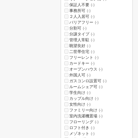
保証人不要
(-)
事務所可
(-)
２人入居可
(-)
バリアフリー
(-)
分割可
(-)
分譲タイプ
(-)
管理人常駐
(-)
眺望良好
(-)
二世帯住宅
(-)
フリーレント
(-)
カードキー
(-)
オープンハウス
(-)
外国人可
(-)
ガスコンロ設置可
(-)
ルームシェア可
(-)
学生向け
(-)
カップル向け
(-)
女性向け
(-)
ファミリー向け
(-)
室内洗濯機置場
(-)
フローリング
(-)
ロフト付き
(-)
メゾネット
(-)