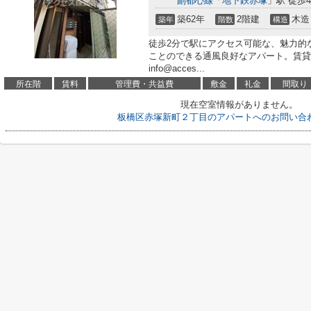
副都心線
「
地下鉄赤塚
」駅 徒歩
築62年
2階建
木造
築年
階数
構造
徒歩2分で駅にアクセス可能な、魅力的
ことのできる通風良好なアパート。賃貸
info@acces...
所在階
賃料
管理費・共益費
敷金
礼金
間取り
現在空室情報がありません。
板橋区赤塚新町２丁目のアパートへのお問い合