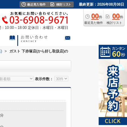
最終更新：2026年08月08日
00
00
件
件
最近見た物件
検討リスト
10:00～18:00
定休日：水曜日・木曜日
)
>
ガスト 下赤塚店(から好し取扱店)の
表示件数：
2分