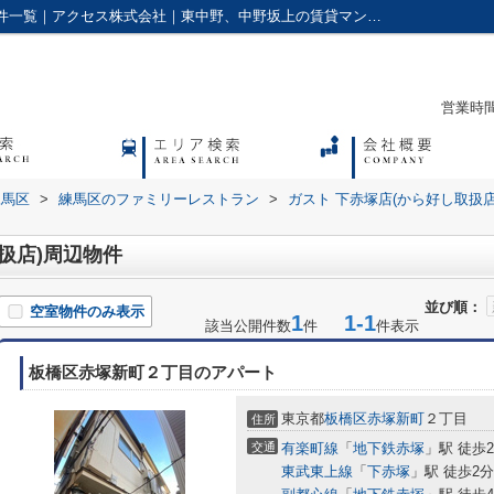
ガスト 下赤塚店(から好し取扱店)周辺の物件一覧｜アクセス株式会社｜東中野、中野坂上の賃貸マンションやアパートに強い不動産会社
営業時間：
練馬区
>
練馬区のファミリーレストラン
>
ガスト 下赤塚店(から好し取扱店
扱店)周辺物件
並び順：
空室物件のみ表示
1
1-1
該当公開件数
件
件表示
板橋区赤塚新町２丁目のアパート
東京都
板橋区
赤塚新町
２丁目
住所
交通
有楽町線
「
地下鉄赤塚
」駅 徒歩
東武東上線
「
下赤塚
」駅 徒歩2分