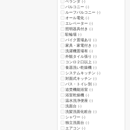
ベランダ
(-)
バルコニー
(-)
ルーフバルコニー
(-)
オール電化
(-)
エレベーター
(-)
照明器具付き
(-)
駐輪場
(-)
バイク置場あり
(-)
家具・家電付き
(-)
洗濯機置場有
(-)
外観タイル張り
(-)
コンロ２口以上
(-)
食器洗い乾燥機
(-)
システムキッチン
(-)
対面式キッチン
(-)
バス・トイレ別
(-)
追焚機能浴室
(-)
浴室乾燥機
(-)
温水洗浄便座
(-)
洗面台
(-)
洗髪洗面化粧台
(-)
シャワー
(-)
独立洗面台
(-)
エアコン
(-)