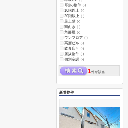
1階の物件
(-)
10階以上
(-)
20階以上
(-)
最上階
(-)
南向き
(-)
角部屋
(-)
ワンフロア
(-)
高層ビル
(-)
飲食店可
(-)
居抜物件
(-)
個別空調
(-)
1
件が該当
新着物件