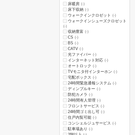
床暖房
(-)
床下収納
(-)
ウォークインクロゼット
(-)
ウォークインシューズクロゼット
(-)
収納豊富
(-)
CS
(-)
BS
(-)
CATV
(-)
光ファイバー
(-)
インターネット対応
(-)
オートロック
(-)
TVモニタ付インターホン
(-)
宅配ボックス
(-)
24時間緊急通報システム
(-)
ディンプルキー
(-)
防犯カメラ
(-)
24時間有人管理
(-)
フロントサービス
(-)
24時間ゴミ出し可
(-)
住戸内覧可能
(-)
コンシェルジュサービス
(-)
駐車場あり
(-)
2階以上
(-)