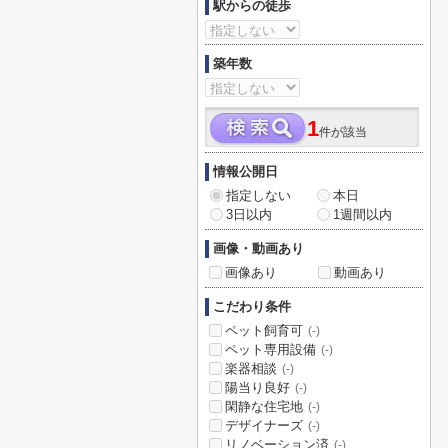
駅からの徒歩
築年数
1
件が該当
情報公開日
指定しない
本日
3日以内
1週間以内
画像・動画あり
画像あり
動画あり
こだわり条件
ペット飼育可
(-)
ペット専用設備
(-)
楽器相談
(-)
陽当り良好
(-)
閑静な住宅地
(-)
デザイナーズ
(-)
リノベーション済
(-)