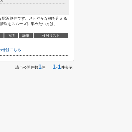
4分
な駅近物件です。さわやかな朝を迎える
情報をスムーズに集めたい方は、
面積
詳細
検討リスト
わせはこちら
1
1-1
該当公開件数
件
件表示