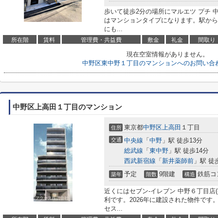
歩いて徒歩2分の場所にマルエツ プチ
はマンションタイプになります。駅から
にも...
所在階
賃料
管理費・共益費
敷金
礼金
間取り
現在空室情報がありません。
中野区東中野１丁目のマンションへのお問い合
中野区上高田１丁目のマンション
東京都
中野区
上高田
１丁目
住所
交通
中央線
「
中野
」駅 徒歩13分
総武線
「
東中野
」駅 徒歩14分
西武新宿線
「
新井薬師前
」駅 徒
予定
9階建
鉄筋コ
築年
階数
構造
近くにはセブン‐イレブン 中野６丁目店
利です。2026年に建設された物件です
セス...