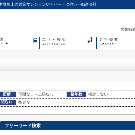
中野坂上の賃貸マンションやアパートに強い不動産会社
営業時間：
面積
下限なし～上限なし
築年数
指定しない
間取り
指定なし
フリーワード検索