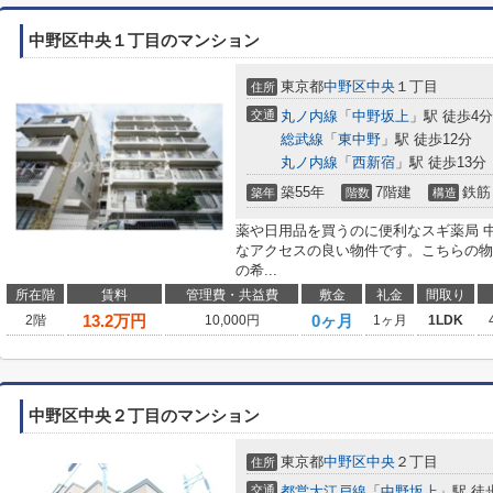
中野区中央１丁目のマンション
東京都
中野区
中央
１丁目
住所
交通
丸ノ内線
「
中野坂上
」駅 徒歩4分
総武線
「
東中野
」駅 徒歩12分
丸ノ内線
「
西新宿
」駅 徒歩13分
築55年
7階建
鉄筋
築年
階数
構造
薬や日用品を買うのに便利なスギ薬局 中
なアクセスの良い物件です。こちらの物
の希...
所在階
賃料
管理費・共益費
敷金
礼金
間取り
13.2
万円
0ヶ月
2階
10,000円
1ヶ月
1LDK
中野区中央２丁目のマンション
東京都
中野区
中央
２丁目
住所
交通
都営大江戸線
「
中野坂上
」駅 徒