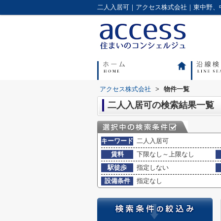
二人入居可｜アクセス株式会社｜東中野、
アクセス株式会社
>
物件一覧
二人入居可の検索結果一覧
キーワード
二人入居可
賃料
下限なし～上限なし
駅徒歩
指定しない
設備条件
指定なし