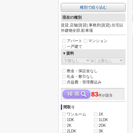
種別で絞り込む
現在の種別
賃貸,店舗(賃貸),事務所(賃貸),住宅以
外建物全部,駐車場
アパート
マンション
一戸建て
▼賃料
～
敷金・保証金なし
礼金・敷引なし
共益費・管理費込み
83
件が該当
間取り
ワンルーム
1K
1DK
1LDK
2K
2DK
2LDK
3K