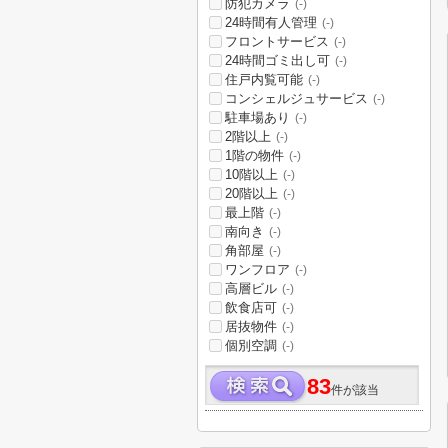
防犯カメラ
(-)
24時間有人管理
(-)
フロントサービス
(-)
24時間ゴミ出し可
(-)
住戸内覧可能
(-)
コンシェルジュサービス
(-)
駐車場あり
(-)
2階以上
(-)
1階の物件
(-)
10階以上
(-)
20階以上
(-)
最上階
(-)
南向き
(-)
角部屋
(-)
ワンフロア
(-)
高層ビル
(-)
飲食店可
(-)
居抜物件
(-)
個別空調
(-)
83
件が該当