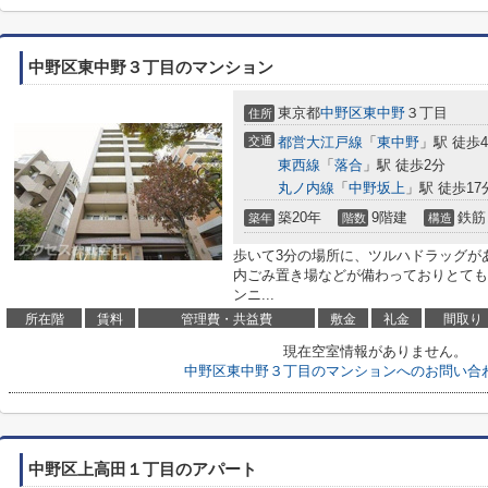
中野区東中野３丁目のマンション
東京都
中野区
東中野
３丁目
住所
交通
都営大江戸線
「
東中野
」駅 徒歩
東西線
「
落合
」駅 徒歩2分
丸ノ内線
「
中野坂上
」駅 徒歩17
築20年
9階建
鉄筋
築年
階数
構造
歩いて3分の場所に、ツルハドラッグが
内ごみ置き場などが備わっておりとても
ンニ...
所在階
賃料
管理費・共益費
敷金
礼金
間取り
現在空室情報がありません。
中野区東中野３丁目のマンションへのお問い合
中野区上高田１丁目のアパート