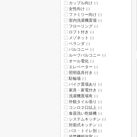
カップル向け
(-)
女性向け
(-)
ファミリー向け
(-)
室内洗濯機置場
(-)
フローリング
(-)
ロフト付き
(-)
メゾネット
(-)
ベランダ
(-)
バルコニー
(-)
ルーフバルコニー
(-)
オール電化
(-)
エレベーター
(-)
照明器具付き
(-)
駐輪場
(-)
バイク置場あり
(-)
家具・家電付き
(-)
洗濯機置場有
(-)
外観タイル張り
(-)
コンロ２口以上
(-)
食器洗い乾燥機
(-)
システムキッチン
(-)
対面式キッチン
(-)
バス・トイレ別
(-)
追焚機能浴室
(-)