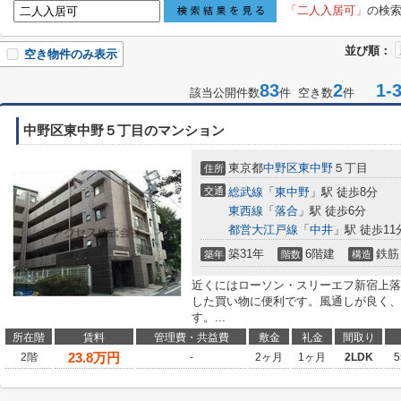
「二人入居可」
の検
並び順：
空き物件のみ表示
83
2
1-3
該当公開件数
件 空き数
件
中野区東中野５丁目のマンション
東京都
中野区
東中野
５丁目
住所
交通
総武線
「
東中野
」駅 徒歩8分
東西線
「
落合
」駅 徒歩6分
都営大江戸線
「
中井
」駅 徒歩11
築31年
6階建
鉄筋
築年
階数
構造
近くにはローソン・スリーエフ新宿上落合
した買い物に便利です。風通しが良く、
す。...
所在階
賃料
管理費・共益費
敷金
礼金
間取り
23.8
万円
2階
-
2ヶ月
1ヶ月
2LDK
5