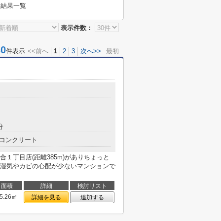
索結果一覧
表示件数：
0
件表示
<<前へ
1
2
3
次へ>>
最初
分
コンクリート
１丁目店(距離385m)がありちょっと
湿気やカビの心配が少ないマンションで
面積
詳細
検討リスト
5.26㎡
詳細を見る
追加する