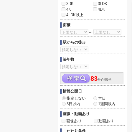
3DK
3LDK
4K
4DK
4LDK以上
面積
～
駅からの徒歩
築年数
83
件が該当
情報公開日
指定しない
本日
3日以内
1週間以内
画像・動画あり
画像あり
動画あり
こだわり条件