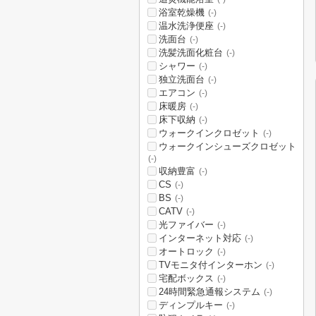
浴室乾燥機
(-)
温水洗浄便座
(-)
洗面台
(-)
洗髪洗面化粧台
(-)
シャワー
(-)
独立洗面台
(-)
エアコン
(-)
床暖房
(-)
床下収納
(-)
ウォークインクロゼット
(-)
ウォークインシューズクロゼット
(-)
収納豊富
(-)
CS
(-)
BS
(-)
CATV
(-)
光ファイバー
(-)
インターネット対応
(-)
オートロック
(-)
TVモニタ付インターホン
(-)
宅配ボックス
(-)
24時間緊急通報システム
(-)
ディンプルキー
(-)