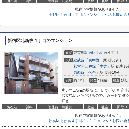
所在階
賃料
管理費・共益費
敷金
礼金
間取り
現在空室情報がありません。
中野区上高田１丁目のマンションへのお問い合
新宿区北新宿４丁目のマンション
東京都
新宿区
北新宿
４丁目
住所
交通
総武線
「
東中野
」駅 徒歩9分
都営大江戸線
「
中井
」駅 徒歩15
東西線
「
落合
」駅 徒歩10分
築31年
5階建
鉄筋
築年
階数
構造
歩いて175mの場所に、いなげや 新宿
お支払いいただけるので、カードで決済
置き...
所在階
賃料
管理費・共益費
敷金
礼金
間取り
現在空室情報がありません。
新宿区北新宿４丁目のマンションへのお問い合