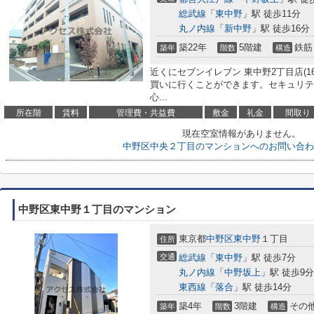
総武線
「
東中野
」駅 徒歩11分
丸ノ内線
「
新中野
」駅 徒歩16分
築22年
5階建
鉄筋
築年
階数
構造
近くにセブンイレブン 東中野2丁目店(1
買いに行くことができます。セキュリテ
心...
所在階
賃料
管理費・共益費
敷金
礼金
間取り
現在空室情報がありません。
中野区中央２丁目のマンションへのお問い合わ
中野区東中野１丁目のマンション
東京都
中野区
東中野
１丁目
住所
交通
総武線
「
東中野
」駅 徒歩7分
丸ノ内線
「
中野坂上
」駅 徒歩9分
東西線
「
落合
」駅 徒歩14分
築4年
3階建
その
築年
階数
構造