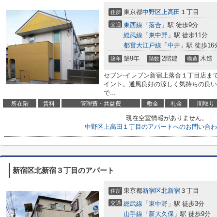
東京都
中野区
上高田
１丁目
住所
交通
東西線
「
落合
」駅 徒歩9分
総武線
「
東中野
」駅 徒歩11分
都営大江戸線
「
中井
」駅 徒歩16
築9年
2階建
木造
築年
階数
構造
セブン-イレブン新宿上落合１丁目店ま
イント。通風良好の涼しく気持ちの良い
で...
所在階
賃料
管理費・共益費
敷金
礼金
間取り
現在空室情報がありません。
中野区上高田１丁目のアパートへのお問い合わ
新宿区北新宿３丁目のアパート
東京都
新宿区
北新宿
３丁目
住所
交通
総武線
「
東中野
」駅 徒歩3分
山手線
「
新大久保
」駅 徒歩9分