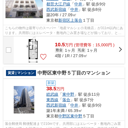
都営大江戸線
「
中井
」駅 徒歩9分
西武新宿線
「
中井
」駅 徒歩8分
築20年 / 27.09㎡
東京都
新宿区
上落合
１丁目
こちらの物件は最寄りのスーパー「地産マルシェ小滝橋店」が311m以内にあ
ります。共用部にはエレベータ・敷地内ごみ置き場などが揃っており、とて
も充実しています。駅まで5分と、駅近...
10.5
万
円
(管理費等：15,000円 )
1ヶ月
1ヶ月
敷金
礼金
4階 / 1R / 27.09㎡
中野区東中野５丁目のマンション
賃貸 | マンション
新築
38.5
万円
総武線
「
東中野
」駅 徒歩11分
東西線
「
落合
」駅 徒歩7分
西武新宿線
「
中井
」駅 徒歩9分
築1年未満 / 65.39㎡
東京都
中野区
東中野
５丁目
落合郵便局 郵便配達まで210mです。共用部にはエレベータ・敷地内ごみ置