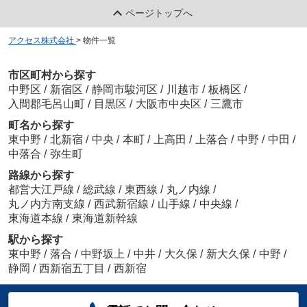
ページトップへ
アクセス株式会社
>
物件一覧
市区町村から探す
中野区
/
新宿区
/
静岡市駿河区
/
川越市
/
板橋区
/
入間郡毛呂山町
/
目黒区
/
大阪市中央区
/
三鷹市
町名から探す
東中野
/
北新宿
/
中央
/
本町
/
上高田
/
上落合
/
中野
/
中田
/
中落合
/
弥生町
路線から探す
都営大江戸線
/
総武線
/
東西線
/
丸ノ内線
/
丸ノ内方南支線
/
西武新宿線
/
山手線
/
中央線
/
東海道本線
/
東海道新幹線
駅から探す
東中野
/
落合
/
中野坂上
/
中井
/
大久保
/
新大久保
/
中野
/
静岡
/
西新宿五丁目
/
西新宿