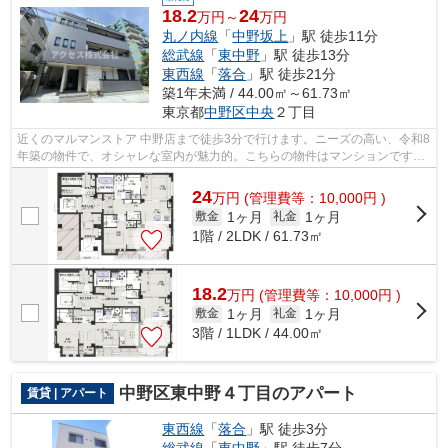
18.2
24
万円～
万円
丸ノ内線
「
中野坂上
」駅 徒歩11分
総武線
「
東中野
」駅 徒歩13分
東西線
「
落合
」駅 徒歩21分
築1年未満 / 44.00㎡～61.73㎡
東京都
中野区
中央
２丁目
近くのマルマンストア 中野店まで徒歩3分で行けます。ニーズの高い、令和8
年築の物件で、オシャレな室内が魅力的。こちらの物件はマンションです。
シンプルながらも風の通り道がしっか...
24
万
円
(管理費等：10,000円 )
1ヶ月
1ヶ月
敷金
礼金
1階 / 2LDK / 61.73㎡
18.2
万
円
(管理費等：10,000円 )
1ヶ月
1ヶ月
敷金
礼金
3階 / 1LDK / 44.00㎡
中野区東中野４丁目のアパート
賃貸 | アパート
東西線
「
落合
」駅 徒歩3分