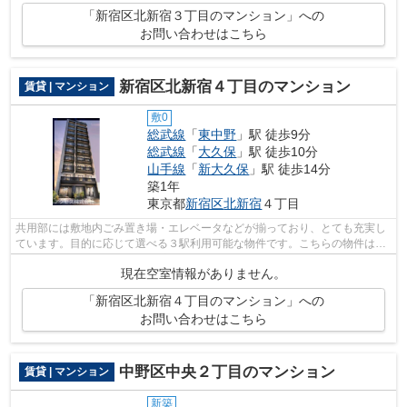
「新宿区北新宿３丁目のマンション」への
お問い合わせはこちら
新宿区北新宿４丁目のマンション
賃貸 | マンション
敷0
総武線
「
東中野
」駅 徒歩9分
総武線
「
大久保
」駅 徒歩10分
山手線
「
新大久保
」駅 徒歩14分
築1年
東京都
新宿区
北新宿
４丁目
共用部には敷地内ごみ置き場・エレベータなどが揃っており、とても充実し
ています。目的に応じて選べる３駅利用可能な物件です。こちらの物件はマ
ンションです。11階建てで快適な物件...
現在空室情報がありません。
「新宿区北新宿４丁目のマンション」への
お問い合わせはこちら
中野区中央２丁目のマンション
賃貸 | マンション
新築