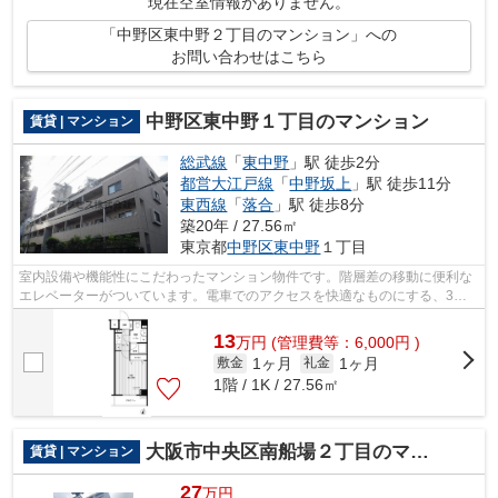
現在空室情報がありません。
「中野区東中野２丁目のマンション」への
お問い合わせはこちら
中野区東中野１丁目のマンション
賃貸 | マンション
総武線
「
東中野
」駅 徒歩2分
都営大江戸線
「
中野坂上
」駅 徒歩11分
東西線
「
落合
」駅 徒歩8分
築20年 / 27.56㎡
東京都
中野区
東中野
１丁目
室内設備や機能性にこだわったマンション物件です。階層差の移動に便利な
エレベーターがついています。電車でのアクセスを快適なものにする、3駅4
路線利用可能な物件です。ごみ捨ての...
13
万
円
(管理費等：6,000円 )
1ヶ月
1ヶ月
敷金
礼金
1階 / 1K / 27.56㎡
大阪市中央区南船場２丁目のマンション
賃貸 | マンション
27
万円