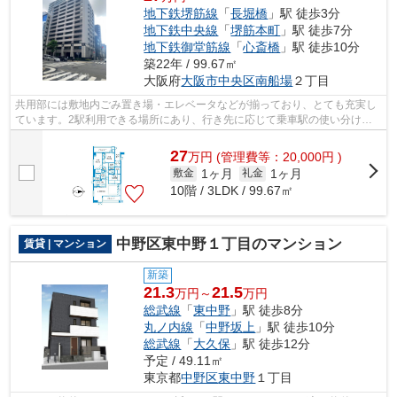
地下鉄堺筋線
「
長堀橋
」駅 徒歩3分
地下鉄中央線
「
堺筋本町
」駅 徒歩7分
地下鉄御堂筋線
「
心斎橋
」駅 徒歩10分
築22年 / 99.67㎡
大阪府
大阪市中央区
南船場
２丁目
共用部には敷地内ごみ置き場・エレベータなどが揃っており、とても充実し
ています。2駅利用できる場所にあり、行き先に応じて乗車駅の使い分けが
できます。通風良好な物件は洗濯物も乾...
27
万
円
(管理費等：20,000円 )
1ヶ月
1ヶ月
敷金
礼金
10階 / 3LDK / 99.67㎡
中野区東中野１丁目のマンション
賃貸 | マンション
新築
21.3
21.5
万円～
万円
総武線
「
東中野
」駅 徒歩8分
丸ノ内線
「
中野坂上
」駅 徒歩10分
総武線
「
大久保
」駅 徒歩12分
予定 / 49.11㎡
東京都
中野区
東中野
１丁目