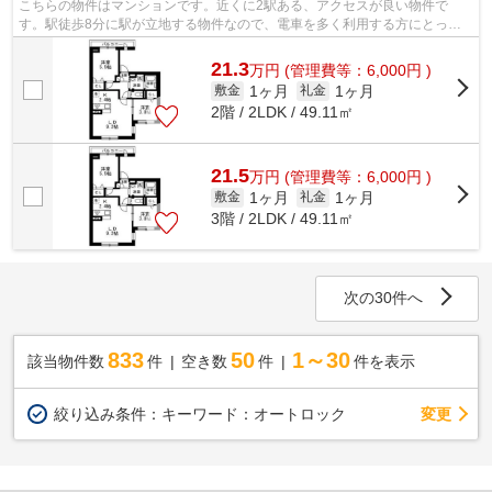
こちらの物件はマンションです。近くに2駅ある、アクセスが良い物件で
す。駅徒歩8分に駅が立地する物件なので、電車を多く利用する方にとって
便利です。総武線東中野周辺の不動産情報...
21.3
万
円
(管理費等：6,000円 )
1ヶ月
1ヶ月
敷金
礼金
2階 / 2LDK / 49.11㎡
21.5
万
円
(管理費等：6,000円 )
1ヶ月
1ヶ月
敷金
礼金
3階 / 2LDK / 49.11㎡
次の30件へ
833
50
1～30
該当物件数
件
空き数
件
件を表示
変更
絞り込み条件：
キーワード：オートロック