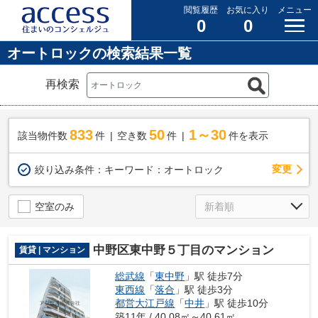
閲覧履歴
お気に入り
メニュー
0
0
オートロックの検索結果一覧
再検索
833
50
1～30
該当物件数
件
空き数
件
件を表示
変更
絞り込み条件：
キーワード：オートロック
空室のみ
中野区東中野５丁目のマンション
賃貸 | マンション
総武線
「
東中野
」駅 徒歩7分
東西線
「
落合
」駅 徒歩3分
都営大江戸線
「
中井
」駅 徒歩10分
築11年 / 40.08㎡～40.61㎡