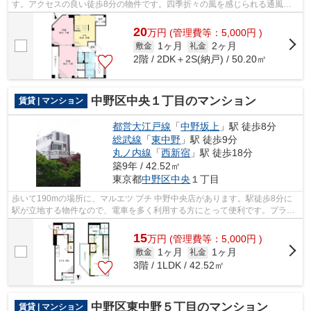
す。アクセスの良い徒歩8分の物件です。四季折々の風を感じられる通風良
好な快適の物件です。敷地内にゴミ置き...
20
万
円
(管理費等：5,000円 )
1ヶ月
2ヶ月
敷金
礼金
2階 / 2DK＋2S(納戸) / 50.20㎡
中野区中央１丁目のマンション
賃貸 | マンション
都営大江戸線
「
中野坂上
」駅 徒歩8分
総武線
「
東中野
」駅 徒歩9分
丸ノ内線
「
西新宿
」駅 徒歩18分
築9年 / 42.52㎡
東京都
中野区
中央
１丁目
歩いて190mの場所に、マルエツ プチ 中野中央店があります。駅徒歩8分に
駅が立地する物件なので、電車を多く利用する方にとって便利です。プライ
バシーをしっかり守れる、安心安全なマ...
15
万
円
(管理費等：5,000円 )
1ヶ月
1ヶ月
敷金
礼金
3階 / 1LDK / 42.52㎡
中野区東中野５丁目のマンション
賃貸 | マンション