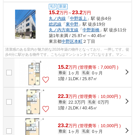
礼0
新築
15.2
23.2
万円～
万円
丸ノ内線
「
中野坂上
」駅 徒歩4分
総武線
「
東中野
」駅 徒歩19分
丸ノ内方南支線
「
中野新橋
」駅 徒歩11分
築1年未満 / 25.87㎡～40.45㎡
東京都
中野区
本町
２丁目
清潔感のある室内が魅力的な2026年築の物件となっており、一押しです。徒
歩4分に駅がある物件です。こちらはマンションタイプになります。マンシ
ョンの周辺に駅が2つあり、よく電車を...
15.2
万
円
(管理費等：7,000円 )
1ヶ月
0ヶ月
敷金
礼金
1階 / 1LDK / 25.87㎡
22.3
万
円
(管理費等：10,000円 )
22.3万円
0万円
敷金
礼金
1階 / 2LDK / 40.45㎡
23.2
万
円
(管理費等：10,000円 )
1ヶ月
0ヶ月
敷金
礼金