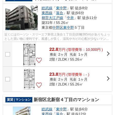
総武線
「
東中野
」駅 徒歩8分
東西線
「
落合
」駅 徒歩6分
都営大江戸線
「
中井
」駅 徒歩11分
築31年 / 55.26㎡
東京都
中野区
東中野
５丁目
近くにはローソン・スリーエフ新宿上落合１丁目店(距離385m)がありちょっ
とした買い物に便利です。風通しが良く、湿気やカビの心配が少ないマンシ
ョンです。設備やレイアウトにもこだ...
22.8
万
円
(管理費等：10,000円 )
2ヶ月
1ヶ月
敷金
礼金
2階 / 2LDK / 55.26㎡
23.8
万
円
(管理費等：- )
2ヶ月
1ヶ月
敷金
礼金
2階 / 2LDK / 55.26㎡
新宿区北新宿４丁目のマンション
賃貸 | マンション
総武線
「
東中野
」駅 徒歩6分
東西線
「
落合
」駅 徒歩12分