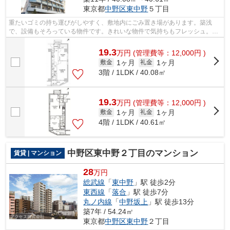
東京都
中野区
東中野
５丁目
重たいゴミの持ち運びがしやすく、敷地内にごみ置き場があります。築浅
で、設備もそろっている物件です。きれいな物件で気持ちもフレッシュ。地
上10階建ての物件をご紹介。駅から徒歩6...
19.3
万
円
(管理費等：12,000円 )
1ヶ月
1ヶ月
敷金
礼金
3階 / 1LDK / 40.08㎡
19.3
万
円
(管理費等：12,000円 )
1ヶ月
1ヶ月
敷金
礼金
4階 / 1LDK / 40.61㎡
中野区東中野２丁目のマンション
賃貸 | マンション
28
万円
総武線
「
東中野
」駅 徒歩2分
東西線
「
落合
」駅 徒歩7分
丸ノ内線
「
中野坂上
」駅 徒歩13分
築7年 / 54.24㎡
東京都
中野区
東中野
２丁目