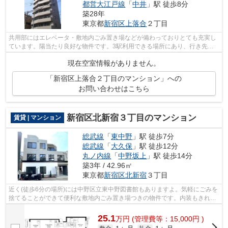
都営大江戸線
「
中井
」駅 徒歩8分
築28年
東京都
新宿区
上落合
２丁目
共用部にはエレベータ・敷地内ごみ置き場などが備わっておりとても充実し
ています。陽当たり良好な物件です。3駅利用できる場所にあり、行き先に
合わせて使い分けができます。初期費用...
現在空室情報がありません。
「新宿区上落合２丁目のマンション」への
お問い合わせはこちら
新宿区北新宿３丁目のマンション
賃貸 | マンション
総武線
「
東中野
」駅 徒歩7分
総武線
「
大久保
」駅 徒歩12分
丸ノ内線
「
中野坂上
」駅 徒歩14分
築3年 / 42.96㎡
東京都
新宿区
北新宿
３丁目
近く(徒歩6分の場所)には中野区立東中野図書館もありますよ。気軽にごみを
捨てることができて便利な敷地内ごみ置き場つきの物件です。内装もきれい
な一押しの築浅物件です。きれい好き...
25.1
万
円
(管理費等：15,000円 )