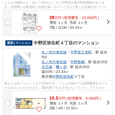
こちらの物件から、歩いて5分のところに中野区立東中野図書館がありま
す。共用部には敷地内ごみ置き場・エレベータなど様々な設備やサービスが
揃っているので便利です。眺めの良いマン...
28
万
円
(管理費等：10,000円 )
1ヶ月
1ヶ月
敷金
礼金
7階 / 2LDK / 54.24㎡
中野区弥生町４丁目のマンション
賃貸 | マンション
丸ノ内方南支線
「
中野富士見町
」駅 徒歩
9分
丸ノ内方南支線
「
中野新橋
」駅 徒歩10分
京王線
「
幡ヶ谷
」駅 徒歩18分
築15年 / 23.33㎡
東京都
中野区
弥生町
４丁目
家から山本クリニックまで235mです。こちらの物件では初期費用をカード
でお支払いいただけます。3駅利用できる立地となっていて、アクセスが良
いです。室内を明るく照らす陽射しが気持...
10.5
万
円
(管理費等：5,000円 )
1ヶ月
1ヶ月
敷金
礼金
3階 / 1R / 23.33㎡