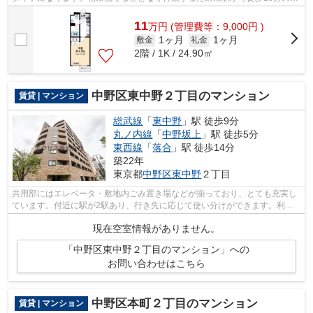
近マンションはいかがでしょうか。初期...
11
万
円
(管理費等：9,000円 )
1ヶ月
1ヶ月
敷金
礼金
2階 / 1K / 24.90㎡
中野区東中野２丁目のマンション
賃貸 | マンション
総武線
「
東中野
」駅 徒歩9分
丸ノ内線
「
中野坂上
」駅 徒歩5分
東西線
「
落合
」駅 徒歩14分
築22年
東京都
中野区
東中野
２丁目
共用部にはエレベータ・敷地内ごみ置き場などが揃っており、とても充実し
ています。付近に駅が2駅あり、行き先に応じて使い分けができます。利便
性の高い徒歩9分の物件です。こちらの...
現在空室情報がありません。
「中野区東中野２丁目のマンション」への
お問い合わせはこちら
中野区本町２丁目のマンション
賃貸 | マンション