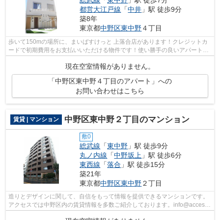
総武線
「
東中野
」駅 徒歩7分
都営大江戸線
「
中井
」駅 徒歩9分
築8年
東京都
中野区
東中野
４丁目
歩いて150mの場所に、まいばすけっと 上落合店があります！クレジットカ
ードで初期費用をお支払いいただける物件です！使い勝手の良いアパートで
イチオシの物件です！ご利用可能な駅が...
現在空室情報がありません。
「中野区東中野４丁目のアパート」への
お問い合わせはこちら
中野区東中野２丁目のマンション
賃貸 | マンション
敷0
総武線
「
東中野
」駅 徒歩9分
丸ノ内線
「
中野坂上
」駅 徒歩6分
東西線
「
落合
」駅 徒歩15分
築21年
東京都
中野区
東中野
２丁目
造りとデザインに関して、自信をもって情報を提供できるマンションです。
アクセスでは中野区内の賃貸情報を多数ご紹介しております。info@access-
japan.tokyoにてご要望やこだわりなど...