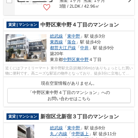
1ヶ月
1ヶ月
敷金
礼金
3階 / 2LDK / 42.96㎡
中野区東中野４丁目のマンション
賃貸 | マンション
総武線
「
東中野
」駅 徒歩3分
東西線
「
落合
」駅 徒歩4分
都営大江戸線
「
中井
」駅 徒歩9分
築20年
東京都
中野区
東中野
４丁目
近くにはファミリーマート 東中野駅北店(距離206m)がありちょっとした買い
物に便利です。高ニーズな駅近の物件となっており、徒歩3分に立地してい
ます。ポイントやマイルが貯まる、嬉...
現在空室情報がありません。
「中野区東中野４丁目のマンション」への
お問い合わせはこちら
新宿区北新宿３丁目のマンション
賃貸 | マンション
総武線
「
東中野
」駅 徒歩8分
丸ノ内線
「
中野坂上
」駅 徒歩11分