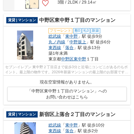
3階 / 2LDK / 29.14㎡
中野区東中野１丁目のマンション
賃貸 | マンション
フリーレント
敷0
礼0
新築
総武線
「
東中野
」駅 徒歩9分
丸ノ内線
「
中野坂上
」駅 徒歩6分
東西線
「
落合
」駅 徒歩13分
築1年未満
東京都
中野区
東中野
１丁目
セブン-イレブン 東中野２丁目店まで徒歩3分と近場にコンビニがあるのもポ
イント。最上階の物件です。2026年新築マンションの最上階のお部屋です。
造りとデザインに関して、自信をもっ...
現在空室情報がありません。
「中野区東中野１丁目のマンション」への
お問い合わせはこちら
新宿区上落合２丁目のマンション
賃貸 | マンション
総武線
「
東中野
」駅 徒歩10分
東西線
「
落合
」駅 徒歩2分