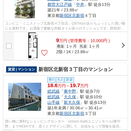
都営大江戸線
「
中井
」駅 徒歩13分
築21年 / 23.88㎡
東京都
新宿区
北新宿
４丁目
コンビニ「ミニストップ北新宿４丁目店」(267m)がありちょっとした買い物
にも便利です。お洒落で素敵な外観タイル張りのマンションです。防犯対策
の行き届いた造りがポイント。譲れな...
9
万
円
(管理費等：10,000円 )
1ヶ月
1ヶ月
敷金
礼金
2階 / 1K / 23.88㎡
新宿区北新宿３丁目のマンション
賃貸 | マンション
敷0
礼0
新築
18.6
19.7
万円～
万円
総武線
「
東中野
」駅 徒歩7分
総武線
「
大久保
」駅 徒歩10分
山手線
「
新大久保
」駅 徒歩13分
築1年未満 / 30.06㎡～30.41㎡
東京都
新宿区
北新宿
３丁目
買い物に便利なショッピングセンター「unison mall(ユニゾンモール)東中
野」まで463mです。造りとデザインに関して、自信をもって情報を提供で