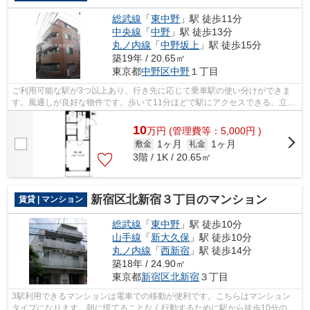
総武線
「
東中野
」駅 徒歩11分
中央線
「
中野
」駅 徒歩13分
丸ノ内線
「
中野坂上
」駅 徒歩15分
築19年 / 20.65㎡
東京都
中野区
中野
１丁目
ご利用可能な駅が3つ以上あり、行き先に応じて乗車駅の使い分けができま
す。風通しが良好な物件です。歩いて11分ほどで駅にアクセスできる、立地
の良さも魅力の物件です。満足できる素...
10
万
円
(管理費等：5,000円 )
1ヶ月
1ヶ月
敷金
礼金
3階 / 1K / 20.65㎡
新宿区北新宿３丁目のマンション
賃貸 | マンション
総武線
「
東中野
」駅 徒歩10分
山手線
「
新大久保
」駅 徒歩10分
丸ノ内線
「
西新宿
」駅 徒歩14分
築18年 / 24.90㎡
東京都
新宿区
北新宿
３丁目
3駅利用できるマンションは電車での移動が便利です。こちらはマンション
タイプになります。朝に慌てることなく行動するために駅から徒歩10分の駅