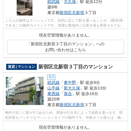
総武線
「
大久保
」駅 徒歩12分
築9年
東京都
新宿区
北新宿
３丁目
こちらの物件はマンションです。目的に応じて駅を選べることが、2駅利用
できるこの物件のメリットです。清潔な敷地内ごみ置き場も用意されており
ます。常に新鮮な空気を取り入れられる...
現在空室情報がありません。
「新宿区北新宿３丁目のマンション」への
お問い合わせはこちら
新宿区北新宿３丁目のマンション
賃貸 | マンション
礼0
総武線
「
東中野
」駅 徒歩9分
山手線
「
新大久保
」駅 徒歩13分
東西線
「
落合
」駅 徒歩16分
築20年
東京都
新宿区
北新宿
３丁目
物件の近くに駅が3つあるため、用途や行き先によって経路を選べます。防
犯対策もバッチリなマンションタイプの物件です。外観タイル張りは、物件
全体に豊かな表情を与えることができま...
現在空室情報がありません。