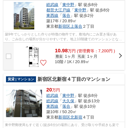
総武線
「
東中野
」駅 徒歩8分
都営大江戸線
「
東中野
」駅 徒歩8分
東西線
「
落合
」駅 徒歩2分
築17年 / 20.89㎡
東京都
新宿区
上落合
２丁目
築9年でしっかりとした作りが特徴の物件です。敷地内にごみ置き場があ
り、ごみ出しの場所が分かりやすいです。地上10階建てのマンションとなっ
ております。初期費用のカード決済で、ポ...
10.98
万
円
(管理費等：7,200円 )
1ヶ月
1ヶ月
敷金
礼金
10階 / 1K / 20.89㎡
新宿区北新宿４丁目のマンション
賃貸 | マンション
20
万円
総武線
「
東中野
」駅 徒歩8分
総武線
「
大久保
」駅 徒歩13分
東西線
「
落合
」駅 徒歩10分
築10年 / 50.20㎡
東京都
新宿区
北新宿
４丁目
東中野郵便局もすぐ近く(徒歩6分)の場所にあり、受け取りや手続きも楽で