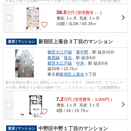
き場など様々な設備やサービスが揃っているので便利です。市街地の騒音が
届きにくい高層階の物件です。地上19階...
38.5
万
円
(管理費等：- )
1ヶ月
1ヶ月
敷金
礼金
16階 / 3LDK / 65.39㎡
新宿区上落合３丁目のマンション
賃貸 | マンション
都営大江戸線
「
東中野
」駅 徒歩10分
東西線
「
落合
」駅 徒歩5分
都営大江戸線
「
中井
」駅 徒歩5分
築20年 / 15.75㎡
東京都
新宿区
上落合
３丁目
薬や日用品を買うのに便利なツルハドラッグまで、264mです。とてもニー
ズが高い外観タイル張りの物件です。こちらのマンションでは初期費用をカ
ードでお支払いいただけます。駅徒歩10...
7.2
万
円
(管理費等：3,000円 )
1ヶ月
1ヶ月
敷金
礼金
4階 / 1K / 15.75㎡
中野区中野１丁目のマンション
賃貸 | マンション