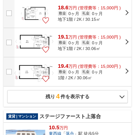
きるマンションです。面倒なゴミ捨ての負...
18.6
万
円
(管理費等：15,000円 )
0ヶ月
0ヶ月
敷金
礼金
地下1階 / 2K / 30.15㎡
19.1
万
円
(管理費等：15,000円 )
0ヶ月
0ヶ月
敷金
礼金
地下1階 / 2K / 30.06㎡
19.4
万
円
(管理費等：15,000円 )
0ヶ月
0ヶ月
敷金
礼金
1階 / 2K / 30.06㎡
4
残り
件を表示する
ステージファースト上落合
賃貸 | マンション
10.5
万円
東西線
「
落合
」駅 徒歩5分