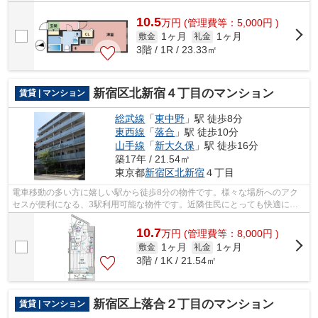
10.5
万
円
(管理費等：5,000円 )
1ヶ月
1ヶ月
敷金
礼金
3階 / 1R / 23.33㎡
新宿区北新宿４丁目のマンション
賃貸 | マンション
総武線
「
東中野
」駅 徒歩8分
東西線
「
落合
」駅 徒歩10分
山手線
「
新大久保
」駅 徒歩16分
築17年 / 21.54㎡
東京都
新宿区
北新宿
４丁目
電車移動の多い方に嬉しい駅から徒歩8分の物件です。様々な場所へのアク
セスが便利になる、3駅利用可能な物件です。近隣住民にとっても快適にな
る敷地内ごみ置き場付きです。新宿区エ...
10.7
万
円
(管理費等：8,000円 )
1ヶ月
1ヶ月
敷金
礼金
3階 / 1K / 21.54㎡
新宿区上落合２丁目のマンション
賃貸 | マンション