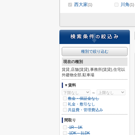
西大家
川角
(1)
(1)
種別で絞り込む
現在の種別
賃貸,店舗(賃貸),事務所(賃貸),住宅以
外建物全部,駐車場
▼賃料
～
敷金・保証金なし
礼金・敷引なし
共益費・管理費込み
間取り
1R～1K
1DK～1LDK