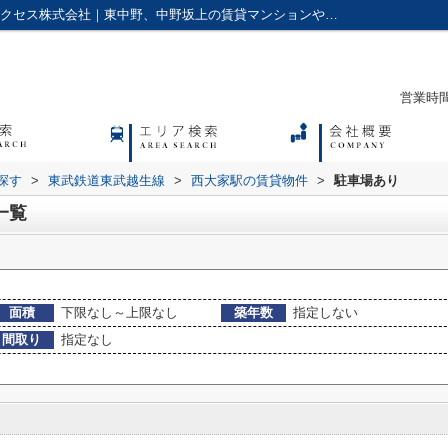
駐車場あり,の西大家駅の賃貸物件一覧｜アクセス株式会社｜東中野、中野坂上の賃貸マンションやアパートに強い不動産会社
営業時間：
探す
>
東武鉄道東武越生線
>
西大家駅の賃貸物件
>
駐車場あり
一覧
面積
下限なし～上限なし
築年数
指定しない
間取り
指定なし