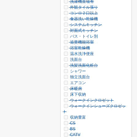
洗濯機置場有
外観タイル張り
コンロ２口以上
食器洗い乾燥機
システムキッチン
対面式キッチン
バス・トイレ別
追焚機能浴室
浴室乾燥機
温水洗浄便座
洗面台
洗髪洗面化粧台
シャワー
独立洗面台
エアコン
床暖房
床下収納
ウォークインクロゼット
ウォークインシューズクロゼッ
ト
収納豊富
CS
BS
CATV