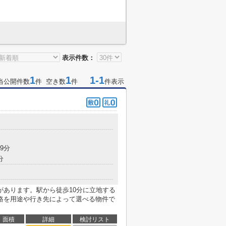
表示件数：
1
1
1-1
当公開件数
件 空き数
件
件表示
9分
分
があります。駅から徒歩10分に立地する
路を用途や行き先によって選べる物件で
面積
詳細
検討リスト