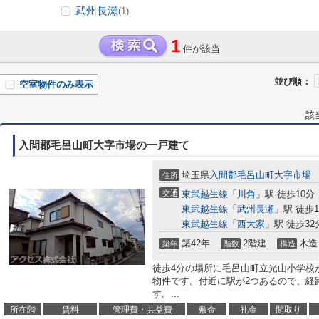
武州長瀬
(1)
1
件が該当
並び順：
空室物件のみ表示
該
入間郡毛呂山町大字市場の一戸建て
埼玉県
入間郡毛呂山町
大字市場
住所
交通
東武越生線
「
川角
」駅 徒歩10分
東武越生線
「
武州長瀬
」駅 徒歩1
東武越生線
「
西大家
」駅 徒歩32
築42年
2階建
木造
築年
階数
構造
徒歩4分の場所に毛呂山町立光山小学校
物件です。付近に駅が2つあるので、経
す。...
所在階
賃料
管理費・共益費
敷金
礼金
間取り