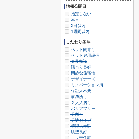
情報公開日
指定しない
本日
3日以内
1週間以内
こだわり条件
ペット飼育可
ペット専用設備
楽器相談
陽当り良好
閑静な住宅地
デザイナーズ
リノベーション済
保証人不要
事務所可
２人入居可
バリアフリー
分割可
分譲タイプ
管理人常駐
眺望良好
二世帯住宅