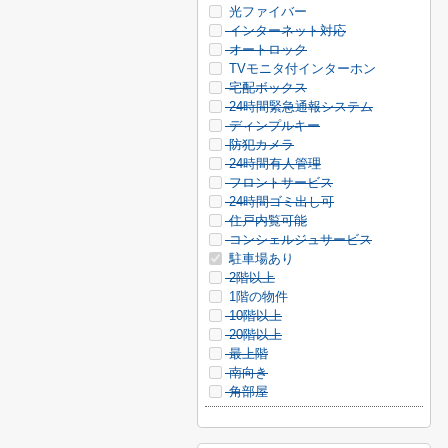
光ファイバー
インターネット対応
オートロック
TVモニタ付インターホン
宅配ボックス
24時間緊急通報システム
ディンプルキー
防犯カメラ
24時間有人管理
フロントサービス
24時間ゴミ出し可
住戸内覧可能
コンシェルジュサービス
駐車場あり
2階以上
1階の物件
10階以上
20階以上
最上階
南向き
角部屋