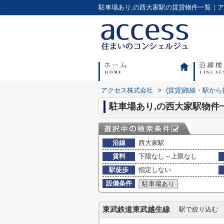
アクセス株式会社
>
(賃貸)路線・駅から
駐車場あり,の西大家駅物件
沿線
西大家駅
賃料
下限なし～上限なし
駅徒歩
指定しない
設備条件
駐車場あり
東武鉄道東武越生線
駅で絞り込む