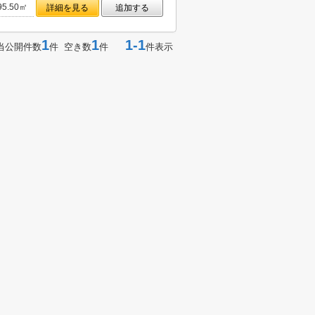
95.50㎡
詳細を見る
追加する
1
1
1-1
当公開件数
件 空き数
件
件表示