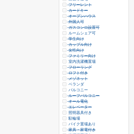
フリーレント
カードキー
オープンハウス
外国人可
ガスコンロ設置可
ルームシェア可
学生向け
カップル向け
女性向け
ファミリー向け
室内洗濯機置場
フローリング
ロフト付き
メゾネット
ベランダ
バルコニー
ルーフバルコニー
オール電化
エレベーター
照明器具付き
駐輪場
バイク置場あり
家具・家電付き