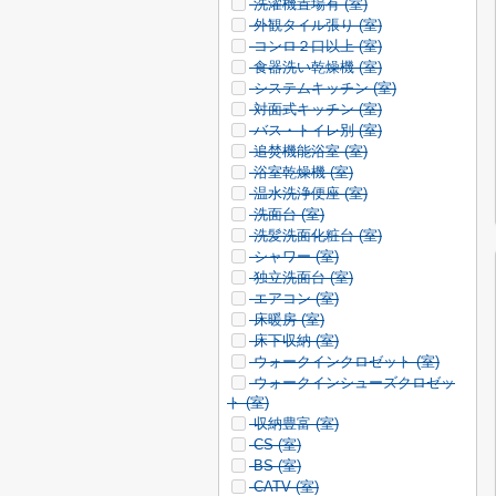
洗濯機置場有 (
室)
外観タイル張り (
室)
コンロ２口以上 (
室)
食器洗い乾燥機 (
室)
システムキッチン (
室)
対面式キッチン (
室)
バス・トイレ別 (
室)
追焚機能浴室 (
室)
浴室乾燥機 (
室)
温水洗浄便座 (
室)
洗面台 (
室)
洗髪洗面化粧台 (
室)
シャワー (
室)
独立洗面台 (
室)
エアコン (
室)
床暖房 (
室)
床下収納 (
室)
ウォークインクロゼット (
室)
ウォークインシューズクロゼッ
ト (
室)
収納豊富 (
室)
CS (
室)
BS (
室)
CATV (
室)