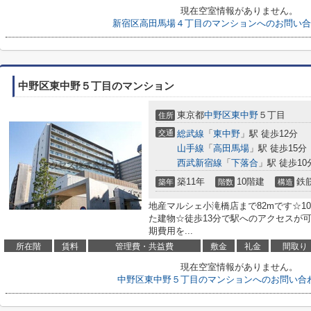
現在空室情報がありません。
新宿区高田馬場４丁目のマンションへのお問い合
中野区東中野５丁目のマンション
東京都
中野区
東中野
５丁目
住所
交通
総武線
「
東中野
」駅 徒歩12分
山手線
「
高田馬場
」駅 徒歩15分
西武新宿線
「
下落合
」駅 徒歩10
築11年
10階建
鉄
築年
階数
構造
地産マルシェ小滝橋店まで82mです☆1
た建物☆徒歩13分で駅へのアクセスが
期費用を...
所在階
賃料
管理費・共益費
敷金
礼金
間取り
現在空室情報がありません。
中野区東中野５丁目のマンションへのお問い合