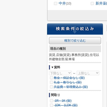
中井
新井薬
(10)
種別で絞り込む
現在の種別
賃貸,店舗(賃貸),事務所(賃貸),住宅以
外建物全部,駐車場
▼賃料
～
敷金・保証金なし (
室)
礼金・敷引なし (
室)
共益費・管理費込み (
室)
間取り
1R～1K (
室)
1DK～1LDK (
室)