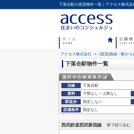
アクセス株式会社
>
(賃貸)路線・駅から
下落合駅物件一覧
沿線
下落合駅
賃料
下限なし～上限なし
駅徒歩
指定しない
設備条件
指定なし
西武鉄道西武新宿線
駅で絞り込む