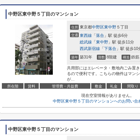
中野区東中野５丁目のマンション
東京都
中野区
東中野
５丁目
住所
交通
東西線
「
落合
」駅 徒歩6分
総武線
「
東中野
」駅 徒歩11分
西武新宿線
「
下落合
」駅 徒歩10
築31年
8階建
鉄筋
築年
階数
構造
共用部にはエレベータ・敷地内ごみ置き
るので便利です。こちらの物件はマンシ
が...
所在階
賃料
管理費・共益費
敷金
礼金
間取り
現在空室情報がありません。
中野区東中野５丁目のマンションへのお問い合
中野区東中野５丁目のマンション