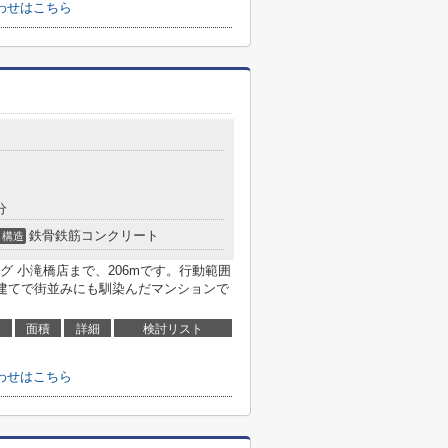
わせはこちら
分
鉄骨鉄筋コンクリート
構造
 小滝橋店まで、206mです。行動範囲
階建てで街並みにも馴染んだマンションで
面積
詳細
検討リスト
わせはこちら