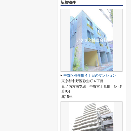
新着物件
中野区弥生町４丁目のマンション
東京都中野区弥生町４丁目
丸ノ内方南支線「中野富士見町」駅 徒
歩9分
築15年