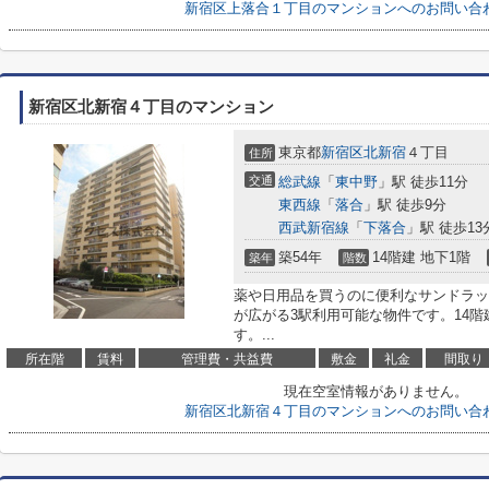
新宿区上落合１丁目のマンションへのお問い合
新宿区北新宿４丁目のマンション
東京都
新宿区
北新宿
４丁目
住所
交通
総武線
「
東中野
」駅 徒歩11分
東西線
「
落合
」駅 徒歩9分
西武新宿線
「
下落合
」駅 徒歩13
築54年
14階建 地下1階
築年
階数
薬や日用品を買うのに便利なサンドラッグ
が広がる3駅利用可能な物件です。14
す。...
所在階
賃料
管理費・共益費
敷金
礼金
間取り
現在空室情報がありません。
新宿区北新宿４丁目のマンションへのお問い合