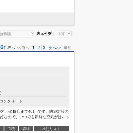
表示件数：
0
件表示
<<前へ
1
2
3
次へ>>
最初
分
コンクリート
 小滝橋店まで401mです。防犯対策の
好なので、いつでも新鮮な空気がはいっ
面積
詳細
検討リスト