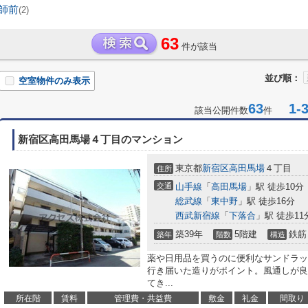
師前
(2)
63
件が該当
並び順：
空室物件のみ表示
63
1-3
該当公開件数
件
新宿区高田馬場４丁目のマンション
東京都
新宿区
高田馬場
４丁目
住所
交通
山手線
「
高田馬場
」駅 徒歩10分
総武線
「
東中野
」駅 徒歩16分
西武新宿線
「
下落合
」駅 徒歩11
築39年
5階建
鉄筋
築年
階数
構造
薬や日用品を買うのに便利なサンドラッグ
行き届いた造りがポイント。風通しが良
てき...
所在階
賃料
管理費・共益費
敷金
礼金
間取り