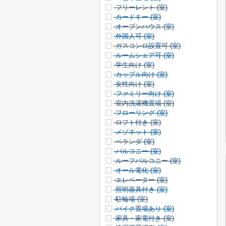
フリーレント (
室)
カードキー (
室)
オープンハウス (
室)
外国人可 (
室)
ガスコンロ設置可 (
室)
ルームシェア可 (
室)
学生向け (
室)
カップル向け (
室)
女性向け (
室)
ファミリー向け (
室)
室内洗濯機置場 (
室)
フローリング (
室)
ロフト付き (
室)
メゾネット (
室)
ベランダ (
室)
バルコニー (
室)
ルーフバルコニー (
室)
オール電化 (
室)
エレベーター (
室)
照明器具付き (
室)
駐輪場 (
室)
バイク置場あり (
室)
家具・家電付き (
室)