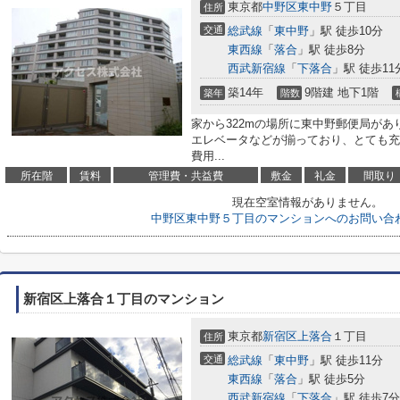
東京都
中野区
東中野
５丁目
住所
交通
総武線
「
東中野
」駅 徒歩10分
東西線
「
落合
」駅 徒歩8分
西武新宿線
「
下落合
」駅 徒歩11
築14年
9階建 地下1階
築年
階数
家から322mの場所に東中野郵便局が
エレベータなどが揃っており、とても充
費用...
所在階
賃料
管理費・共益費
敷金
礼金
間取り
現在空室情報がありません。
中野区東中野５丁目のマンションへのお問い合
新宿区上落合１丁目のマンション
東京都
新宿区
上落合
１丁目
住所
交通
総武線
「
東中野
」駅 徒歩11分
東西線
「
落合
」駅 徒歩5分
西武新宿線
「
下落合
」駅 徒歩7分