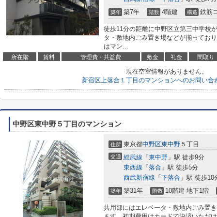
築7年
4階建
鉄筋
築年
階数
構造
徒歩11分の距離に中野区立第三中学校
タ・敷地内ごみ置き場などが揃っており
はマン...
所在階
賃料
管理費・共益費
敷金
礼金
間取り
現在空室情報がありません。
新宿区上落合１丁目のマンションへのお問い合
中野区東中野５丁目のマンション
東京都
中野区
東中野
５丁目
住所
交通
総武線
「
東中野
」駅 徒歩9分
東西線
「
落合
」駅 徒歩5分
西武新宿線
「
下落合
」駅 徒歩10
築31年
10階建 地下1階
築年
階数
共用部にはエレベータ・敷地内ごみ置き
ます。初期費用はカードで決済いただけ