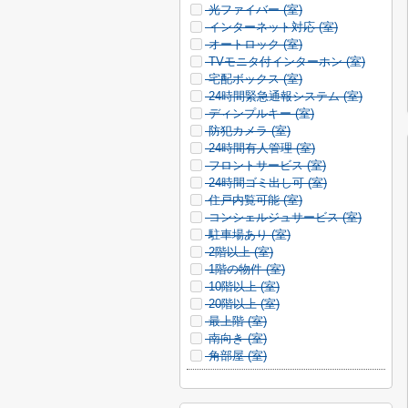
光ファイバー (
室)
インターネット対応 (
室)
オートロック (
室)
TVモニタ付インターホン (
室)
宅配ボックス (
室)
24時間緊急通報システム (
室)
ディンプルキー (
室)
防犯カメラ (
室)
24時間有人管理 (
室)
フロントサービス (
室)
24時間ゴミ出し可 (
室)
住戸内覧可能 (
室)
コンシェルジュサービス (
室)
駐車場あり (
室)
2階以上 (
室)
1階の物件 (
室)
10階以上 (
室)
20階以上 (
室)
最上階 (
室)
南向き (
室)
角部屋 (
室)