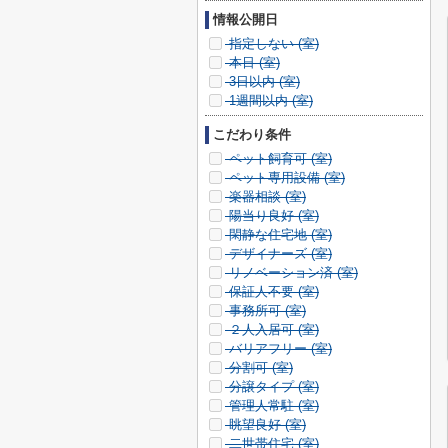
情報公開日
指定しない (
室)
本日 (
室)
3日以内 (
室)
1週間以内 (
室)
こだわり条件
ペット飼育可 (
室)
ペット専用設備 (
室)
楽器相談 (
室)
陽当り良好 (
室)
閑静な住宅地 (
室)
デザイナーズ (
室)
リノベーション済 (
室)
保証人不要 (
室)
事務所可 (
室)
２人入居可 (
室)
バリアフリー (
室)
分割可 (
室)
分譲タイプ (
室)
管理人常駐 (
室)
眺望良好 (
室)
二世帯住宅 (
室)