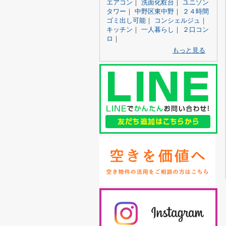
エアコン
｜
洗面化粧台
｜
ユニゾン
タワー
｜
中野区東中野
｜
２４時間
ゴミ出し可能
｜
コンシェルジュ
｜
キッチン
｜
一人暮らし
｜
２口コン
ロ
｜
もっと見る