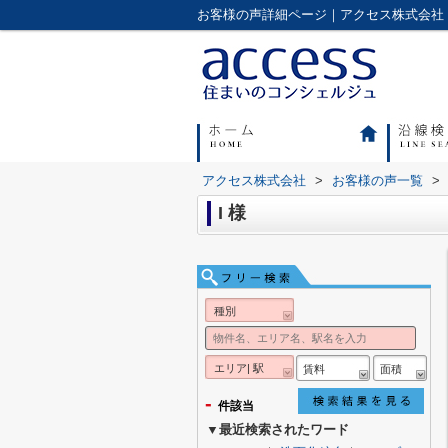
アクセス株式会社
>
お客様の声一覧
>
I 様
種別
エリア| 駅
賃料
面積
-
件該当
▼最近検索されたワード