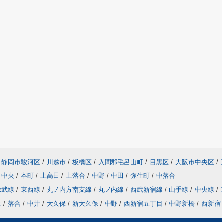
静岡市駿河区
/
川越市
/
板橋区
/
入間郡毛呂山町
/
目黒区
/
大阪市中央区
/
中央
/
本町
/
上高田
/
上落合
/
中野
/
中田
/
弥生町
/
中落合
総武線
/
東西線
/
丸ノ内方南支線
/
丸ノ内線
/
西武新宿線
/
山手線
/
中央線
/
上
/
落合
/
中井
/
大久保
/
新大久保
/
中野
/
西新宿五丁目
/
中野新橋
/
西新宿