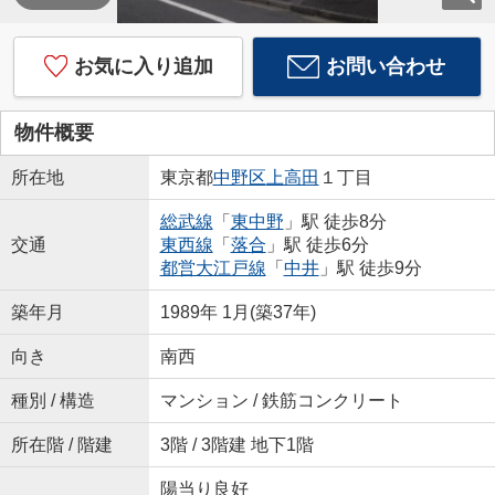
お気に入り追加
お問い合わせ
物件概要
所在地
東京都
中野区
上高田
１丁目
総武線
「
東中野
」駅 徒歩8分
交通
東西線
「
落合
」駅 徒歩6分
都営大江戸線
「
中井
」駅 徒歩9分
築年月
1989年 1月(築37年)
向き
南西
種別 / 構造
マンション / 鉄筋コンクリート
所在階 / 階建
3階 / 3階建 地下1階
陽当り良好