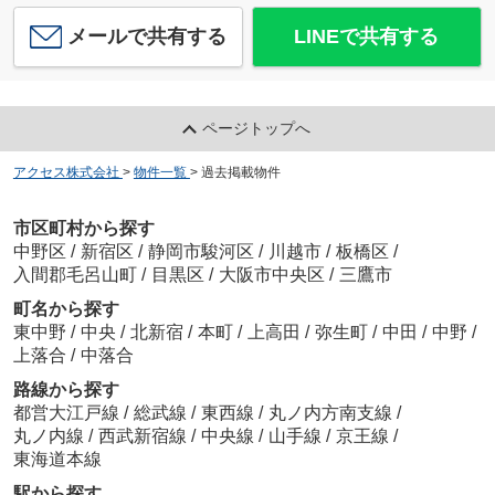
メールで共有する
LINEで共有する
ページトップへ
アクセス株式会社
>
物件一覧
>
過去掲載物件
市区町村から探す
中野区
/
新宿区
/
静岡市駿河区
/
川越市
/
板橋区
/
入間郡毛呂山町
/
目黒区
/
大阪市中央区
/
三鷹市
町名から探す
東中野
/
中央
/
北新宿
/
本町
/
上高田
/
弥生町
/
中田
/
中野
/
上落合
/
中落合
路線から探す
都営大江戸線
/
総武線
/
東西線
/
丸ノ内方南支線
/
丸ノ内線
/
西武新宿線
/
中央線
/
山手線
/
京王線
/
東海道本線
駅から探す