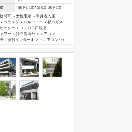
建
地下1-1階/ 3階建 地下1階
務所可
女性限定
単身者入居
ベランダ
バルコニー
都市ガス
グヒーター
コンロ２口以上
ャワー
独立洗面台
エアコン
Vモニタ付インターホン
エアコン2台