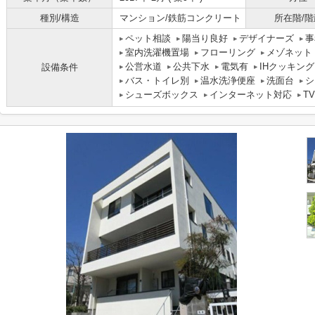
種別/構造
マンション/鉄筋コンクリート
所在階/階
ペット相談
陽当り良好
デザイナーズ
事
室内洗濯機置場
フローリング
メゾネット
公営水道
公共下水
電気有
IHクッキン
設備条件
バス・トイレ別
温水洗浄便座
洗面台
シ
シューズボックス
インターネット対応
T