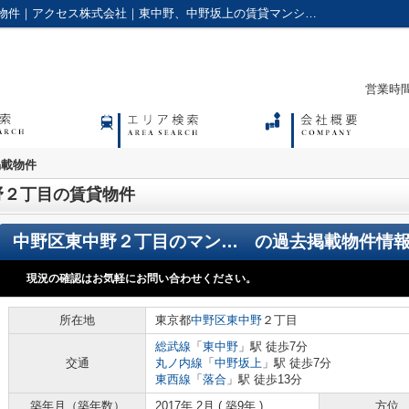
中野区東中野２丁目の賃貸物件の過去掲載物件｜アクセス株式会社｜東中野、中野坂上の賃貸マンションやアパートに強い不動産会社
営業時間：
掲載物件
野２丁目の賃貸物件
中野区東中野２丁目のマンション
の過去掲載物件情
現況の確認はお気軽にお問い合わせください。
所在地
東京都
中野区
東中野
２丁目
総武線
「
東中野
」駅 徒歩7分
交通
丸ノ内線
「
中野坂上
」駅 徒歩7分
東西線
「
落合
」駅 徒歩13分
築年月（築年数）
2017年 2月 ( 築9年 )
方位