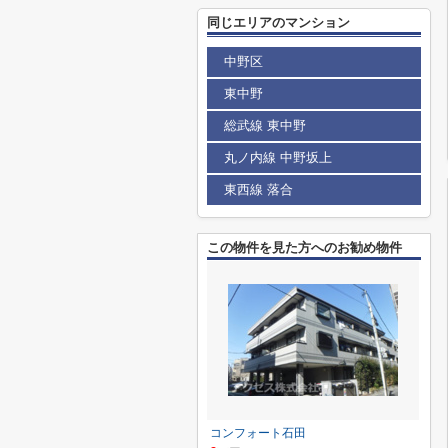
同じエリアのマンション
中野区
東中野
総武線 東中野
丸ノ内線 中野坂上
東西線 落合
この物件を見た方へのお勧め物件
コンフォート石田