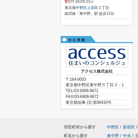
9
万円 1K/26.23㎡
東京都
中野区
上高田
３丁目
総武線「東中野」駅 徒歩12分
アクセス株式会社
〒164-0003
東京都中野区東中野５丁目３－1
TEL/03-6908-9671
FAX/03-6908-9672
東京都知事 (3) 第99416号
市区町村から探す
中野区
/
新宿区
/
町名から探す
東中野
/
中央
/