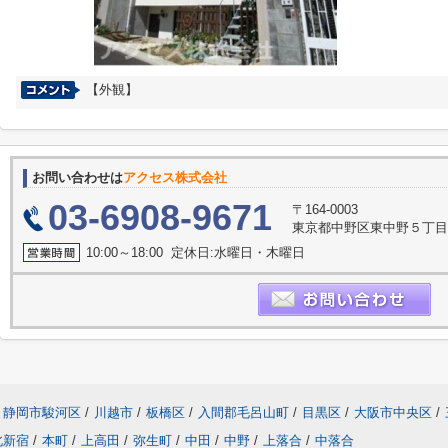
【外観】
お問い合わせは
アクセス株式会社
03-6908-9671
〒164-0003
東京都中野区東中野５丁目
10:00～18:00 定休日:水曜日・木曜日
静岡市駿河区
/
川越市
/
板橋区
/
入間郡毛呂山町
/
目黒区
/
大阪市中央区
/
北新宿
/
本町
/
上高田
/
弥生町
/
中田
/
中野
/
上落合
/
中落合