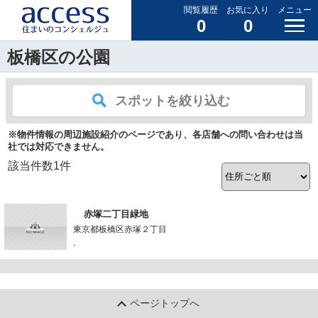
閲覧履歴
お気に入り
メニュー
0
0
板橋区の公園
スポットを絞り込む
※物件情報の周辺施設紹介のページであり、各店舗への問い合わせは当
社では対応できません。
該当件数
1
件
赤塚二丁目緑地
東京都板橋区赤塚２丁目
-
ページトップへ