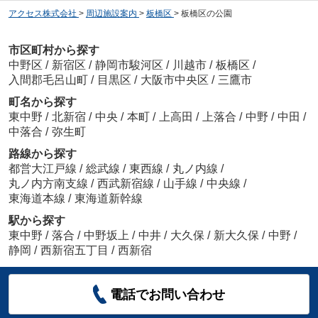
アクセス株式会社
>
周辺施設案内
>
板橋区
>
板橋区の公園
市区町村から探す
中野区
/
新宿区
/
静岡市駿河区
/
川越市
/
板橋区
/
入間郡毛呂山町
/
目黒区
/
大阪市中央区
/
三鷹市
町名から探す
東中野
/
北新宿
/
中央
/
本町
/
上高田
/
上落合
/
中野
/
中田
/
中落合
/
弥生町
路線から探す
都営大江戸線
/
総武線
/
東西線
/
丸ノ内線
/
丸ノ内方南支線
/
西武新宿線
/
山手線
/
中央線
/
東海道本線
/
東海道新幹線
駅から探す
東中野
/
落合
/
中野坂上
/
中井
/
大久保
/
新大久保
/
中野
/
静岡
/
西新宿五丁目
/
西新宿
電話でお問い合わせ