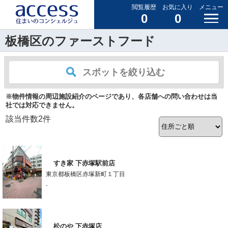
閲覧履歴
お気に入り
メニュー
0
0
板橋区のファーストフード
スポットを絞り込む
※物件情報の周辺施設紹介のページであり、各店舗への問い合わせは当
社では対応できません。
該当件数
2
件
すき家 下赤塚駅前店
東京都板橋区赤塚新町１丁目
-
松のや 下赤塚店