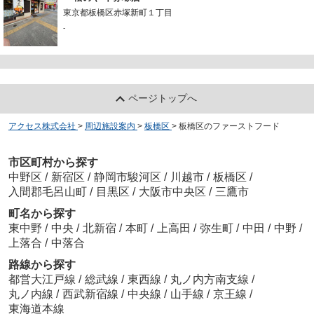
東京都板橋区赤塚新町１丁目
-
ページトップへ
アクセス株式会社
>
周辺施設案内
>
板橋区
>
板橋区のファーストフード
市区町村から探す
中野区
/
新宿区
/
静岡市駿河区
/
川越市
/
板橋区
/
入間郡毛呂山町
/
目黒区
/
大阪市中央区
/
三鷹市
町名から探す
東中野
/
中央
/
北新宿
/
本町
/
上高田
/
弥生町
/
中田
/
中野
/
上落合
/
中落合
路線から探す
都営大江戸線
/
総武線
/
東西線
/
丸ノ内方南支線
/
丸ノ内線
/
西武新宿線
/
中央線
/
山手線
/
京王線
/
東海道本線