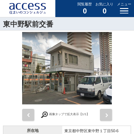
閲覧履歴
お気に入り
メニュー
0
0
東中野駅前交番
前
次
画像タップで拡大表示【
1
/1】
所在地
東京都中野区東中野１丁目50-6