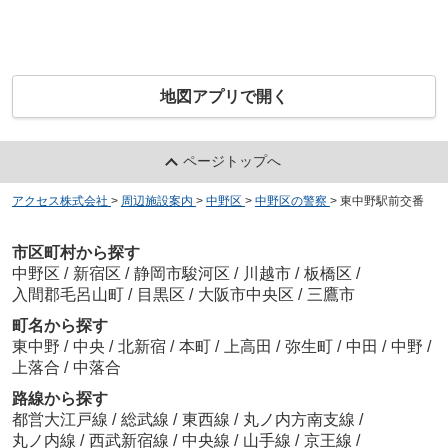
地図アプリで開く
ページトップへ
アクセス株式会社
>
周辺施設案内
>
中野区
>
中野区の警察
>
東中野駅前交番
市区町村から探す
中野区
/
新宿区
/
静岡市駿河区
/
川越市
/
板橋区
/
入間郡毛呂山町
/
目黒区
/
大阪市中央区
/
三鷹市
町名から探す
東中野
/
中央
/
北新宿
/
本町
/
上高田
/
弥生町
/
中田
/
中野
/
上落合
/
中落合
路線から探す
都営大江戸線
/
総武線
/
東西線
/
丸ノ内方南支線
/
丸ノ内線
/
西武新宿線
/
中央線
/
山手線
/
京王線
/