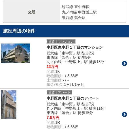
総武線 東中野駅
交通
丸ノ内線 中野坂上駅
東西線 落合駅
施設周辺の物件
賃貸｜マンション
中野区東中野１丁目のマンション
総武線「東中野」駅 徒歩2分
東西線「落合」駅 徒歩9分
丸ノ内線「中野坂上」駅 徒歩13分
13万円
間取:
1K
建物面積:
- / 8.33坪
土地面積:
- / -
敷金/礼金:
1ヶ月/1ヶ月
賃貸｜アパート
中野区東中野１丁目のアパート
総武線「東中野」駅 徒歩7分
丸ノ内線「中野坂上」駅 徒歩11分
東西線「落合」駅 徒歩15分
7.6万円
間取:
1R
建物面積:
- / 5.55坪