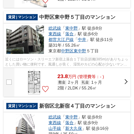
中野区東中野５丁目のマンション
賃貸 | マンション
総武線
「
東中野
」駅 徒歩8分
東西線
「
落合
」駅 徒歩6分
都営大江戸線
「
中井
」駅 徒歩11分
築31年 / 55.26㎡
東京都
中野区
東中野
５丁目
近くにはローソン・スリーエフ新宿上落合１丁目店(距離385m)がありちょっ
とした買い物に便利です。風通しが良く、湿気やカビの心配が少ないマンシ
ョンです。設備やレイアウトにもこだ...
23.8
万
円
(管理費等：- )
2ヶ月
1ヶ月
敷金
礼金
2階 / 2LDK / 55.26㎡
新宿区北新宿４丁目のマンション
賃貸 | マンション
総武線
「
東中野
」駅 徒歩8分
東西線
「
落合
」駅 徒歩9分
山手線
「
新大久保
」駅 徒歩16分
築9年 / 25.50㎡