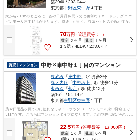
築39年 / 203.64㎡
東京都
中野区
東中野
４丁目
家から237mのところに、薬や日用品を買うのに便利なミネ・ドラッグ ユニ
ゾンモール東中野店があります。風通しが良く、湿気やカビの心配が少ない
物件です。高ニーズな駅近の物件で、徒...
70
万
円
(管理費等：- )
2ヶ月
1ヶ月
敷金
礼金
1-3階 / 4LDK / 203.64㎡
中野区東中野１丁目のマンション
賃貸 | マンション
総武線
「
東中野
」駅 徒歩3分
丸ノ内線
「
中野坂上
」駅 徒歩11分
東西線
「
落合
」駅 徒歩13分
築16年 / 51.14㎡
東京都
中野区
東中野
１丁目
薬や日用品を買うのに便利なミネ・ドラッグ ユニゾンモール東中野店まで
311mです。こちらはマンションタイプになります。この物件は駅から徒歩3
分の物件です。晴れの日は気持ち良い陽...
22.5
万
円
(管理費等：13,000円 )
1ヶ月
0ヶ月
敷金
礼金
1階 / 1LDK / 51.14㎡