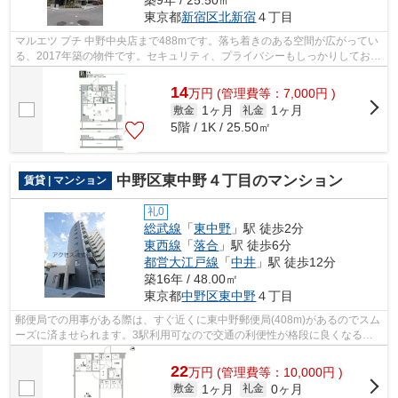
東京都
新宿区
北新宿
４丁目
マルエツ プチ 中野中央店まで488mです。落ち着きのある空間が広がってい
る、2017年築の物件です。セキュリティ、プライバシーもしっかりしており
安心なマンションです。新宿区エリア...
14
万
円
(管理費等：7,000円 )
1ヶ月
1ヶ月
敷金
礼金
5階 / 1K / 25.50㎡
中野区東中野４丁目のマンション
賃貸 | マンション
礼0
総武線
「
東中野
」駅 徒歩2分
東西線
「
落合
」駅 徒歩6分
都営大江戸線
「
中井
」駅 徒歩12分
築16年 / 48.00㎡
東京都
中野区
東中野
４丁目
郵便局での用事がある際は、すぐ近くに東中野郵便局(408m)があるのでスム
ーズに済ませられます。3駅利用可なので交通の利便性が格段に良くなるの
が魅力です。敷地内にごみ置き場がある...
22
万
円
(管理費等：10,000円 )
1ヶ月
0ヶ月
敷金
礼金