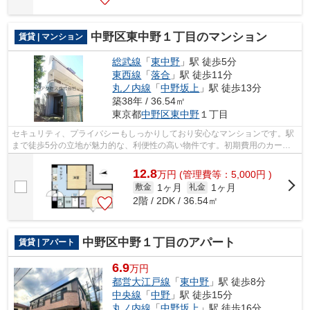
中野区東中野１丁目のマンション
賃貸 | マンション
総武線
「
東中野
」駅 徒歩5分
東西線
「
落合
」駅 徒歩11分
丸ノ内線
「
中野坂上
」駅 徒歩13分
築38年 / 36.54㎡
東京都
中野区
東中野
１丁目
セキュリティ、プライバシーもしっかりしており安心なマンションです。駅
まで徒歩5分の立地が魅力的な、利便性の高い物件です。初期費用のカード
決済で、ポイントやマイルをおすすめに...
12.8
万
円
(管理費等：5,000円 )
1ヶ月
1ヶ月
敷金
礼金
2階 / 2DK / 36.54㎡
中野区中野１丁目のアパート
賃貸 | アパート
6.9
万円
都営大江戸線
「
東中野
」駅 徒歩8分
中央線
「
中野
」駅 徒歩15分
丸ノ内線
「
中野坂上
」駅 徒歩16分