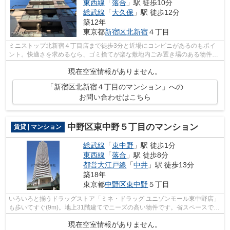
東西線
「
落合
」駅 徒歩10分
総武線
「
大久保
」駅 徒歩12分
築12年
東京都
新宿区
北新宿
４丁目
ミニストップ北新宿４丁目店まで徒歩3分と近場にコンビニがあるのもポイ
ント。快適さを求めるなら、ゴミ捨てが楽な敷地内ごみ置き場のある物件が
お勧めです。造りとデザインに関して、...
現在空室情報がありません。
「新宿区北新宿４丁目のマンション」への
お問い合わせはこちら
中野区東中野５丁目のマンション
賃貸 | マンション
総武線
「
東中野
」駅 徒歩1分
東西線
「
落合
」駅 徒歩8分
都営大江戸線
「
中井
」駅 徒歩13分
築18年
東京都
中野区
東中野
５丁目
いろいろと揃うドラッグストア「ミネ・ドラッグ ユニゾンモール東中野店」
も歩いてすぐ(9m)。地上31階建てでニーズの高い物件です。省スペースで機
能的、機械式駐車場があります。敷地...
現在空室情報がありません。