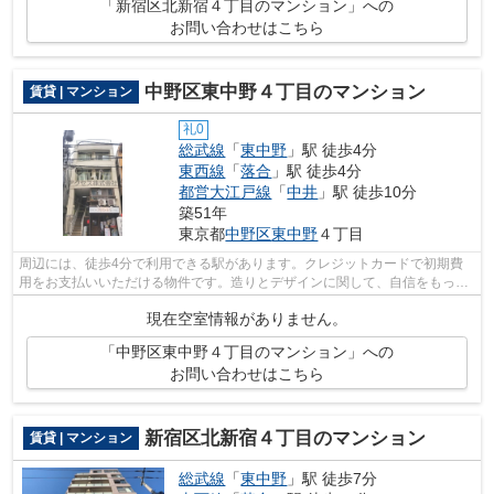
「新宿区北新宿４丁目のマンション」への
お問い合わせはこちら
中野区東中野４丁目のマンション
賃貸 | マンション
礼0
総武線
「
東中野
」駅 徒歩4分
東西線
「
落合
」駅 徒歩4分
都営大江戸線
「
中井
」駅 徒歩10分
築51年
東京都
中野区
東中野
４丁目
周辺には、徒歩4分で利用できる駅があります。クレジットカードで初期費
用をお支払いいただける物件です。造りとデザインに関して、自信をもって
情報を提供できるマンションです。不動...
現在空室情報がありません。
「中野区東中野４丁目のマンション」への
お問い合わせはこちら
新宿区北新宿４丁目のマンション
賃貸 | マンション
総武線
「
東中野
」駅 徒歩7分