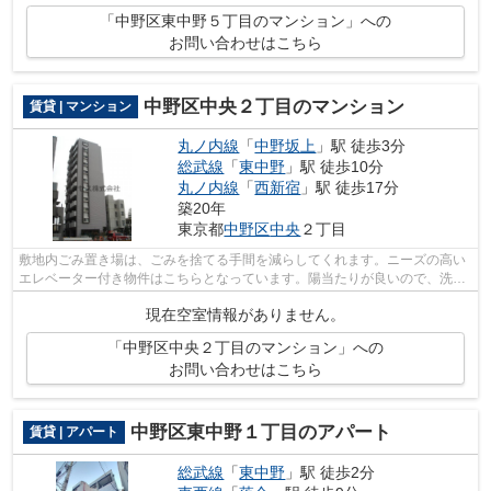
「中野区東中野５丁目のマンション」への
お問い合わせはこちら
中野区中央２丁目のマンション
賃貸 | マンション
丸ノ内線
「
中野坂上
」駅 徒歩3分
総武線
「
東中野
」駅 徒歩10分
丸ノ内線
「
西新宿
」駅 徒歩17分
築20年
東京都
中野区
中央
２丁目
敷地内ごみ置き場は、ごみを捨てる手間を減らしてくれます。ニーズの高い
エレベーター付き物件はこちらとなっています。陽当たりが良いので、洗濯
物も早く乾きます。独創的なデザイナ...
現在空室情報がありません。
「中野区中央２丁目のマンション」への
お問い合わせはこちら
中野区東中野１丁目のアパート
賃貸 | アパート
総武線
「
東中野
」駅 徒歩2分