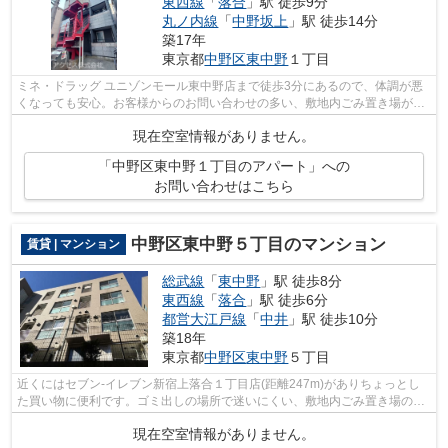
東西線
「
落合
」駅 徒歩9分
丸ノ内線
「
中野坂上
」駅 徒歩14分
築17年
東京都
中野区
東中野
１丁目
ミネ・ドラッグ ユニゾンモール東中野店まで徒歩3分にあるので、体調が悪
くなっても安心。お客様からのお問い合わせの多い、敷地内ごみ置き場があ
ります。電車での移動がより便利にな...
現在空室情報がありません。
「中野区東中野１丁目のアパート」への
お問い合わせはこちら
中野区東中野５丁目のマンション
賃貸 | マンション
総武線
「
東中野
」駅 徒歩8分
東西線
「
落合
」駅 徒歩6分
都営大江戸線
「
中井
」駅 徒歩10分
築18年
東京都
中野区
東中野
５丁目
近くにはセブン-イレブン新宿上落合１丁目店(距離247m)がありちょっとし
た買い物に便利です。ゴミ出しの場所で迷いにくい、敷地内ごみ置き場のあ
る物件です。3駅利用できる場所にあり...
現在空室情報がありません。