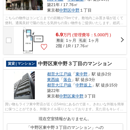
築21年 / 17.76㎡
東京都
中野区
中野
１丁目
こちらの物件はコンビニまでの距離が79mです。敷地内ごみ置き場が近くて
便利。通風良好で陽の当たる気持ちの良い物件をご提供いたします。総武線
東中野近辺の物件のことなら、アクセス...
6.9
万
円
(管理費等：5,000円 )
1ヶ月
1ヶ月
敷金
礼金
2階 / 1R / 17.76㎡
中野区東中野３丁目のマンション
賃貸 | マンション
都営大江戸線
「
東中野
」駅 徒歩2分
東西線
「
落合
」駅 徒歩3分
都営大江戸線
「
中野坂上
」駅 徒歩15分
築22年
東京都
中野区
東中野
３丁目
買い物もライフ東中野店が近く(154m)にあるので楽々。きれいな外観を簡単
に保つことができる、外観タイル張りとなっております。見た目もキレイで
セキュリティ面が気になる方にも推奨...
現在空室情報がありません。
「中野区東中野３丁目のマンション」への