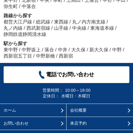
東中野
/
北新宿
/
中央
/
本町
/
上高田
/
上落合
/
中野
/
中田
/
弥生町
/
中落合
路線から探す
都営大江戸線
/
総武線
/
東西線
/
丸ノ内方南支線
/
丸ノ内線
/
西武新宿線
/
山手線
/
中央線
/
東海道本線
/
静岡鉄道静岡清水線
駅から探す
東中野
/
中野坂上
/
落合
/
中井
/
大久保
/
新大久保
/
中野
/
西新宿五丁目
/
中野新橋
/
西新宿
電話でお問い合わせ
営業時間：
10:00～18:00
定休日：
水曜日・木曜日
ホーム
会社概要
お問い合わせ
来店予約