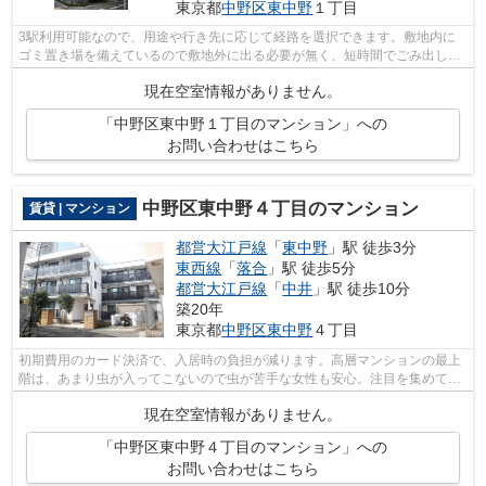
東京都
中野区
東中野
１丁目
3駅利用可能なので、用途や行き先に応じて経路を選択できます。敷地内に
ゴミ置き場を備えているので敷地外に出る必要が無く、短時間でごみ出しを
終えられます。クレジットカードで初期...
現在空室情報がありません。
「中野区東中野１丁目のマンション」への
お問い合わせはこちら
中野区東中野４丁目のマンション
賃貸 | マンション
都営大江戸線
「
東中野
」駅 徒歩3分
東西線
「
落合
」駅 徒歩5分
都営大江戸線
「
中井
」駅 徒歩10分
築20年
東京都
中野区
東中野
４丁目
初期費用のカード決済で、入居時の負担が減ります。高層マンションの最上
階は、あまり虫が入ってこないので虫が苦手な女性も安心。注目を集めてい
るのが、敷地内ごみ置き場のある物件...
現在空室情報がありません。
「中野区東中野４丁目のマンション」への
お問い合わせはこちら