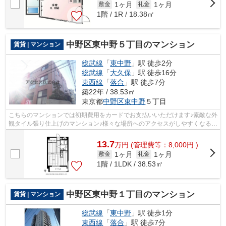
1ヶ月
1ヶ月
敷金
礼金
1階 / 1R / 18.38㎡
中野区東中野５丁目のマンション
賃貸 | マンション
総武線
「
東中野
」駅 徒歩2分
総武線
「
大久保
」駅 徒歩16分
東西線
「
落合
」駅 徒歩7分
築22年 / 38.53㎡
東京都
中野区
東中野
５丁目
こちらのマンションでは初期費用をカードでお支払いいただけます♪素敵な外
観タイル張り仕上げのマンション♪様々な場所へのアクセスがしやすくなる2
駅以上利用可能な物件です♪こちらの...
13.7
万
円
(管理費等：8,000円 )
1ヶ月
1ヶ月
敷金
礼金
1階 / 1LDK / 38.53㎡
中野区東中野１丁目のマンション
賃貸 | マンション
総武線
「
東中野
」駅 徒歩1分
東西線
「
落合
」駅 徒歩7分