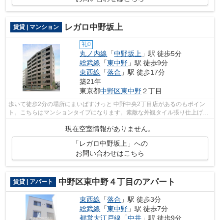
レガロ中野坂上
賃貸 | マンション
礼0
丸ノ内線
「
中野坂上
」駅 徒歩5分
総武線
「
東中野
」駅 徒歩9分
東西線
「
落合
」駅 徒歩17分
築21年
東京都
中野区
東中野
２丁目
歩いて徒歩2分の場所にまいばすけっと 中野中央2丁目店があるのもポイン
ト。こちらはマンションタイプになります。素敵な外観タイル張り仕上げの
マンション。2駅利用ができて、電車で...
現在空室情報がありません。
「レガロ中野坂上」への
お問い合わせはこちら
中野区東中野４丁目のアパート
賃貸 | アパート
東西線
「
落合
」駅 徒歩3分
総武線
「
東中野
」駅 徒歩7分
都営大江戸線
「
中井
」駅 徒歩9分