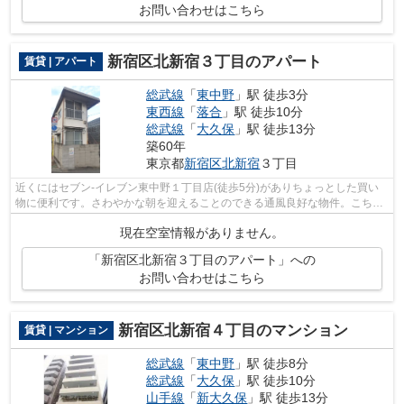
お問い合わせはこちら
新宿区北新宿３丁目のアパート
賃貸 | アパート
総武線
「
東中野
」駅 徒歩3分
東西線
「
落合
」駅 徒歩10分
総武線
「
大久保
」駅 徒歩13分
築60年
東京都
新宿区
北新宿
３丁目
近くにはセブン-イレブン東中野１丁目店(徒歩5分)がありちょっとした買い
物に便利です。さわやかな朝を迎えることのできる通風良好な物件。こちら
の物件はアパートです。総武線東中野...
現在空室情報がありません。
「新宿区北新宿３丁目のアパート」への
お問い合わせはこちら
新宿区北新宿４丁目のマンション
賃貸 | マンション
総武線
「
東中野
」駅 徒歩8分
総武線
「
大久保
」駅 徒歩10分
山手線
「
新大久保
」駅 徒歩13分