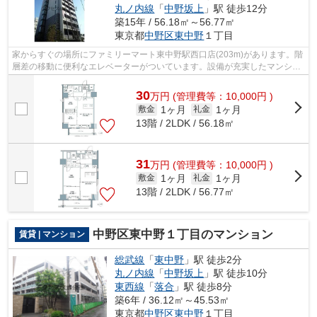
丸ノ内線
「
中野坂上
」駅 徒歩12分
築15年 / 56.18㎡～56.77㎡
東京都
中野区
東中野
１丁目
家からすぐの場所にファミリーマート東中野駅西口店(203m)があります。階
層差の移動に便利なエレベーターがついています。設備が充実したマンショ
ンタイプの物件。徒歩1分に駅があるの...
30
万
円
(管理費等：10,000円 )
1ヶ月
1ヶ月
敷金
礼金
13階 / 2LDK / 56.18㎡
31
万
円
(管理費等：10,000円 )
1ヶ月
1ヶ月
敷金
礼金
13階 / 2LDK / 56.77㎡
中野区東中野１丁目のマンション
賃貸 | マンション
総武線
「
東中野
」駅 徒歩2分
丸ノ内線
「
中野坂上
」駅 徒歩10分
東西線
「
落合
」駅 徒歩8分
築6年 / 36.12㎡～45.53㎡
東京都
中野区
東中野
１丁目