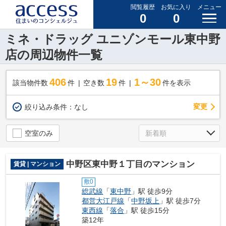
閲覧履歴
お気に入り
メニュー
0
0
ミネ・ドラッグ ユニゾンモール東中野
店の周辺物件一覧
406
19
1～30
該当物件数
件
空き数
件
件を表示
変更
絞り込み条件：
なし
空室のみ
中野区東中野１丁目のマンション
賃貸 | マンション
敷0
総武線
「
東中野
」駅 徒歩9分
都営大江戸線
「
中野坂上
」駅 徒歩7分
東西線
「
落合
」駅 徒歩15分
築12年