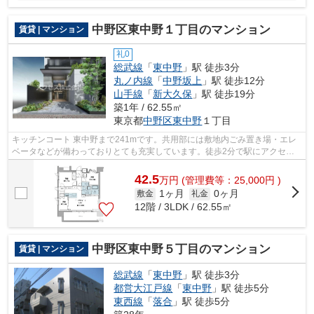
中野区東中野１丁目のマンション
賃貸 | マンション
礼0
総武線
「
東中野
」駅 徒歩3分
丸ノ内線
「
中野坂上
」駅 徒歩12分
山手線
「
新大久保
」駅 徒歩19分
築1年 / 62.55㎡
東京都
中野区
東中野
１丁目
キッチンコート 東中野まで241mです。共用部には敷地内ごみ置き場・エレ
ベータなどが備わっておりとても充実しています。徒歩2分で駅にアクセス
できる物件です。夏場は特に涼しい通風...
42.5
万
円
(管理費等：25,000円 )
1ヶ月
0ヶ月
敷金
礼金
12階 / 3LDK / 62.55㎡
中野区東中野５丁目のマンション
賃貸 | マンション
総武線
「
東中野
」駅 徒歩3分
都営大江戸線
「
東中野
」駅 徒歩5分
東西線
「
落合
」駅 徒歩5分