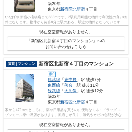
築20年
東京都
新宿区
北新宿
４丁目
いなげや 新宿小滝橋店まで383mです。2駅利用可能な物件で利便性の良い物
件になります。物件から徒歩8分に駅のある、駅近の物件となっています。
新宿区で新しい住環境をお探しなら、総...
現在空室情報がありません。
「新宿区北新宿４丁目のマンション」への
お問い合わせはこちら
新宿区北新宿４丁目のマンション
賃貸 | マンション
敷0
総武線
「
東中野
」駅 徒歩7分
東西線
「
落合
」駅 徒歩11分
総武線
「
大久保
」駅 徒歩12分
築22年
東京都
新宿区
北新宿
４丁目
家から471mのところに、薬や日用品を買うのに便利なミネ・ドラッグ ユニ
ゾンモール東中野店があります。風通しが良く、湿気やカビの心配が少ない
物件です。クレジットカードで初期費用...
現在空室情報がありません。