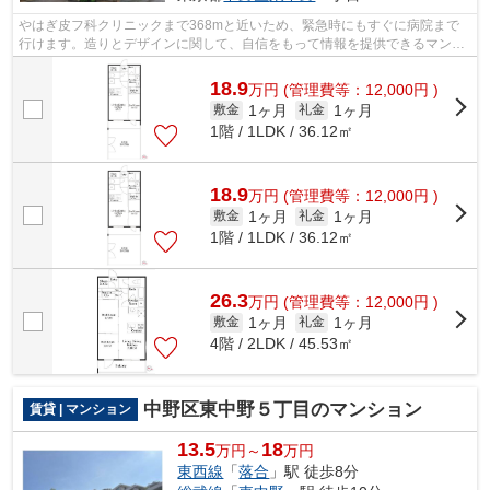
やはぎ皮フ科クリニックまで368mと近いため、緊急時にもすぐに病院まで
行けます。造りとデザインに関して、自信をもって情報を提供できるマンシ
ョンです。風通しの良いマンションは利...
18.9
万
円
(管理費等：12,000円 )
1ヶ月
1ヶ月
敷金
礼金
1階 / 1LDK / 36.12㎡
18.9
万
円
(管理費等：12,000円 )
1ヶ月
1ヶ月
敷金
礼金
1階 / 1LDK / 36.12㎡
26.3
万
円
(管理費等：12,000円 )
1ヶ月
1ヶ月
敷金
礼金
4階 / 2LDK / 45.53㎡
中野区東中野５丁目のマンション
賃貸 | マンション
13.5
18
万円～
万円
東西線
「
落合
」駅 徒歩8分