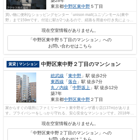
築28年
東京都
中野区
東中野
５丁目
買い物に便利なショッピングセンター「unison mall(ユニゾンモール)東中
野」まで159mです。付近に駅が2つあるので、経路を用途や行き先によって
選べる物件です。2階建てマンションです...
現在空室情報がありません。
「中野区東中野５丁目のマンション」への
お問い合わせはこちら
中野区東中野２丁目のマンション
賃貸 | マンション
総武線
「
東中野
」駅 徒歩2分
東西線
「
落合
」駅 徒歩7分
丸ノ内線
「
中野坂上
」駅 徒歩12分
築7年
東京都
中野区
東中野
２丁目
家からすぐの場所にファミリーマート東中野ギンザ通り店(137m)がありま
す。プライバシーをしっかり守れる、安心安全なマンションです。2018年築
の物件となっており、きれいな室内が魅...
現在空室情報がありません。
「中野区東中野２丁目のマンション」への
お問い合わせはこちら