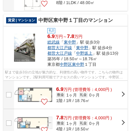
8階 / 1LDK / 48.00㎡
中野区東中野１丁目のマンション
賃貸 | マンション
礼0
6.9
7.8
万円～
万円
総武線
「
東中野
」駅 徒歩3分
都営大江戸線
「
東中野
」駅 徒歩4分
都営大江戸線
「
中野坂上
」駅 徒歩13分
築35年 / 18.50㎡～18.76㎡
東京都
中野区
東中野
１丁目
駅まで徒歩3分の立地が魅力的な、利便性の高い物件です。こちらの物件は
マンションです。2駅利用可能でアクセスの良いマンションです。中野区の
総武線東中野周辺の物件情報のことなら...
6.9
万
円
(管理費等：4,000円 )
1ヶ月
0ヶ月
敷金
礼金
1階 / 1R / 18.76㎡
7.8
万
円
(管理費等：4,000円 )
1ヶ月
0ヶ月
敷金
礼金
4階 / 1R / 18.50㎡