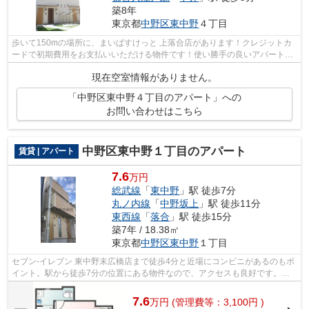
築8年
東京都
中野区
東中野
４丁目
歩いて150mの場所に、まいばすけっと 上落合店があります！クレジットカ
ードで初期費用をお支払いいただける物件です！使い勝手の良いアパートで
イチオシの物件です！ご利用可能な駅が...
現在空室情報がありません。
「中野区東中野４丁目のアパート」への
お問い合わせはこちら
中野区東中野１丁目のアパート
賃貸 | アパート
7.6
万円
総武線
「
東中野
」駅 徒歩7分
丸ノ内線
「
中野坂上
」駅 徒歩11分
東西線
「
落合
」駅 徒歩15分
築7年 / 18.38㎡
東京都
中野区
東中野
１丁目
セブン-イレブン 東中野末広橋店まで徒歩4分と近場にコンビニがあるのもポ
イント。駅から徒歩7分の位置にある物件なので、アクセスも良好です。通
風システムが整った換気がしやすいア...
7.6
万
円
(管理費等：3,100円 )