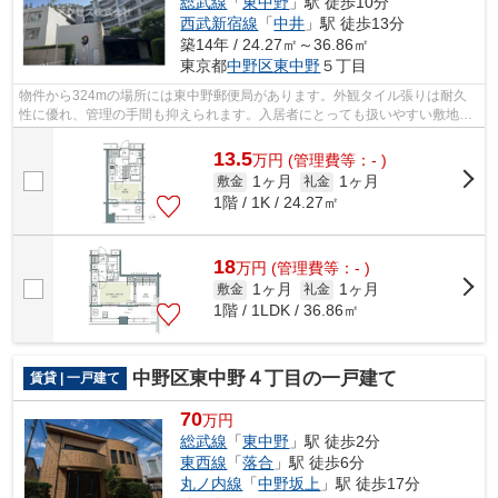
総武線
「
東中野
」駅 徒歩10分
西武新宿線
「
中井
」駅 徒歩13分
築14年 / 24.27㎡～36.86㎡
東京都
中野区
東中野
５丁目
物件から324mの場所には東中野郵便局があります。外観タイル張りは耐久
性に優れ、管理の手間も抑えられます。入居者にとっても扱いやすい敷地内
ごみ置き場がついています。駅から徒歩8...
13.5
万
円
(管理費等：- )
1ヶ月
1ヶ月
敷金
礼金
1階 / 1K / 24.27㎡
18
万
円
(管理費等：- )
1ヶ月
1ヶ月
敷金
礼金
1階 / 1LDK / 36.86㎡
中野区東中野４丁目の一戸建て
賃貸 | 一戸建て
70
万円
総武線
「
東中野
」駅 徒歩2分
東西線
「
落合
」駅 徒歩6分
丸ノ内線
「
中野坂上
」駅 徒歩17分