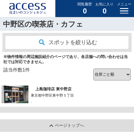
閲覧履歴
お気に入り
メニュー
0
0
中野区の喫茶店・カフェ
スポットを絞り込む
※物件情報の周辺施設紹介のページであり、各店舗への問い合わせは当
社では対応できません。
該当件数
1
件
上島珈琲店 東中野店
東京都中野区東中野５丁目
-
ページトップへ