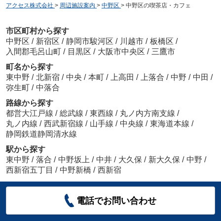
アクセス株式会社
>
周辺施設案内
>
中野区
>
中野区の喫茶店・カフェ
市区町村から探す
中野区
/
新宿区
/
静岡市駿河区
/
川越市
/
板橋区
/
入間郡毛呂山町
/
目黒区
/
大阪市中央区
/
三鷹市
町名から探す
東中野
/
北新宿
/
中央
/
本町
/
上高田
/
上落合
/
中野
/
中田
/
弥生町
/
中落合
路線から探す
都営大江戸線
/
総武線
/
東西線
/
丸ノ内方南支線
/
丸ノ内線
/
西武新宿線
/
山手線
/
中央線
/
東海道本線
/
静岡鉄道静岡清水線
駅から探す
東中野
/
落合
/
中野坂上
/
中井
/
大久保
/
新大久保
/
中野
/
西新宿五丁目
/
中野新橋
/
西新宿
電話でお問い合わせ