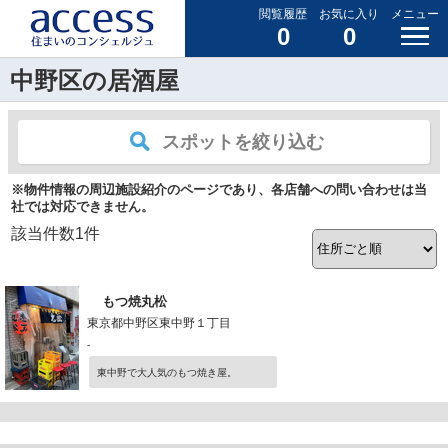
閲覧履歴
お気に入り
メニュー
0
0
中野区の居酒屋
スポットを絞り込む
※物件情報の周辺施設紹介のページであり、各店舗への問い合わせは当
社では対応できません。
該当件数
1
件
もつ焼丸松
東京都中野区東中野１丁目
-
東中野で大人気のもつ焼き屋。