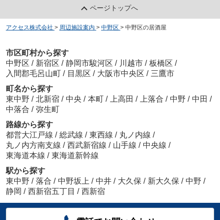
ページトップへ
アクセス株式会社
>
周辺施設案内
>
中野区
>
中野区の居酒屋
市区町村から探す
中野区
/
新宿区
/
静岡市駿河区
/
川越市
/
板橋区
/
入間郡毛呂山町
/
目黒区
/
大阪市中央区
/
三鷹市
町名から探す
東中野
/
北新宿
/
中央
/
本町
/
上高田
/
上落合
/
中野
/
中田
/
中落合
/
弥生町
路線から探す
都営大江戸線
/
総武線
/
東西線
/
丸ノ内線
/
丸ノ内方南支線
/
西武新宿線
/
山手線
/
中央線
/
東海道本線
/
東海道新幹線
駅から探す
東中野
/
落合
/
中野坂上
/
中井
/
大久保
/
新大久保
/
中野
/
静岡
/
西新宿五丁目
/
西新宿