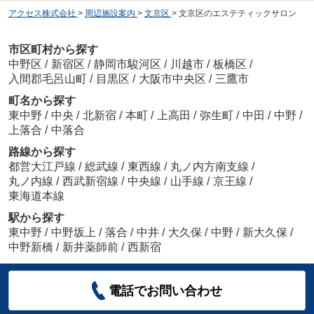
アクセス株式会社
>
周辺施設案内
>
文京区
>
文京区のエステティックサロン
市区町村から探す
中野区
/
新宿区
/
静岡市駿河区
/
川越市
/
板橋区
/
入間郡毛呂山町
/
目黒区
/
大阪市中央区
/
三鷹市
町名から探す
東中野
/
中央
/
北新宿
/
本町
/
上高田
/
弥生町
/
中田
/
中野
/
上落合
/
中落合
路線から探す
都営大江戸線
/
総武線
/
東西線
/
丸ノ内方南支線
/
丸ノ内線
/
西武新宿線
/
中央線
/
山手線
/
京王線
/
東海道本線
駅から探す
東中野
/
中野坂上
/
落合
/
中井
/
大久保
/
中野
/
新大久保
/
中野新橋
/
新井薬師前
/
西新宿
電話でお問い合わせ