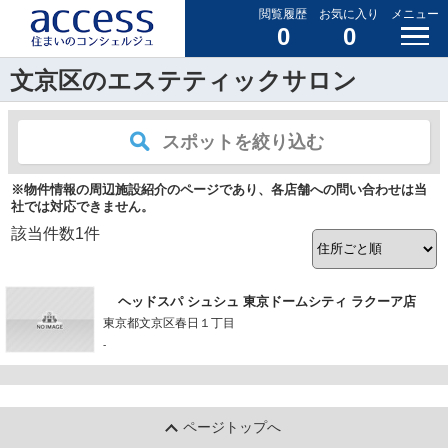
閲覧履歴
お気に入り
メニュー
0
0
文京区のエステティックサロン
スポットを絞り込む
※物件情報の周辺施設紹介のページであり、各店舗への問い合わせは当
社では対応できません。
該当件数
1
件
ヘッドスパ シュシュ 東京ドームシティ ラクーア店
東京都文京区春日１丁目
-
ページトップへ