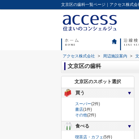
アクセス株式会社
>
周辺施設案内
>
文京区の歯科
文京区のスポット選択
買う
スーパー
(2件)
書店
(1件)
その他
(2件)
食べる
喫茶店・カフェ
(5件)