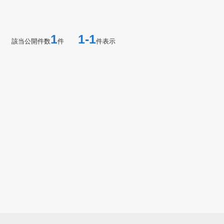
1
1-1
該当公開件数
件
件表示