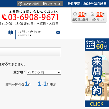
最終更新：2026年08月08日
00
00
件
件
最近見た物件
検討リスト
10:00～18:00
定休日：水曜日・木曜日
は対応できません。
並び順：
1
1-1
該当公開件数
件
件表示