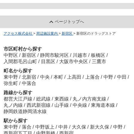
ページトップへ
アクセス株式会社
>
周辺施設案内
>
新宿区
>
新宿区のドラッグストア
市区町村から探す
中野区
/
新宿区
/
静岡市駿河区
/
川越市
/
板橋区
/
入間郡毛呂山町
/
目黒区
/
大阪市中央区
/
三鷹市
町名から探す
東中野
/
北新宿
/
中央
/
本町
/
上高田
/
上落合
/
中野
/
中田
/
弥生町
/
中落合
路線から探す
都営大江戸線
/
総武線
/
東西線
/
丸ノ内方南支線
/
丸ノ内線
/
西武新宿線
/
山手線
/
中央線
/
東海道本線
/
静岡鉄道静岡清水線
駅から探す
東中野
/
落合
/
中野坂上
/
中井
/
大久保
/
新大久保
/
中野
/
西新宿五丁目
/
中野新橋
/
西新宿