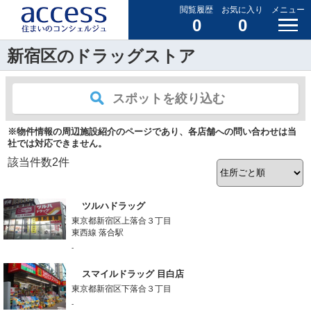
閲覧履歴
お気に入り
メニュー
0
0
新宿区のドラッグストア
スポットを絞り込む
※物件情報の周辺施設紹介のページであり、各店舗への問い合わせは当
社では対応できません。
該当件数
2
件
ツルハドラッグ
東京都新宿区上落合３丁目
東西線 落合駅
-
スマイルドラッグ 目白店
東京都新宿区下落合３丁目
-