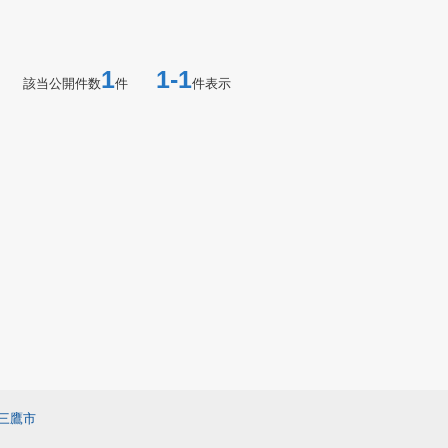
1
1-1
該当公開件数
件
件表示
三鷹市