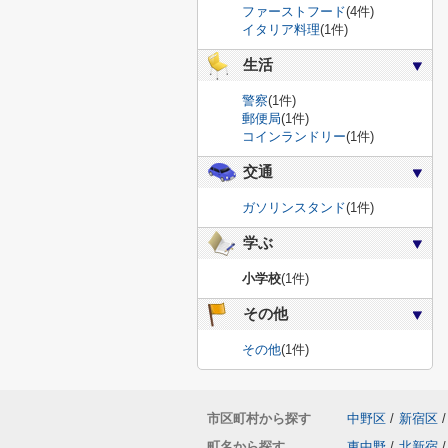
ファーストフード
(4件)
イタリア料理
(1件)
生活
警察
(1件)
郵便局
(1件)
コインランドリー
(1件)
交通
ガソリンスタンド
(1件)
学ぶ
小学校
(1件)
その他
その他
(1件)
市区町村から探す
中野区
/
新宿区
/
町名から探す
東中野
/
北新宿
/