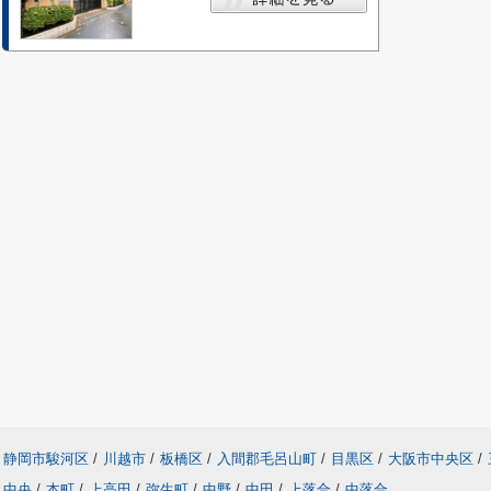
静岡市駿河区
/
川越市
/
板橋区
/
入間郡毛呂山町
/
目黒区
/
大阪市中央区
/
中央
/
本町
/
上高田
/
弥生町
/
中野
/
中田
/
上落合
/
中落合