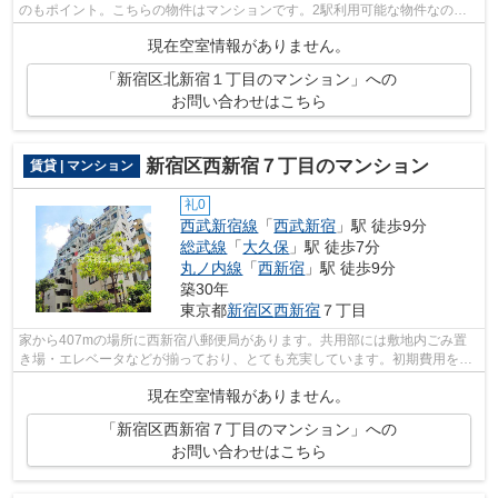
のもポイント。こちらの物件はマンションです。2駅利用可能な物件なので
交通の利便性が良いのが魅力です。駅か...
現在空室情報がありません。
「新宿区北新宿１丁目のマンション」への
お問い合わせはこちら
新宿区西新宿７丁目のマンション
賃貸 | マンション
礼0
西武新宿線
「
西武新宿
」駅 徒歩9分
総武線
「
大久保
」駅 徒歩7分
丸ノ内線
「
西新宿
」駅 徒歩9分
築30年
東京都
新宿区
西新宿
７丁目
家から407mの場所に西新宿八郵便局があります。共用部には敷地内ごみ置
き場・エレベータなどが揃っており、とても充実しています。初期費用をカ
ードでお支払いいただけるので、カード...
現在空室情報がありません。
「新宿区西新宿７丁目のマンション」への
お問い合わせはこちら