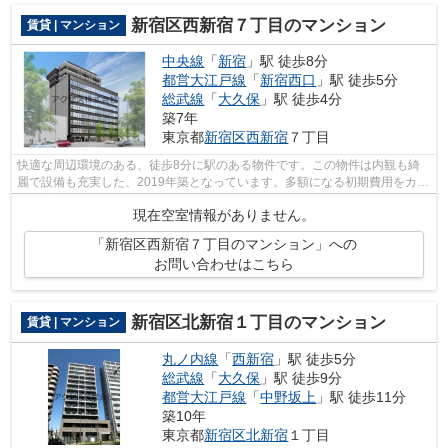
新宿区西新宿７丁目のマンション
賃貸 | マンション
中央線
「
新宿
」駅 徒歩8分
都営大江戸線
「
新宿西口
」駅 徒歩5分
総武線
「
大久保
」駅 徒歩4分
築7年
東京都
新宿区
西新宿
７丁目
快適な周辺環境のある、徒歩8分に駅のある物件です。この物件は内観も綺
麗で設備も充実した、2019年築となっています。多額になる初期費用をカー
ド決済すると、ポイントがおすすめに貯...
現在空室情報がありません。
「新宿区西新宿７丁目のマンション」への
お問い合わせはこちら
新宿区北新宿１丁目のマンション
賃貸 | マンション
丸ノ内線
「
西新宿
」駅 徒歩5分
総武線
「
大久保
」駅 徒歩9分
都営大江戸線
「
中野坂上
」駅 徒歩11分
築10年
東京都
新宿区
北新宿
１丁目