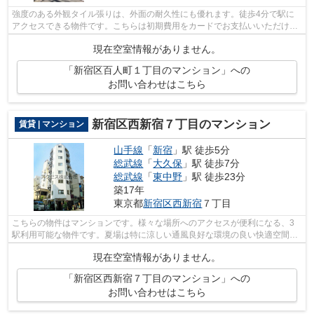
強度のある外観タイル張りは、外面の耐久性にも優れます。徒歩4分で駅に
アクセスできる物件です。こちらは初期費用をカードでお支払いいただける
物件です。3駅利用可能な物件で目的地...
現在空室情報がありません。
「新宿区百人町１丁目のマンション」への
お問い合わせはこちら
新宿区西新宿７丁目のマンション
賃貸 | マンション
山手線
「
新宿
」駅 徒歩5分
総武線
「
大久保
」駅 徒歩7分
総武線
「
東中野
」駅 徒歩23分
築17年
東京都
新宿区
西新宿
７丁目
こちらの物件はマンションです。様々な場所へのアクセスが便利になる、3
駅利用可能な物件です。夏場は特に涼しい通風良好な環境の良い快適空間を
どうぞ。こちらの物件にはエレベーター...
現在空室情報がありません。
「新宿区西新宿７丁目のマンション」への
お問い合わせはこちら