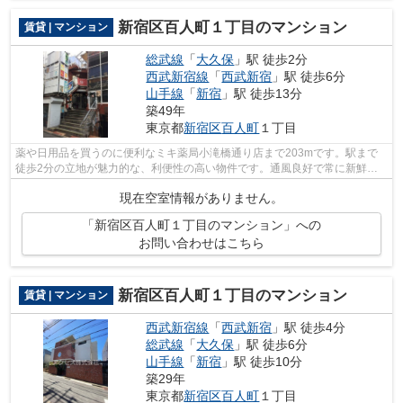
新宿区百人町１丁目のマンション
賃貸 | マンション
総武線
「
大久保
」駅 徒歩2分
西武新宿線
「
西武新宿
」駅 徒歩6分
山手線
「
新宿
」駅 徒歩13分
築49年
東京都
新宿区
百人町
１丁目
薬や日用品を買うのに便利なミキ薬局小滝橋通り店まで203mです。駅まで
徒歩2分の立地が魅力的な、利便性の高い物件です。通風良好で常に新鮮な
空気を送り込む物件をご案内します。エレ...
現在空室情報がありません。
「新宿区百人町１丁目のマンション」への
お問い合わせはこちら
新宿区百人町１丁目のマンション
賃貸 | マンション
西武新宿線
「
西武新宿
」駅 徒歩4分
総武線
「
大久保
」駅 徒歩6分
山手線
「
新宿
」駅 徒歩10分
築29年
東京都
新宿区
百人町
１丁目