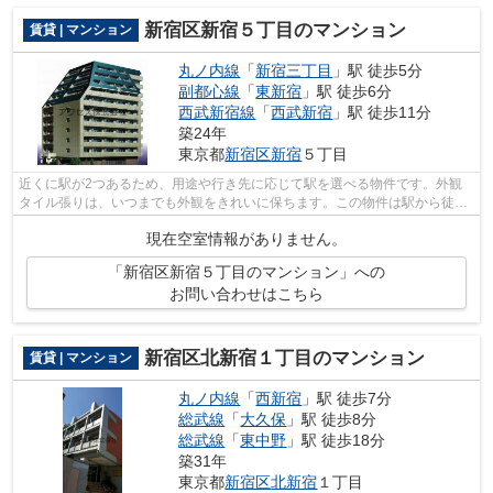
新宿区新宿５丁目のマンション
賃貸 | マンション
丸ノ内線
「
新宿三丁目
」駅 徒歩5分
副都心線
「
東新宿
」駅 徒歩6分
西武新宿線
「
西武新宿
」駅 徒歩11分
築24年
東京都
新宿区
新宿
５丁目
近くに駅が2つあるため、用途や行き先に応じて駅を選べる物件です。外観
タイル張りは、いつまでも外観をきれいに保ちます。この物件は駅から徒歩
5分の物件です。丸ノ内線新宿三丁目周...
現在空室情報がありません。
「新宿区新宿５丁目のマンション」への
お問い合わせはこちら
新宿区北新宿１丁目のマンション
賃貸 | マンション
丸ノ内線
「
西新宿
」駅 徒歩7分
総武線
「
大久保
」駅 徒歩8分
総武線
「
東中野
」駅 徒歩18分
築31年
東京都
新宿区
北新宿
１丁目