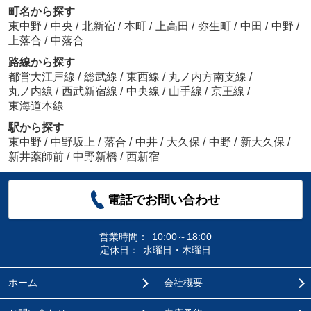
町名から探す
東中野
/
中央
/
北新宿
/
本町
/
上高田
/
弥生町
/
中田
/
中野
/
上落合
/
中落合
路線から探す
都営大江戸線
/
総武線
/
東西線
/
丸ノ内方南支線
/
丸ノ内線
/
西武新宿線
/
中央線
/
山手線
/
京王線
/
東海道本線
駅から探す
東中野
/
中野坂上
/
落合
/
中井
/
大久保
/
中野
/
新大久保
/
新井薬師前
/
中野新橋
/
西新宿
電話でお問い合わせ
営業時間：
10:00～18:00
定休日：
水曜日・木曜日
ホーム
会社概要