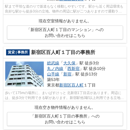
駅まで平坦な道のりで坂道もなく移動しやすいです。駅から近く周辺環境も
良好な駅から徒歩3分の立地。物件の周辺に駅が二つありますので通勤ラク
ラク快適です。風通しが良好なので、い...
現在空室情報がありません。
「新宿区百人町１丁目のマンション」への
お問い合わせはこちら
新宿区百人町１丁目の事務所
賃貸 | 事務所
総武線
「
大久保
」駅 徒歩3分
丸ノ内線
「
西新宿
」駅 徒歩10分
山手線
「
新宿
」駅 徒歩13分
築53年
東京都
新宿区
百人町
１丁目
歩いて175mの場所に、まいばすけっと 北新宿1丁目店があります。周辺に
は、徒歩3分で利用できる駅があります。新宿駅他3駅以上利用できる立地と
なっていて、アクセスが良いです。ニー...
現在空き物件情報がありません。
「新宿区百人町１丁目の事務所」への
お問い合わせはこちら