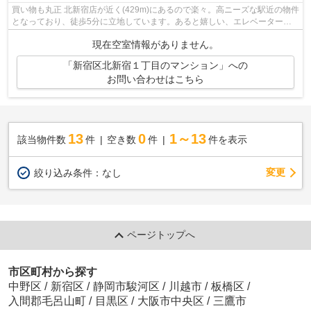
買い物も丸正 北新宿店が近く(429m)にあるので楽々。高ニーズな駅近の物件
となっており、徒歩5分に立地しています。あると嬉しい、エレベーター付
きの物件です。新しいのでこだわりの...
現在空室情報がありません。
「新宿区北新宿１丁目のマンション」への
お問い合わせはこちら
13
0
1～13
該当物件数
件
空き数
件
件を表示
変更
絞り込み条件：
なし
ページトップへ
市区町村から探す
中野区
/
新宿区
/
静岡市駿河区
/
川越市
/
板橋区
/
入間郡毛呂山町
/
目黒区
/
大阪市中央区
/
三鷹市