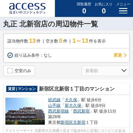
閲覧履歴
お気に入り
メニュー
0
0
丸正 北新宿店の周辺物件一覧
13
0
1～13
該当物件数
件
空き数
件
件を表示
変更
絞り込み条件：
なし
空室のみ
新宿区北新宿１丁目のマンション
賃貸 | マンション
総武線
「
大久保
」駅 徒歩6分
山手線
「
新大久保
」駅 徒歩9分
西武新宿線
「
西武新宿
」駅 徒歩11分
築28年
東京都
新宿区
北新宿
１丁目
ファミリーマート 北新宿大久保通り店まで徒歩4分と近場にコンビニがある