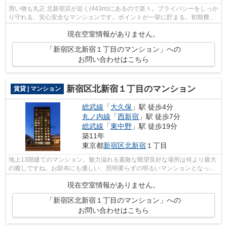
買い物も丸正 北新宿店が近く(443m)にあるので楽々。プライバシーをしっか
り守れる、安心安全なマンションです。ポイントが一挙に貯まる。初期費用
のカード決済可能です。周辺の駅は多...
現在空室情報がありません。
「新宿区北新宿１丁目のマンション」への
お問い合わせはこちら
新宿区北新宿１丁目のマンション
賃貸 | マンション
総武線
「
大久保
」駅 徒歩4分
丸ノ内線
「
西新宿
」駅 徒歩7分
総武線
「
東中野
」駅 徒歩19分
築11年
東京都
新宿区
北新宿
１丁目
地上13階建てのマンション。魅力溢れる素敵な眺望良好な場所は何より最大
の癒しですね。お財布にも優しい、照明要らずの明るいマンションとなって
います。近隣住民にとっても快適にな...
現在空室情報がありません。
「新宿区北新宿１丁目のマンション」への
お問い合わせはこちら