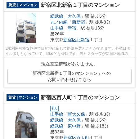
新宿区北新宿１丁目のマンション
賃貸 | マンション
総武線
「
大久保
」駅 徒歩5分
丸ノ内線
「
西新宿
」駅 徒歩8分
山手線
「
新宿
」駅 徒歩13分
築26年
東京都
新宿区
北新宿
１丁目
3駅利用可能な物件で目的地に応じて路線を選ぶことができます。外壁はタ
イル張りとなっていて、印象的な外観です。当社スタッフが新宿区地域の不
動産情報をご提供いたします。細かい条...
現在空室情報がありません。
「新宿区北新宿１丁目のマンション」への
お問い合わせはこちら
新宿区百人町１丁目のマンション
賃貸 | マンション
礼0
山手線
「
新大久保
」駅 徒歩3分
総武線
「
大久保
」駅 徒歩5分
総武線
「
東中野
」駅 徒歩18分
築33年
東京都
新宿区
百人町
１丁目