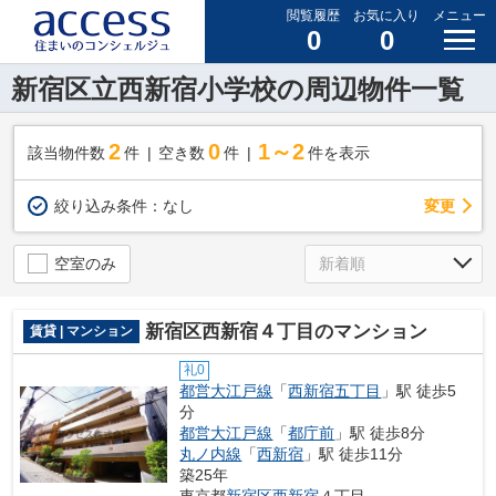
閲覧履歴
お気に入り
メニュー
0
0
新宿区立西新宿小学校の周辺物件一覧
2
0
1～2
該当物件数
件
空き数
件
件を表示
変更
絞り込み条件：
なし
空室のみ
新宿区西新宿４丁目のマンション
賃貸 | マンション
礼0
都営大江戸線
「
西新宿五丁目
」駅 徒歩5
分
都営大江戸線
「
都庁前
」駅 徒歩8分
丸ノ内線
「
西新宿
」駅 徒歩11分
築25年