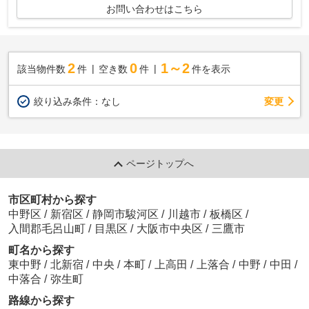
お問い合わせはこちら
2
0
1～2
該当物件数
件
空き数
件
件を表示
変更
絞り込み条件：
なし
ページトップへ
市区町村から探す
中野区
/
新宿区
/
静岡市駿河区
/
川越市
/
板橋区
/
入間郡毛呂山町
/
目黒区
/
大阪市中央区
/
三鷹市
町名から探す
東中野
/
北新宿
/
中央
/
本町
/
上高田
/
上落合
/
中野
/
中田
/
中落合
/
弥生町
路線から探す