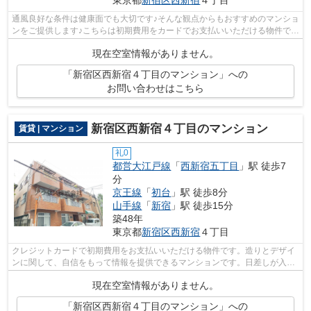
東京都
新宿区
西新宿
４丁目
通風良好な条件は健康面でも大切です♪そんな観点からもおすすめのマンショ
ンをご提供します♪こちらは初期費用をカードでお支払いいただける物件です
♪徒歩5分で駅にアクセスできる物件...
現在空室情報がありません。
「新宿区西新宿４丁目のマンション」への
お問い合わせはこちら
新宿区西新宿４丁目のマンション
賃貸 | マンション
礼0
都営大江戸線
「
西新宿五丁目
」駅 徒歩7
分
京王線
「
初台
」駅 徒歩8分
山手線
「
新宿
」駅 徒歩15分
築48年
東京都
新宿区
西新宿
４丁目
クレジットカードで初期費用をお支払いいただける物件です。造りとデザイ
ンに関して、自信をもって情報を提供できるマンションです。日差しが入る
物件は毎日を快適に過ごす事ができる...
現在空室情報がありません。
「新宿区西新宿４丁目のマンション」への