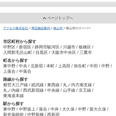
ページトップへ
アクセス株式会社
>
周辺施設案内
>
狭山市
>
狭山市のスーパー
市区町村から探す
中野区
/
新宿区
/
静岡市駿河区
/
川越市
/
板橋区
/
入間郡毛呂山町
/
目黒区
/
大阪市中央区
/
三鷹市
町名から探す
東中野
/
中央
/
北新宿
/
本町
/
上高田
/
弥生町
/
中田
/
中野
/
上落合
/
中落合
路線から探す
都営大江戸線
/
総武線
/
東西線
/
丸ノ内方南支線
/
丸ノ内線
/
西武新宿線
/
中央線
/
山手線
/
京王線
/
東海道本線
駅から探す
東中野
/
中野坂上
/
落合
/
中井
/
大久保
/
中野
/
新大久保
/
新井薬師前
/
中野新橋
/
西新宿