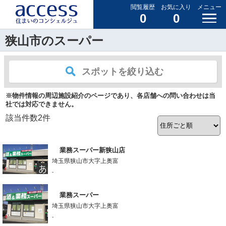
閲覧履歴
お気に入り
メニュー
0
0
狭山市のスーパー
スポットを絞り込む
※物件情報の周辺施設紹介のページであり、各店舗への問い合わせは当
社では対応できません。
該当件数
2
件
業務スーパー新狭山店
埼玉県狭山市大字上奥富
-
業務スーパー
埼玉県狭山市大字上奥富
-