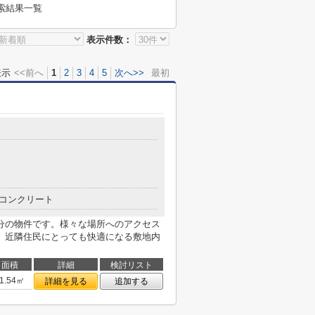
索結果一覧
表示件数：
表示
<<前へ
1
2
3
4
5
次へ>>
最初
コンクリート
分の物件です。様々な場所へのアクセス
。近隣住民にとっても快適になる敷地内
面積
詳細
検討リスト
1.54㎡
詳細を見る
追加する