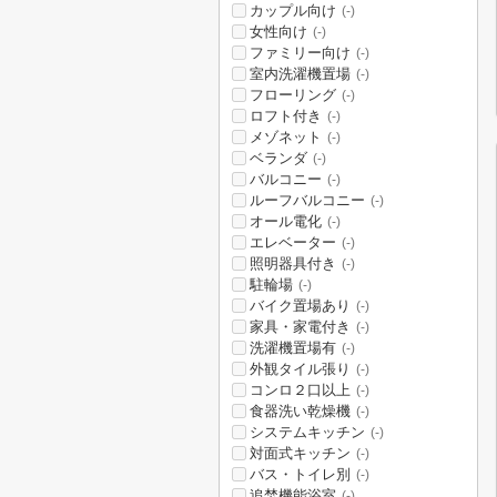
カップル向け
(-)
女性向け
(-)
ファミリー向け
(-)
室内洗濯機置場
(-)
フローリング
(-)
ロフト付き
(-)
メゾネット
(-)
ベランダ
(-)
バルコニー
(-)
ルーフバルコニー
(-)
オール電化
(-)
エレベーター
(-)
照明器具付き
(-)
駐輪場
(-)
バイク置場あり
(-)
家具・家電付き
(-)
洗濯機置場有
(-)
外観タイル張り
(-)
コンロ２口以上
(-)
食器洗い乾燥機
(-)
システムキッチン
(-)
対面式キッチン
(-)
バス・トイレ別
(-)
追焚機能浴室
(-)