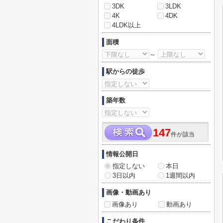
3DK
3LDK
4K
4DK
4LDK以上
面積
～
駅からの徒歩
築年数
147
件が該当
情報公開日
指定しない
本日
3日以内
1週間以内
画像・動画あり
画像あり
動画あり
こだわり条件