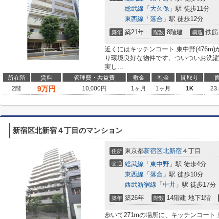
総武線
「
大久保
」駅 徒歩11分
東西線
「
落合
」駅 徒歩12分
築21年
8階建
鉄筋
築年
階数
構造
近くにはキッチンコート 東中野(476
り環境良好な物件です。ついついお洗濯
実し...
所在階
賃料
管理費・共益費
敷金
礼金
間取り
9
万円
2階
10,000円
1ヶ月
1ヶ月
1K
23
新宿区北新宿４丁目のマンション
東京都
新宿区
北新宿
４丁目
住所
交通
総武線
「
東中野
」駅 徒歩4分
東西線
「
落合
」駅 徒歩10分
西武新宿線
「
中井
」駅 徒歩17分
築26年
14階建 地下1階
築年
階数
歩いて271mの場所に、キッチンコート