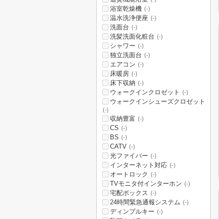
浴室乾燥機
(-)
温水洗浄便座
(-)
洗面台
(-)
洗髪洗面化粧台
(-)
シャワー
(-)
独立洗面台
(-)
エアコン
(-)
床暖房
(-)
床下収納
(-)
ウォークインクロゼット
(-)
ウォークインシューズクロゼット
(-)
収納豊富
(-)
CS
(-)
BS
(-)
CATV
(-)
光ファイバー
(-)
インターネット対応
(-)
オートロック
(-)
TVモニタ付インターホン
(-)
宅配ボックス
(-)
24時間緊急通報システム
(-)
ディンプルキー
(-)