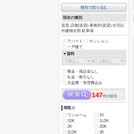
種別で絞り込む
現在の種別
賃貸,店舗(賃貸),事務所(賃貸),住宅以
外建物全部,駐車場
アパート
マンション
一戸建て
▼賃料
～
敷金・保証金なし
礼金・敷引なし
共益費・管理費込み
147
件が該当
間取り
ワンルーム
1K
1DK
1LDK
2K
2DK
2LDK
3K