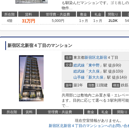
も馴染んだマンションです。ゴミ出しの
物件...
所在階
賃料
管理費・共益費
敷金
礼金
間取り
31
万円
4階
5,000円
1ヶ月
1ヶ月
2LDK
5
新宿区北新宿４丁目のマンション
東京都
新宿区
北新宿
４丁目
住所
交通
総武線
「
東中野
」駅 徒歩9分
総武線
「
大久保
」駅 徒歩10分
山手線
「
新大久保
」駅 徒歩14分
築1年
11階建
鉄筋
築年
階数
構造
共用部には敷地内ごみ置き場・エレベー
ます。目的に応じて選べる３駅利用可能
で...
所在階
賃料
管理費・共益費
敷金
礼金
間取り
現在空室情報がありません。
新宿区北新宿４丁目のマンションへのお問い合