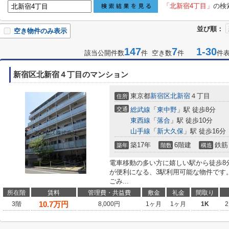
「北新宿4丁目」
の検
並び順：
空き物件のみ表示
147
7
1-30
該当公開件数
件 空き数
件
件
新宿区北新宿４丁目のマンション
東京都
新宿区
北新宿
４丁目
住所
交通
総武線
「
東中野
」駅 徒歩8分
東西線
「
落合
」駅 徒歩10分
山手線
「
新大久保
」駅 徒歩16分
築17年
6階建
鉄筋
築年
階数
構造
電車移動の多い方に嬉しい駅から徒歩8
が便利になる、3駅利用可能な物件です
ごみ...
所在階
賃料
管理費・共益費
敷金
礼金
間取り
10.7
万円
3階
8,000円
1ヶ月
1ヶ月
1K
2