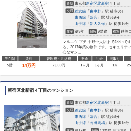
東京都
新宿区
北新宿
４丁目
住所
交通
総武線
「
東中野
」駅 徒歩8分
東西線
「
落合
」駅 徒歩9分
山手線
「
新大久保
」駅 徒歩16分
築9年
9階建
鉄筋
築年
階数
構造
マルエツ プチ 中野中央店まで488m
る、2017年築の物件です。セキュリ
心なマン...
所在階
賃料
管理費・共益費
敷金
礼金
間取り
14
万円
5階
7,000円
1ヶ月
1ヶ月
1K
2
新宿区北新宿４丁目のマンション
東京都
新宿区
北新宿
４丁目
住所
交通
総武線
「
東中野
」駅 徒歩8分
東西線
「
落合
」駅 徒歩8分
山手線
「
高田馬場
」駅 徒歩15分
築17年
10階建 地下1階
築年
階数