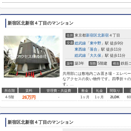
新宿区北新宿４丁目のマンション
東京都
新宿区
北新宿
４丁目
住所
交通
総武線
「
東中野
」駅 徒歩9分
東西線
「
落合
」駅 徒歩11分
総武線
「
大久保
」駅 徒歩11分
築3年
5階建
鉄筋
築年
階数
構造
共用部には敷地内ごみ置き場・エレベー
なアクセスの良い物件です。四季折々の
す。...
所在階
賃料
管理費・共益費
敷金
礼金
間取り
26
万円
4-5階
-
1ヶ月
1ヶ月
2LDK
6
新宿区北新宿４丁目のマンション