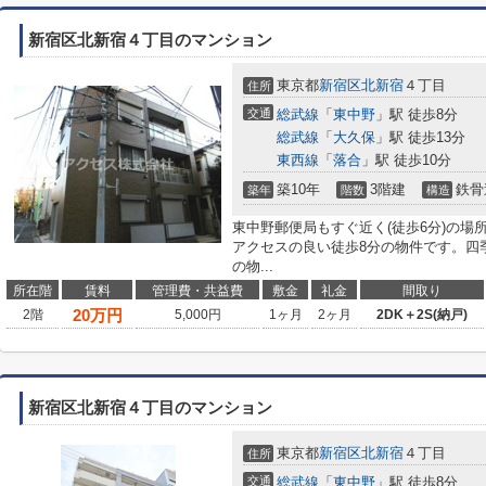
新宿区北新宿４丁目のマンション
東京都
新宿区
北新宿
４丁目
住所
交通
総武線
「
東中野
」駅 徒歩8分
総武線
「
大久保
」駅 徒歩13分
東西線
「
落合
」駅 徒歩10分
築10年
3階建
鉄骨
築年
階数
構造
東中野郵便局もすぐ近く(徒歩6分)の
アクセスの良い徒歩8分の物件です。四
の物...
所在階
賃料
管理費・共益費
敷金
礼金
間取り
20
万円
2階
5,000円
1ヶ月
2ヶ月
2DK＋2S(納戸)
新宿区北新宿４丁目のマンション
東京都
新宿区
北新宿
４丁目
住所
交通
総武線
「
東中野
」駅 徒歩8分