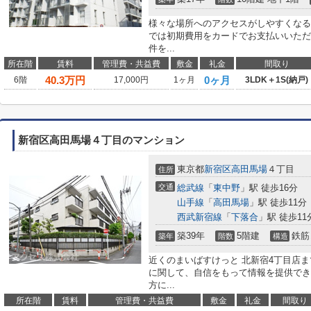
様々な場所へのアクセスがしやすくなる
では初期費用をカードでお支払いいただ
件を...
所在階
賃料
管理費・共益費
敷金
礼金
間取り
40.3
万円
0ヶ月
6階
17,000円
1ヶ月
3LDK＋1S(納戸)
新宿区高田馬場４丁目のマンション
東京都
新宿区
高田馬場
４丁目
住所
交通
総武線
「
東中野
」駅 徒歩16分
山手線
「
高田馬場
」駅 徒歩11分
西武新宿線
「
下落合
」駅 徒歩11
築39年
5階建
鉄筋
築年
階数
構造
近くのまいばすけっと 北新宿4丁目店
に関して、自信をもって情報を提供でき
方に...
所在階
賃料
管理費・共益費
敷金
礼金
間取り