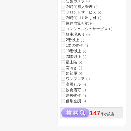
防犯カメラ
(-)
24時間有人管理
(-)
フロントサービス
(-)
24時間ゴミ出し可
(-)
住戸内覧可能
(-)
コンシェルジュサービス
(-)
駐車場あり
(-)
2階以上
(-)
1階の物件
(-)
10階以上
(-)
20階以上
(-)
最上階
(-)
南向き
(-)
角部屋
(-)
ワンフロア
(-)
高層ビル
(-)
飲食店可
(-)
居抜物件
(-)
個別空調
(-)
147
件が該当