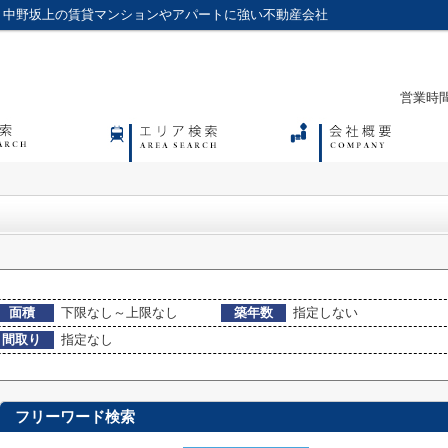
、中野坂上の賃貸マンションやアパートに強い不動産会社
営業時間：
面積
下限なし～上限なし
築年数
指定しない
間取り
指定なし
フリーワード検索