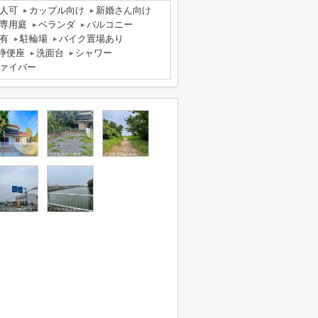
人可
カップル向け
新婚さん向け
専用庭
ベランダ
バルコニー
有
駐輪場
バイク置場あり
浄便座
洗面台
シャワー
ァイバー