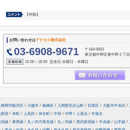
【外観】
お問い合わせは
アクセス株式会社
03-6908-9671
〒164-0003
東京都中野区東中野５丁目
10:00～18:00 定休日:水曜日・木曜日
静岡市駿河区
/
川越市
/
板橋区
/
入間郡毛呂山町
/
目黒区
/
大阪市中央区
/
北新宿
/
本町
/
上高田
/
弥生町
/
中田
/
中野
/
上落合
/
中落合
総武線
/
東西線
/
丸ノ内方南支線
/
丸ノ内線
/
西武新宿線
/
中央線
/
山手線
/
上
/
落合
/
中井
/
大久保
/
中野
/
新大久保
/
新井薬師前
/
中野新橋
/
西新宿