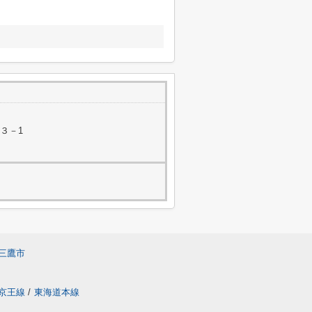
３－1
三鷹市
京王線
/
東海道本線