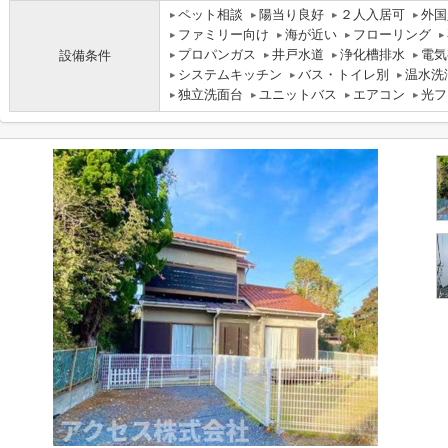
ペット相談
陽当り良好
２人入居可
外国
ファミリー向け
海が近い
フローリング
プロパンガス
井戸水道
浄化槽排水
電気
設備条件
システムキッチン
バス・トイレ別
温水洗
独立洗面台
ユニットバス
エアコン
光フ