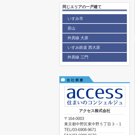
同じエリアの一戸建て
いすみ市
若山
外房線 大原
いすみ鉄道 西大原
外房線 三門
アクセス株式会社
〒164-0003
東京都中野区東中野５丁目３－1
TEL/03-6908-9671