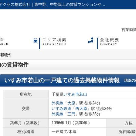
いすみ市若山の賃貸物件の過去掲載物件｜アクセス株式会社｜東中野、中野坂上の賃貸マンションやアパートに強い不動産会社
営業時間：
掲載物件
山の賃貸物件
いすみ市若山の一戸建て
の過去掲載物件情報
現況の
所在地
千葉県
いすみ市
若山
外房線
「
大原
」駅 徒歩24分
交通
いすみ鉄道
「
西大原
」駅 徒歩24分
外房線
「
三門
」駅 徒歩35分
築年月（築年数）
1996年 1月 ( 築30年 )
方位
種別/構造
一戸建て/木造
所在階/階