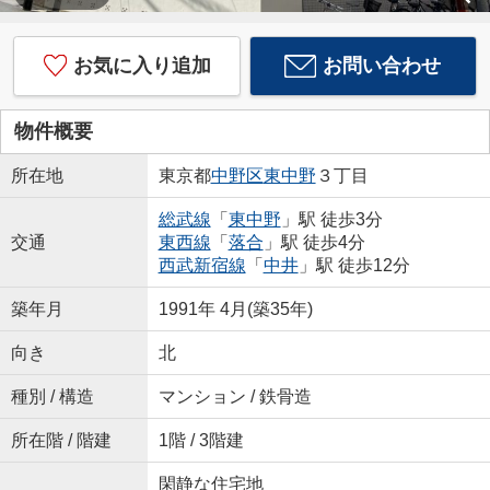
お気に入り追加
お問い合わせ
物件概要
所在地
東京都
中野区
東中野
３丁目
総武線
「
東中野
」駅 徒歩3分
交通
東西線
「
落合
」駅 徒歩4分
西武新宿線
「
中井
」駅 徒歩12分
築年月
1991年 4月(築35年)
向き
北
種別 / 構造
マンション / 鉄骨造
所在階 / 階建
1階 / 3階建
閑静な住宅地