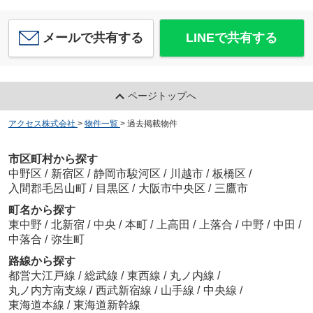
メールで共有する
LINEで共有する
ページトップへ
アクセス株式会社
>
物件一覧
>
過去掲載物件
市区町村から探す
中野区
/
新宿区
/
静岡市駿河区
/
川越市
/
板橋区
/
入間郡毛呂山町
/
目黒区
/
大阪市中央区
/
三鷹市
町名から探す
東中野
/
北新宿
/
中央
/
本町
/
上高田
/
上落合
/
中野
/
中田
/
中落合
/
弥生町
路線から探す
都営大江戸線
/
総武線
/
東西線
/
丸ノ内線
/
丸ノ内方南支線
/
西武新宿線
/
山手線
/
中央線
/
東海道本線
/
東海道新幹線