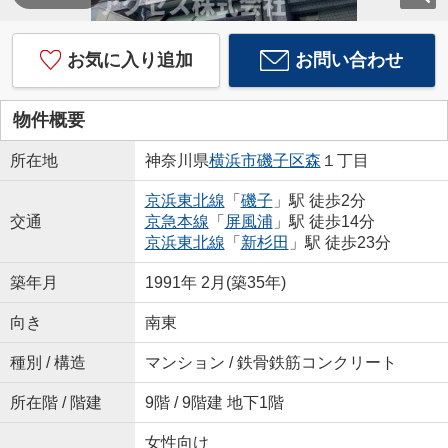
お気に入り追加
お問い合わせ
物件概要
所在地
神奈川県
横浜市磯子区
森
１丁目
京浜東北線
「
磯子
」駅 徒歩2分
交通
京急本線
「
屏風浦
」駅 徒歩14分
京浜東北線
「
新杉田
」駅 徒歩23分
築年月
1991年 2月(築35年)
向き
南東
種別 / 構造
マンション / 鉄骨鉄筋コンクリート
所在階 / 階建
9階 / 9階建 地下1階
女性向け