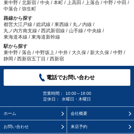
東中野
/
北新宿
/
中央
/
本町
/
上高田
/
上落合
/
中野
/
中田
/
中落合
/
弥生町
路線から探す
都営大江戸線
/
総武線
/
東西線
/
丸ノ内線
/
丸ノ内方南支線
/
西武新宿線
/
山手線
/
中央線
/
東海道本線
/
東海道新幹線
駅から探す
東中野
/
落合
/
中野坂上
/
中井
/
大久保
/
新大久保
/
中野
/
静岡
/
西新宿五丁目
/
西新宿
電話でお問い合わせ
営業時間：
10:00～18:00
定休日：
水曜日・木曜日
ホーム
会社概要
お問い合わせ
来店予約