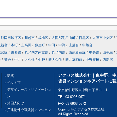
静岡市駿河区
/
川越市
/
板橋区
/
入間郡毛呂山町
/
目黒区
/
大阪市中央区
/
北新宿
/
本町
/
上高田
/
弥生町
/
中田
/
中野
/
上落合
/
中落合
総武線
/
東西線
/
丸ノ内方南支線
/
丸ノ内線
/
西武新宿線
/
中央線
/
山手線
/
上
/
落合
/
中井
/
大久保
/
中野
/
新大久保
/
新井薬師前
/
中野新橋
/
西新宿
アクセス株式会社｜東中野、中
新築
賃貸マンションやアパートに強
ペット可
デザイナーズ・リノベーショ
東京都中野区東中野５丁目３－1
ン
TEL:03-6908-9671
外国人向け
FAX:03-6908-9672
Copyright(c) アクセス株式会社
戸建物件分譲賃貸マンション
All Rights Reserved.