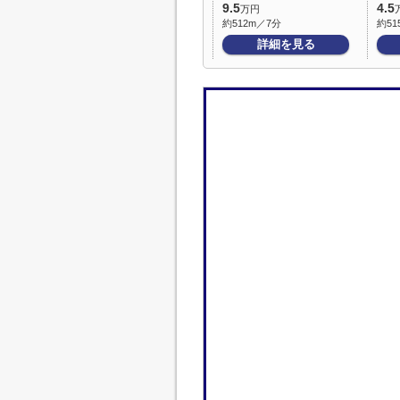
9.5
4.5
万円
約512m／7分
約51
詳細を見る