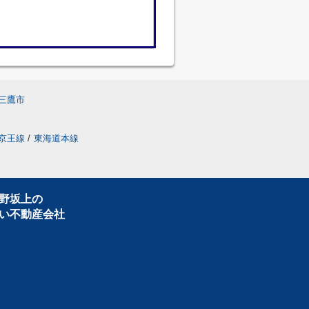
三鷹市
京王線
/
東海道本線
野坂上の
い不動産会社