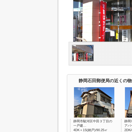
静岡石田郵便局の近くの物
静岡市駿河区中田３丁目の
静岡
一戸建…
アパ
4DK＋1S(納戸)/90.25㎡
2DK/