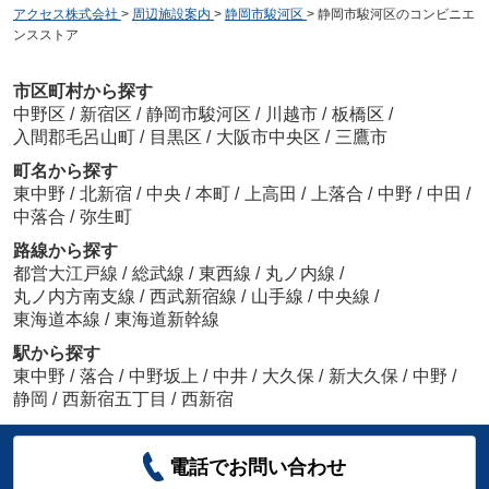
アクセス株式会社
>
周辺施設案内
>
静岡市駿河区
>
静岡市駿河区のコンビニエ
ンスストア
市区町村から探す
中野区
/
新宿区
/
静岡市駿河区
/
川越市
/
板橋区
/
入間郡毛呂山町
/
目黒区
/
大阪市中央区
/
三鷹市
町名から探す
東中野
/
北新宿
/
中央
/
本町
/
上高田
/
上落合
/
中野
/
中田
/
中落合
/
弥生町
路線から探す
都営大江戸線
/
総武線
/
東西線
/
丸ノ内線
/
丸ノ内方南支線
/
西武新宿線
/
山手線
/
中央線
/
東海道本線
/
東海道新幹線
駅から探す
東中野
/
落合
/
中野坂上
/
中井
/
大久保
/
新大久保
/
中野
/
静岡
/
西新宿五丁目
/
西新宿
電話でお問い合わせ