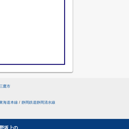
三鷹市
東海道本線
/
静岡鉄道静岡清水線
野坂上の