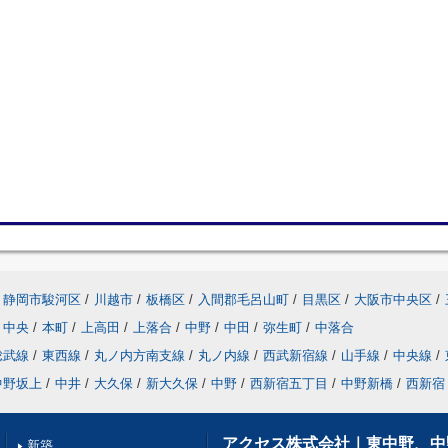
静岡市駿河区
/
川越市
/
板橋区
/
入間郡毛呂山町
/
目黒区
/
大阪市中央区
/
中央
/
本町
/
上高田
/
上落合
/
中野
/
中田
/
弥生町
/
中落合
総武線
/
東西線
/
丸ノ内方南支線
/
丸ノ内線
/
西武新宿線
/
山手線
/
中央線
/
中野坂上
/
中井
/
大久保
/
新大久保
/
中野
/
西新宿五丁目
/
中野新橋
/
西新宿
アクセス株式会社｜東中野、中
新築