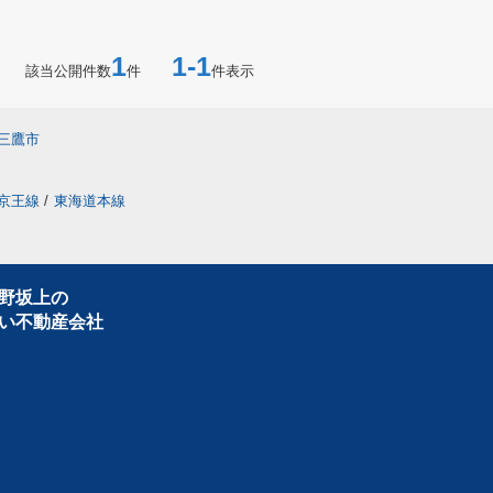
1
1-1
該当公開件数
件
件表示
三鷹市
京王線
/
東海道本線
野坂上の
い不動産会社