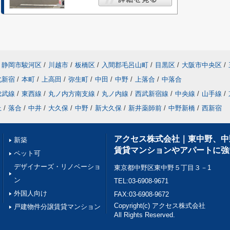
静岡市駿河区
/
川越市
/
板橋区
/
入間郡毛呂山町
/
目黒区
/
大阪市中央区
/
北新宿
/
本町
/
上高田
/
弥生町
/
中田
/
中野
/
上落合
/
中落合
総武線
/
東西線
/
丸ノ内方南支線
/
丸ノ内線
/
西武新宿線
/
中央線
/
山手線
/
上
/
落合
/
中井
/
大久保
/
中野
/
新大久保
/
新井薬師前
/
中野新橋
/
西新宿
アクセス株式会社｜東中野、中
新築
賃貸マンションやアパートに強
ペット可
デザイナーズ・リノベーショ
東京都中野区東中野５丁目３－1
ン
TEL:03-6908-9671
外国人向け
FAX:03-6908-9672
Copyright(c) アクセス株式会社
戸建物件分譲賃貸マンション
All Rights Reserved.