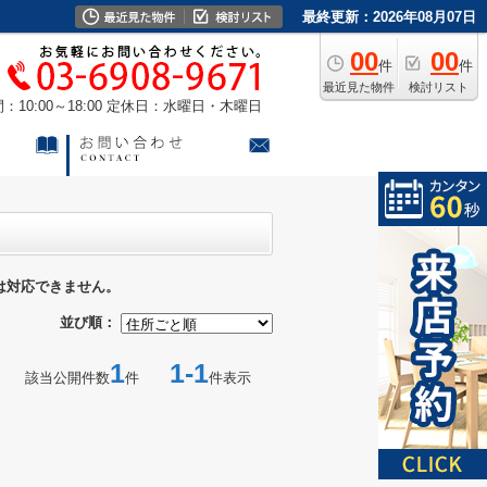
最終更新：2026年08月07日
00
00
件
件
最近見た物件
検討リスト
10:00～18:00
定休日：水曜日・木曜日
は対応できません。
並び順：
1
1-1
該当公開件数
件
件表示