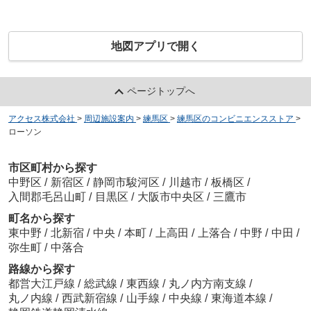
地図アプリで開く
ページトップへ
アクセス株式会社
>
周辺施設案内
>
練馬区
>
練馬区のコンビニエンスストア
>
ローソン
市区町村から探す
中野区
/
新宿区
/
静岡市駿河区
/
川越市
/
板橋区
/
入間郡毛呂山町
/
目黒区
/
大阪市中央区
/
三鷹市
町名から探す
東中野
/
北新宿
/
中央
/
本町
/
上高田
/
上落合
/
中野
/
中田
/
弥生町
/
中落合
路線から探す
都営大江戸線
/
総武線
/
東西線
/
丸ノ内方南支線
/
丸ノ内線
/
西武新宿線
/
山手線
/
中央線
/
東海道本線
/