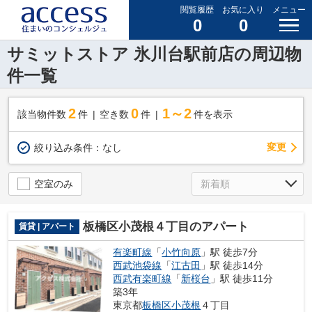
閲覧履歴
お気に入り
メニュー
0
0
サミットストア 氷川台駅前店の周辺物
件一覧
2
0
1～2
該当物件数
件
空き数
件
件を表示
変更
絞り込み条件：
なし
空室のみ
板橋区小茂根４丁目のアパート
賃貸 | アパート
有楽町線
「
小竹向原
」駅 徒歩7分
西武池袋線
「
江古田
」駅 徒歩14分
西武有楽町線
「
新桜台
」駅 徒歩11分
築3年
東京都
板橋区
小茂根
４丁目