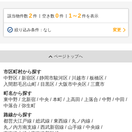
2
0
1～2
該当物件数
件
空き数
件
件を表示
変更
絞り込み条件：
なし
ページトップへ
市区町村から探す
中野区
/
新宿区
/
静岡市駿河区
/
川越市
/
板橋区
/
入間郡毛呂山町
/
目黒区
/
大阪市中央区
/
三鷹市
町名から探す
東中野
/
北新宿
/
中央
/
本町
/
上高田
/
上落合
/
中野
/
中田
/
中落合
/
弥生町
路線から探す
都営大江戸線
/
総武線
/
東西線
/
丸ノ内線
/
丸ノ内方南支線
/
西武新宿線
/
山手線
/
中央線
/