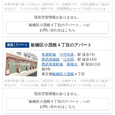
令和4年築で多くの方からご好評頂いている物件です。小竹向原駅まで徒歩7
分なので、アクセスの良い物件です。初期費用はカードで決済いただけま
す。いつでも快適空間を味わえる通風良...
現在空室情報がありません。
「板橋区小茂根４丁目のアパート」への
お問い合わせはこちら
板橋区小茂根４丁目のアパート
賃貸 | アパート
有楽町線
「
小竹向原
」駅 徒歩7分
西武池袋線
「
江古田
」駅 徒歩14分
西武有楽町線
「
新桜台
」駅 徒歩11分
築3年
東京都
板橋区
小茂根
４丁目
令和4年築で多くの方からご好評頂いている物件です。小竹向原駅まで徒歩7
分なので、アクセスの良い物件です。初期費用はカードで決済いただけま
す。いつでも快適空間を味わえる通風良...
現在空室情報がありません。
「板橋区小茂根４丁目のアパート」への
お問い合わせはこちら