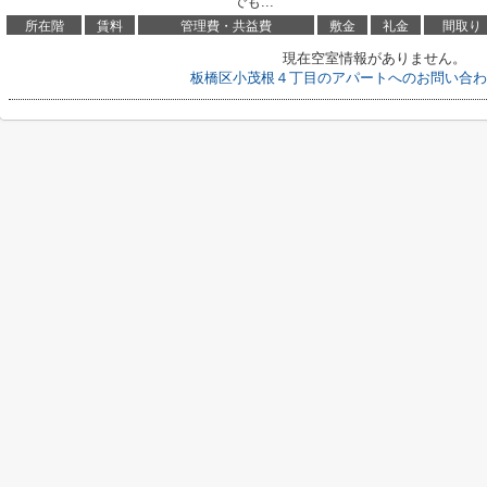
でも...
所在階
賃料
管理費・共益費
敷金
礼金
間取り
現在空室情報がありません。
板橋区小茂根４丁目のアパートへのお問い合わ