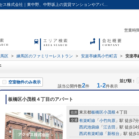
安楽亭練馬小竹町店周辺の物件一覧｜アクセス株式会社｜東中野、中野坂上の賃貸マンションやアパートに強い不動産会社
営業時間：
練馬区
>
練馬区のファミリーレストラン
>
安楽亭練馬小竹町店
>
安楽亭
件
並び順：
空室物件のみ表示
2
1-2
該当公開件数
件
件表示
板橋区小茂根４丁目のアパート
東京都
板橋区
小茂根
４丁目
住所
交通
有楽町線
「
小竹向原
」駅 徒歩7分
西武池袋線
「
江古田
」駅 徒歩14
西武有楽町線
「
新桜台
」駅 徒歩1