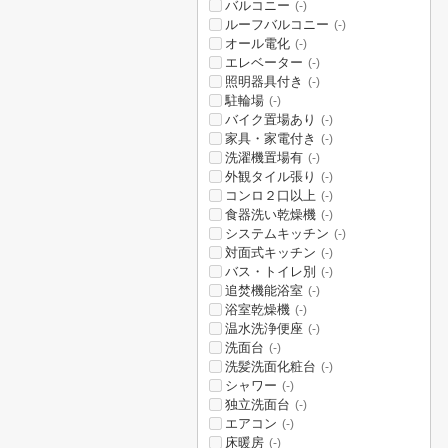
バルコニー
(-)
ルーフバルコニー
(-)
オール電化
(-)
エレベーター
(-)
照明器具付き
(-)
駐輪場
(-)
バイク置場あり
(-)
家具・家電付き
(-)
洗濯機置場有
(-)
外観タイル張り
(-)
コンロ２口以上
(-)
食器洗い乾燥機
(-)
システムキッチン
(-)
対面式キッチン
(-)
バス・トイレ別
(-)
追焚機能浴室
(-)
浴室乾燥機
(-)
温水洗浄便座
(-)
洗面台
(-)
洗髪洗面化粧台
(-)
シャワー
(-)
独立洗面台
(-)
エアコン
(-)
床暖房
(-)