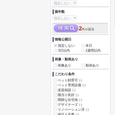
築年数
2
件が該当
情報公開日
指定しない
本日
3日以内
1週間以内
画像・動画あり
画像あり
動画あり
こだわり条件
ペット飼育可
(-)
ペット専用設備
(-)
楽器相談
(-)
陽当り良好
(-)
閑静な住宅地
(-)
デザイナーズ
(-)
リノベーション済
(-)
保証人不要
(-)