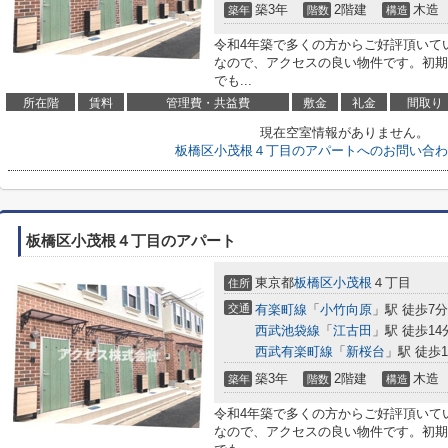
築3年
2階建
木造
築年
階数
構造
令和4年築で多くの方からご好評頂いて
なので、アクセスの良い物件です。初期
でも...
所在階
賃料
管理費・共益費
敷金
礼金
間取り
現在空室情報がありません。
板橋区小茂根４丁目のアパートへのお問い合わ
板橋区小茂根４丁目のアパート
東京都
板橋区
小茂根
４丁目
住所
交通
有楽町線
「
小竹向原
」駅 徒歩7分
西武池袋線
「
江古田
」駅 徒歩14
西武有楽町線
「
新桜台
」駅 徒歩1
築3年
2階建
木造
築年
階数
構造
令和4年築で多くの方からご好評頂いて
なので、アクセスの良い物件です。初期