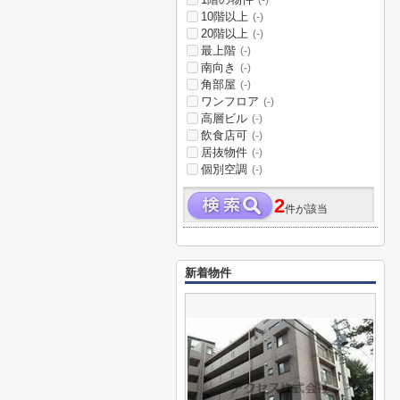
(-)
10階以上
(-)
20階以上
(-)
最上階
(-)
南向き
(-)
角部屋
(-)
ワンフロア
(-)
高層ビル
(-)
飲食店可
(-)
居抜物件
(-)
個別空調
(-)
2
件が該当
新着物件