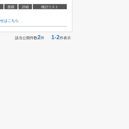
面積
詳細
検討リスト
せはこちら
2
1-2
該当公開件数
件
件表示