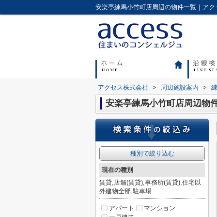
アクセス株式会社
>
周辺施設案内
>
安楽亭練馬小竹町店周辺物
種別で絞り込む
現在の種別
賃貸,店舗(賃貸),事務所(賃貸),住宅以
外建物全部,駐車場
アパート
マンション